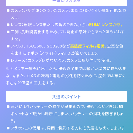
一眼レフカメラ
カメラ：バルブ（B）のついたカメラ、または30秒ぐらい露出可能なカ
メラ。
レンズ：魚眼レンズまたは広角のF値の小さい
明るいレンズが◎。
三脚：長時間露出するため、ブレ防止の意味でもあったほうがおす
すめ。
フィルム：ISO1600、ISO3200など
高感度フィルム推奨。
忠実な色
を出すにはポジ（スライド）フィルムが良いでしょう。
レリーズ：カメラブレがないよう、カメラに取り付けて使用。
※カメラを一度外に出したら、撮影終了までは暖かい屋内に持ち込ま
ない。また、カメラの凍結と電池の劣化を防ぐために、屋外では布にく
るむなど保温の工夫をする。
共通のポイント
寒さによりバッテリーの減少が早まるので、撮影しないときは、胸
ポケットなど暖かい場所にしまい、バッテリーの消耗を防ぎましょ
う。
フラッシュの使用は、周囲で撮影する方にも光害を与えてしまいま