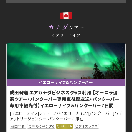
カナダ
ツアー
イエローナイフ
イエローナイフ＆バンクーバー
成田発着 エアカナダビジネスクラス利用 【オーロラ混
乗ツアー・バンクーバー専用車往復送迎・バンクーバー
専用車観光付】イエローナイフ＆バンクーバー7日間
[イエローナイフ]シャトーノバイエローナイフ/[バンクーバー]ハイ
アットリージェンシー バンクーバーに滞在
QUALITA
成田発着
食事 朝0 昼0 夕0
ビジネスクラス