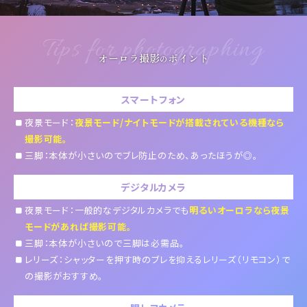
Tips for photographing
オーロラ撮影
ポイント
の
スマートフォン
夜景モード：
夜景モード/ナイトモードが搭載されている機種なら
撮影可能。
三脚：本体が小さいのでブレ防止のため、あったほうが◎。
デジタルカメラ
夜景モード：一般的なデジタルカメラでも
明るいオーロラなら夜景
モードがあれば撮影可能。
三脚：本体が小さいので三脚は必需品。
レリーズ：シャッターを押す時のブレを抑えるレリーズ（リモコン）で
の撮影がおすすめ。