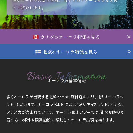
国やオーロラの基本情報、
おすすめツアーなどをまとめ
てご紹介します。
カナダ
オーロラ特集
見る
の
を
北欧
オーロラ特集
見る
の
を
Basic Information
オーロラ
基本情報
の
多くオーロラが出現する北緯65～80度付近のエリアを「オーロラベ
ルト」といいます。
オーロラベルトには、北欧やアイスランド、カナダ、
アラスカが含まれています。
オーロラ観測ツアーでは、街の明かりが
届かない郊外や観賞施設に移動してオーロラ出現を待ちます。