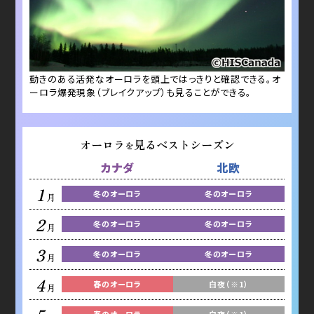
動きのある活発なオーロラを頭上ではっきりと確認できる。オ
ーロラ爆発現象（ブレイクアップ）も見ることができる。
オーロラ
見るベストシーズン
を
カナダ
北欧
1
冬のオーロラ
冬のオーロラ
月
2
冬のオーロラ
冬のオーロラ
月
3
冬のオーロラ
冬のオーロラ
月
4
春のオーロラ
白夜（※1）
月