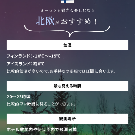
オーロラも観光も楽しむなら
北欧
おすすめ！
が
気温
フィンランド：-10℃～-15℃
アイスランド：約0℃
比較的気温が高いので、お手持ちの冬服でほぼ間に合います。
最も見える時間
20～23時頃
比較的早い時間に見ることができます。
観測場所
ホテル敷地内や徒歩圏内で観測可能