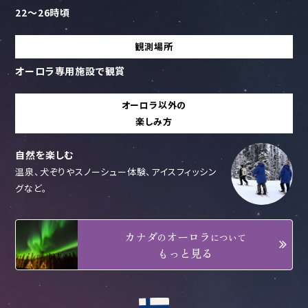
22～26時頃
観測場所
オーロラ専用施設で観賞
オーロラ以外の
楽しみ方
自然を楽しむ
温泉、犬ぞりやスノーシュー体験、アイスフィッシン
グなど。
カナダ
オーロラ
の
について
もっと見る