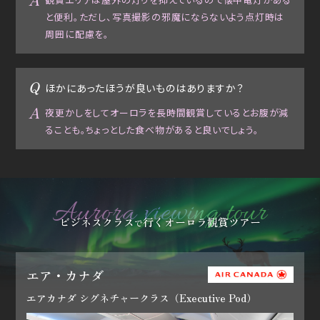
と便利。ただし、写真撮影の邪魔にならないよう点灯時は
周囲に配慮を。
ほかにあったほうが良いものはありますか？
夜更かしをしてオーロラを長時間観賞しているとお腹が減
ることも。ちょっとした食べ物があると良いでしょう。
Aurora viewing tour
ビジネスクラス
行くオーロラ観賞ツアー
で
エア・カナダ
エアカナダ シグネチャークラス（Executive Pod）