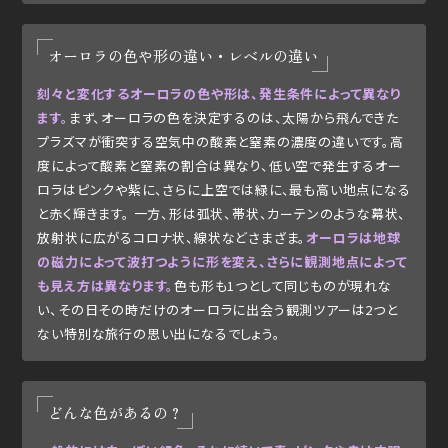
オーロラの色や形の違い・レベルの違い
刻々と変化するオーロラの色や形は、発生条件によって異なり
ます。
まず、オーロラの色を決定するのは、太陽から飛んできた
プラズマが衝突する空気中の酸素と窒素の濃度の違いです。高
度によって酸素と窒素の割合は異なり、低い空で発生するオー
ロラはピンクや紫に、さらに上空では緑に、最も高い地点になる
と赤く輝きます。 一方、形は弧状、帯状、カーテンのような幕状、
放射状に広がるコロナ状、線状などさまざま。
オーロラは地球
の磁力によって波打つように形を変え、さらに観測地点によって
も見え方は異なります。
色も形も1つとして同じものが現れな
い、その日その時だけのオーロラに出会う観測ツアーは2つと
ない特別な旅行の思い出になるでしょう。
どんな色があるの？