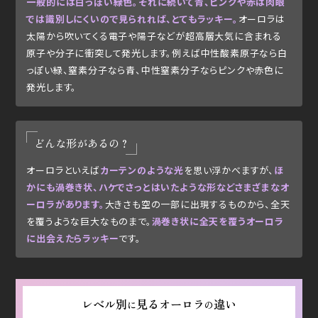
一般的には白っぽい緑色。それに続いて青、ピンクや赤は肉眼
では識別しにくいので見られれば、とてもラッキー。
オーロラは
太陽から吹いてくる電子や陽子などが超高層大気に含まれる
原子や分子に衝突して発光します。例えば中性酸素原子なら白
っぽい緑、窒素分子なら青、中性窒素分子ならピンクや赤色に
発光します。
どんな形があるの？
オーロラといえば
カーテンのような光
を思い浮かべますが、
ほ
かにも渦巻き状、ハケでさっとはいたような形などさまざまなオ
ーロラがあります。
大きさも空の一部に出現するものから、全天
を覆うような巨大なものまで。
渦巻き状に全天を覆うオーロラ
に出会えたらラッキー
です。
レベル別
見る
オーロラ
違い
に
の