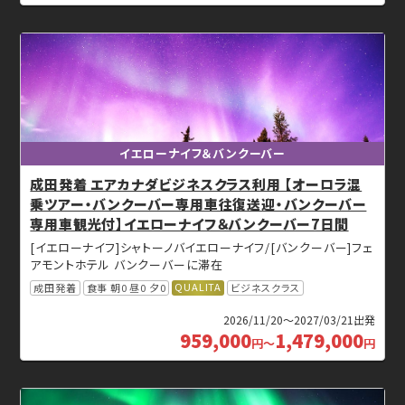
イエローナイフ＆バンクーバー
成田発着 エアカナダビジネスクラス利用 【オーロラ混
乗ツアー・バンクーバー専用車往復送迎・バンクーバー
専用車観光付】イエローナイフ＆バンクーバー7日間
[イエローナイフ]シャトーノバイエローナイフ/[バンクーバー]フェ
アモントホテル バンクーバーに滞在
QUALITA
成田発着
食事 朝0 昼0 夕0
ビジネスクラス
2026/11/20～2027/03/21出発
959,000
1,479,000
円
～
円