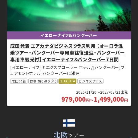
イエローナイフ＆バンクーバー
成田発着 エアカナダビジネスクラス利用 【オーロラ混
乗ツアー・バンクーバー専用車往復送迎・バンクーバー
専用車観光付】イエローナイフ＆バンクーバー7日間
[イエローナイフ]ザ エクスプローラー ホテル/[バンクーバー]フ
ェアモントホテル バンクーバーに滞在
QUALITA
成田発着
食事 朝0 昼0 夕0
ビジネスクラス
2026/11/20～2027/03/21出発
979,000
1,499,000
円
～
円
北欧
ツアー