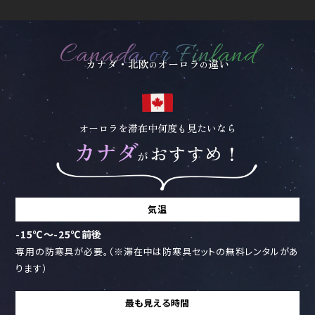
Canada or Finland
カナダ・北欧
オーロラ
違い
の
の
オーロラを滞在中何度も見たいなら
カナダ
おすすめ！
が
気温
-15℃～-25℃前後
専用の防寒具が必要。（※滞在中は防寒具セットの無料レンタルがあ
ります）
最も見える時間