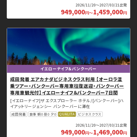
2026/11/20～2027/03/21出発
949,000
1,459,000
円
～
円
イエローナイフ＆バンクーバー
成田発着 エアカナダビジネスクラス利用 【オーロラ混
乗ツアー・バンクーバー専用車往復送迎・バンクーバー
専用車観光付】イエローナイフ＆バンクーバー7日間
[イエローナイフ]ザ エクスプローラー ホテル/[バンクーバー]ハ
イアットリージェンシー バンクーバーに滞在
QUALITA
成田発着
食事 朝0 昼0 夕0
ビジネスクラス
2026/11/20～2027/03/21出発
949,000
1,469,000
円
～
円