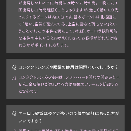
が出現しやすいです。時間は20時～23時の間。一晩に2、3
回出現し、1時間程続くこともありますが、激しく動いたり光
ったりするピークは約10分です。基本ポイントは北極圏に
て「暗い、空気が澄んでいる、上空に雲など何もない」とい
うことです。この条件を満たしていれば、オーロラ観測可能
な条件の中にいるとお考えください。お客様がどれだけ粘
れるかがポイントになります。
コンタクトレンズや眼鏡の使用は問題ないでしょうか？
コンタクトレンズの使用は、ソフト・ハード問わず問題ありま
せん。金属焼けが気になる方は眼鏡のフレームを防護する
と安心です。
オーロラ観賞は夜間が多いので懐中電灯はあった方が
いいですか？
観賞エリアは屋外の灯りを抑えているので懐中電灯がある