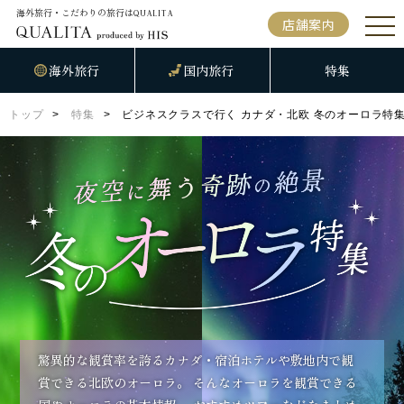
海外旅行・こだわりの旅行は
QUALITA
店舗案内
海外旅行
国内旅行
特集
トップ
特集
ビジネスクラスで行く カナダ・北欧 冬のオーロラ特
驚異的な観賞率を誇るカナダ・宿泊ホテルや敷地内で観
賞できる北欧のオーロラ。
そんなオーロラを観賞できる