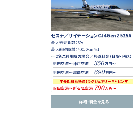
セスナ／サイテーションCJ4Gen2 525A
最大搭乗者数：8名
最大航続距離：4,010km※1
2名ご利用時の場合／片道料金（目安・税込）
350
羽田空港～神戸空港
万円～
690
羽田空港～那覇空港
万円～
▼長距離も快適！ラグジュアリーキャビン▼
790
羽田空港～新石垣空港
万円～
詳細・料金を見る