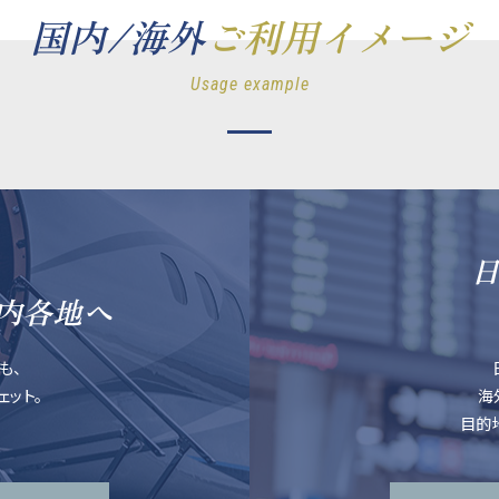
国内/海外
ご利用イメージ
Usage example
内各地へ
も、
ット。
海
目的