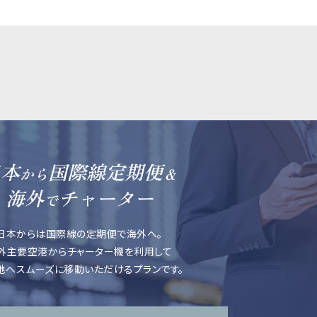
日本
国際線定期便
から
＆
海外
チャーター
で
日本からは国際線の定期便で海外へ。
外主要空港からチャーター機を利用して
地へスムーズに移動いただけるプランです。