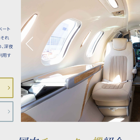
ベート
それ
、深夜
利用す