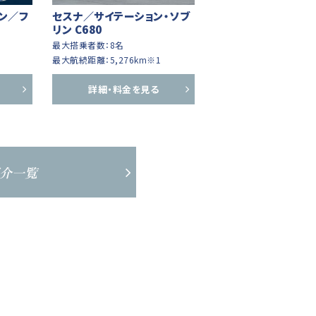
ン／フ
セスナ／サイテーション・ソブ
リン C680
最大搭乗者数：8名
最大航続距離：5,276km※1
詳細・料金を見る
介一覧