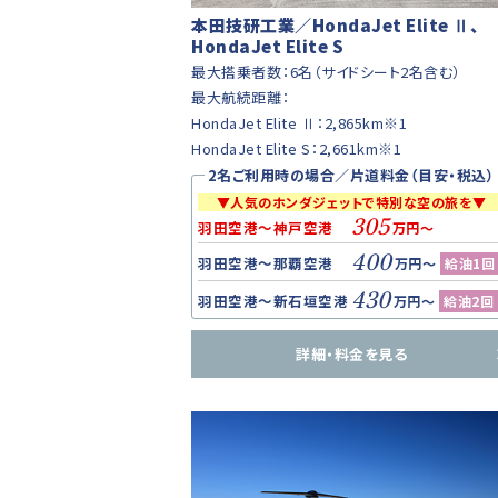
本田技研工業／HondaJet Elite Ⅱ、
HondaJet Elite S
最大搭乗者数：6名（サイドシート2名含む）
最大航続距離：
HondaJet Elite Ⅱ：2,865km※1
HondaJet Elite S：2,661km※1
2名ご利用時の場合／片道料金（目安・税込）
▼人気のホンダジェットで特別な空の旅を▼
305
羽田空港～神戸空港
万円～
400
羽田空港～那覇空港
万円～
給油1回
430
羽田空港～新石垣空港
万円～
給油2回
詳細・料金を見る