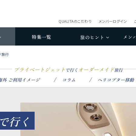
QUALITAのこだわり
メンバーログイン
特集一覧
メン
旅のヒント
ド旅行
プライベートジェット
オーダーメイド
で行く
旅行
海外 ご利用イメージ
コラム
ヘリコプター移動
で行く