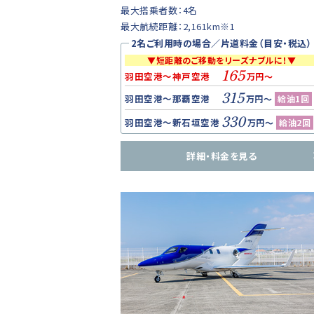
最大搭乗者数：4名
最大航続距離：2,161km※1
2名ご利用時の場合／片道料金（目安・税込）
▼短距離のご移動をリーズナブルに！▼
165
羽田空港～神戸空港
万円～
315
羽田空港～那覇空港
万円～
給油1回
330
羽田空港～新石垣空港
万円～
給油2回
詳細・料金を見る