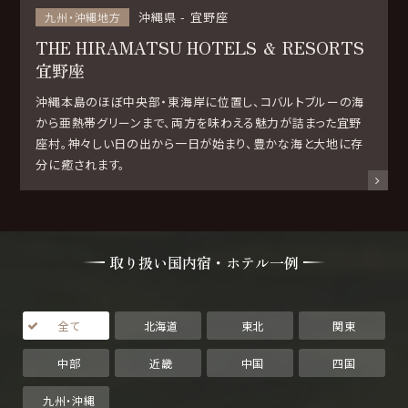
沖縄県
宜野座
九州・沖縄地方
THE HIRAMATSU HOTELS ＆ RESORTS
宜野座
沖縄本島のほぼ中央部・東海岸に位置し、コバルトブルーの海
から亜熱帯グリーンまで、両方を味わえる魅力が詰まった宜野
座村。神々しい日の出から一日が始まり、豊かな海と大地に存
分に癒されます。
取り扱い国内宿・ホテル一例
全て
北海道
東北
関東
中部
近畿
中国
四国
九州・沖縄