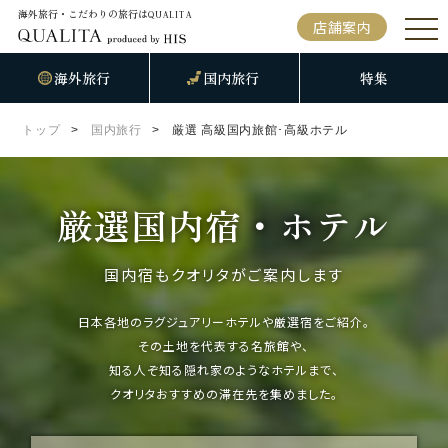
海外旅行・こだわりの旅行は
QUALITA
店舗案内
海外旅行
国内旅行
特集
トップ
国内旅行
厳選 高級国内旅館･高級ホテル
厳選国内宿・ホテル
国内宿もクオリタがご案内します
日本各地のラグジュアリーホテルや厳選宿をご紹介。
その土地を代表する名旅館や、
知る人ぞ知る隠れ家のようなホテルまで、
クオリタおすすめの滞在先を集めました。