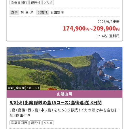
添乗員同行
観光付
グルメ
食事
朝
昼
夕
発着地
羽田空港
2026/9/8出発
174,900
209,900
円～
円
1～4名1室利用
隠岐_摩天崖(イメージ）
山陰山陽
9/8(火)出発 隠岐の島（Aコース：島後連泊）3日間
3島（島後・西ノ島・中ノ島）をたっぷり観光！イカの漬け丼を含む計
6回食事付き
添乗員同行
観光付
グルメ