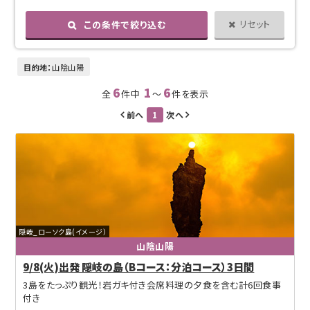
リセット
この条件で絞り込む
目的地：
山陰山陽
6
1
6
全
件中
～
件を表示
前へ
1
次へ
隠岐_ローソク島(イメージ）
山陰山陽
9/8(火)出発 隠岐の島（Bコース：分泊コース）3日間
3島をたっぷり観光！岩ガキ付き会席料理の夕食を含む計6回食事
付き