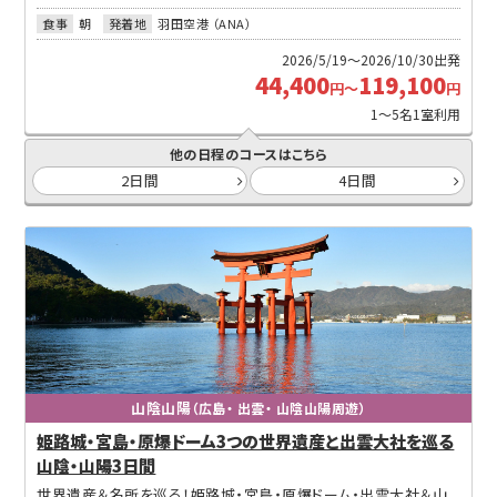
食事
朝
発着地
羽田空港 （ANA）
2026/5/19～2026/10/30出発
44,400
119,100
円～
円
1～5名1室利用
他の日程のコースはこちら
2日間
4日間
山陰山陽
（広島・ 出雲・ 山陰山陽周遊）
姫路城・宮島・原爆ドーム3つの世界遺産と出雲大社を巡る
山陰・山陽3日間
世界遺産＆名所を巡る！姫路城・宮島・原爆ドーム・出雲大社＆山