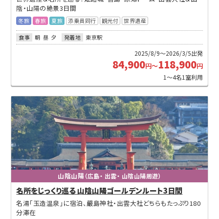
陰・山陽の絶景3日間
冬旅
春旅
夏旅
添乗員同行
観光付
世界遺産
食事
朝
昼
夕
発着地
東京駅
2025/8/9～2026/3/5出発
84,900
118,900
円～
円
1～4名1室利用
山陰山陽
（広島・ 出雲・ 山陰山陽周遊）
名所をじっくり巡る 山陰山陽ゴールデンルート3日間
名湯「玉造温泉」に宿泊、嚴島神社・出雲大社どちらもたっぷり180
分滞在