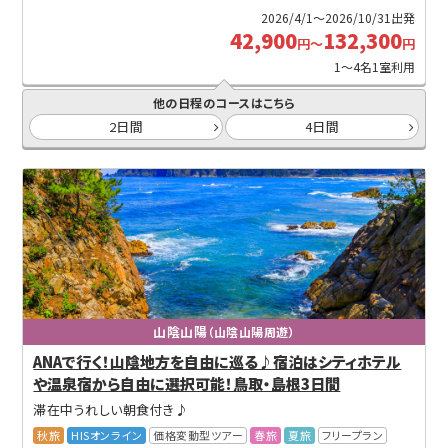
2026/4/1～2026/10/31出発
42,900
132,300
円～
円
1～4名1室利用
他の日程のコースはこちら
2日間
4日間
山陰山陽
（山陰山陽周遊）
ANAで行く！山陰地方を自由に巡る♪宿泊はシティホテル
や温泉宿から自由に選択可能！鳥取・島根3日間
滞在中うれしい朝食付き♪
秋旅
HISオンライン
価格変動型ツアー
春旅
夏旅
フリープラン