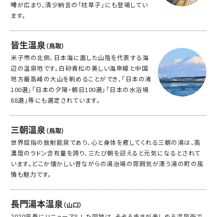
噂が広まり、清少納言の「枕草子」にも登場してい
ます。
皆生温泉
（鳥取）
米子市の北側、日本海に面した山陰を代表する海
辺の温泉地です。白砂青松の美しい海岸線と中国
地方最高峰の大山を眺めることができ、「日本の渚
100選」「日本の夕陽・朝日100選」「日本の水浴場
88選」等にも選定されています。
三朝温泉
（鳥取）
世界屈指の放射能泉であり、心と身体を癒してくれる三朝の湯は、高
濃度のラドン含有量を誇り、三たび朝を迎えると元気になるとされて
います。どこか懐かしい昔ながらの湯治場の雰囲気が漂う湯の町の風
情も魅力です。
長門湯本温泉
（山口）
2020年春にリニューアルした同地は、そぞろ歩きが楽しめる温泉街で