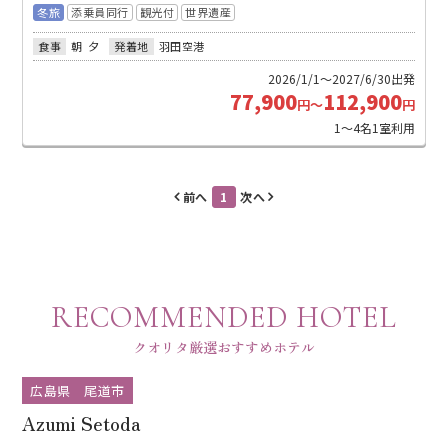
冬旅
添乗員同行
観光付
世界遺産
食事
朝
夕
発着地
羽田空港
2026/1/1～2027/6/30出発
77,900
112,900
円～
円
1～4名1室利用
前へ
1
次へ
RECOMMENDED HOTEL
クオリタ厳選おすすめホテル
広島県 尾道市
Azumi Setoda