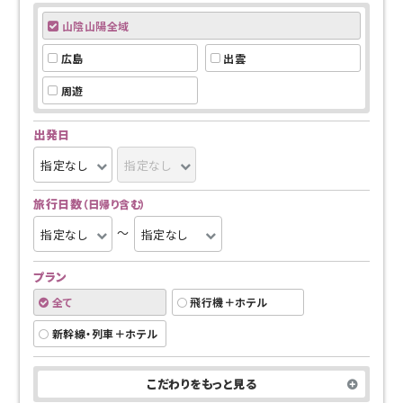
山陰山陽全域
広島
出雲
周遊
出発日
旅行日数
（日帰り含む）
～
プラン
全て
飛行機＋ホテル
新幹線・列車＋ホテル
こだわり
をもっと見る