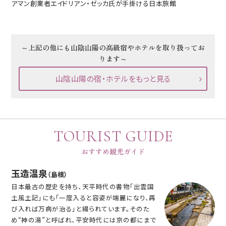
アマン創業者エイドリアン・ゼッカ氏が手掛ける日本旅館
～上記の他にも山陰山陽の高級宿やホテルを取り扱ってお
ります～
山陰山陽の宿・ホテルをもっと見る
TOURIST GUIDE
おすすめ観光ガイド
玉造温泉
（島根）
日本最古の歴史を持ち、天平時代の書物「出雲国
土風土記」にも「一度入ると容姿が端麗になり、再
び入れば万病が治る」と綴られています。そのた
め“神の湯”と呼ばれ、平安時代には京の都にまで