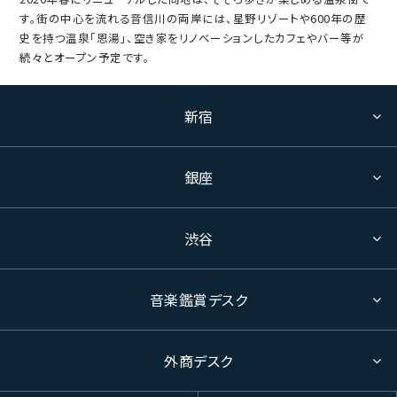
す。街の中心を流れる音信川の両岸には、星野リゾートや600年の歴
史を持つ温泉「恩湯」、空き家をリノベーションしたカフェやバー等が
続々とオープン予定です。
新宿
銀座
渋谷
音楽鑑賞デスク
外商デスク