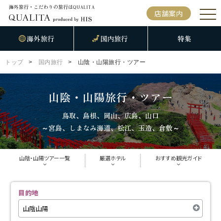
海外旅行・こだわりの旅行は
QUALITA
店舗案内
海外旅行
国内旅行
特集
トップ
国内旅行
山陰・山陽旅行・ツアー
山陰・山陽旅行・ツアー
鳥取、島根、岡山、広島、山口
～宮島、しまなみ海道、松江、玉造、倉敷～
山陰・山陽ツアー
一覧
厳選
ホテル
おすすめ
観光ガイド
目的地
山陰山陽