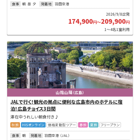
食事
朝
昼
夕
発着地
羽田空港
2026/9/8出発
174,900
209,900
円～
円
1～4名1室利用
山陰山陽
（広島）
JALで行く！観光の拠点に便利な広島市内のホテルに宿
泊！広島チョイス3日間
滞在中うれしい朝食付き♪
秋旅
HISオンライン
価格変動型ツアー
春旅
夏旅
フリープラン
食事
朝
発着地
羽田空港 （JAL）