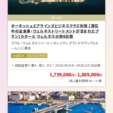
ドーハ
ターキッシュエアラインズビジネスクラス利用 【滞在
中の全食事・ウェルネストリートメントが含まれたプ
ラン】カタール ウェルネスの旅6日間
ズラル・ウェルネスリゾート＜セレニティ グランドデラックスル
ーム＞に滞在
QUALITA
ビジネスクラス
成田空港
朝3、 昼3、 夕3
2026/09/04～2026/10/28出発
1,759,000
1,889,000
円
～
円
2名1室利用時/お一人様