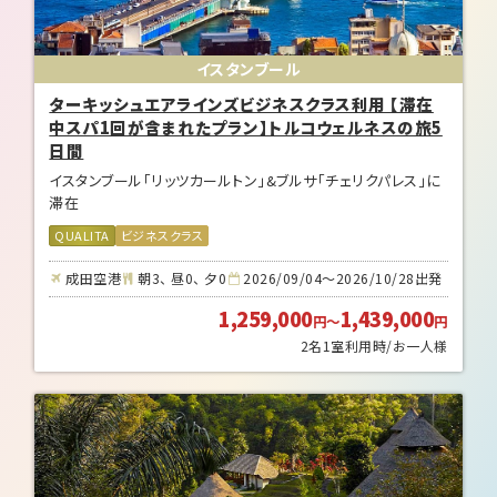
イスタンブール
ターキッシュエアラインズビジネスクラス利用 【滞在
中スパ1回が含まれたプラン】トルコウェルネスの旅5
日間
イスタンブール「リッツカールトン」&ブルサ「チェリクパレス」に
滞在
QUALITA
ビジネスクラス
成田空港
朝3、 昼0、 夕0
2026/09/04～2026/10/28出発
1,259,000
1,439,000
円
～
円
2名1室利用時/お一人様