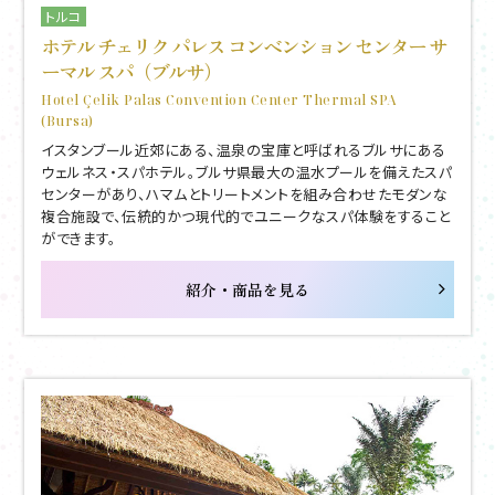
トルコ
ホテル チェリク パレス コンベンション センター サ
ーマル スパ（ブルサ）
Hotel Çelik Palas Convention Center Thermal SPA
(Bursa)
イスタンブール近郊にある、温泉の宝庫と呼ばれるブルサにある
ウェルネス・スパホテル。ブルサ県最大の温水プールを備えたスパ
センターがあり、ハマムとトリートメントを組み合わせたモダンな
複合施設で、伝統的かつ現代的でユニークなスパ体験をすること
ができます。
紹介・商品を見る