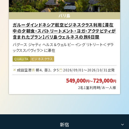
バリ島
ガルーダインドネシア航空ビジネスクラス利用【滞在
中の夕朝食・スパトリートメント・ヨガ・アクテビティが
含まれたプラン】バリ島ウェルネスの旅6日間
バグース ジャティ ヘルス＆ウェルビーイング リトリート＜デラ
ックススパヴィラ＞に滞在
QUALITA
ビジネスクラス
成田空港
朝4、 昼2、 夕5
2026/09/01～2026/10/31出発
549,000
729,000
円
～
円
2名1室利用時/お一人様
新宿