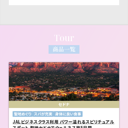
Tour
商品一覧
セドナ
聖地めぐり
スパが充実
身体に良い食事
JALビジネスクラス利用 パワー溢れるスピリチュアル
スポット 聖地セドナでウェルネス旅5日間