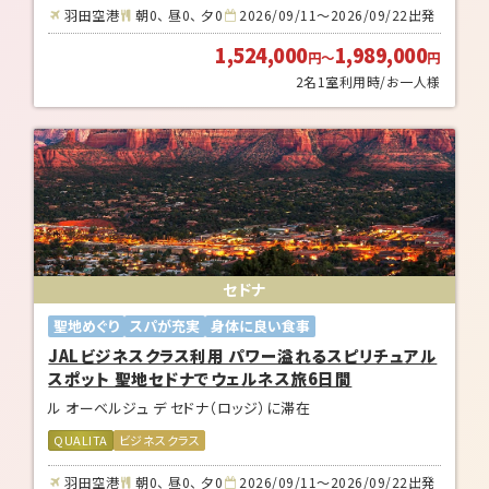
羽田空港
朝0、 昼0、 夕0
2026/09/11～2026/09/22出発
1,524,000
1,989,000
円
～
円
2名1室利用時/お一人様
セドナ
聖地めぐり
スパが充実
身体に良い食事
JALビジネスクラス利用 パワー溢れるスピリチュアル
スポット 聖地セドナでウェルネス旅6日間
ル オーベルジュ デ セドナ（ロッジ）に滞在
QUALITA
ビジネスクラス
羽田空港
朝0、 昼0、 夕0
2026/09/11～2026/09/22出発