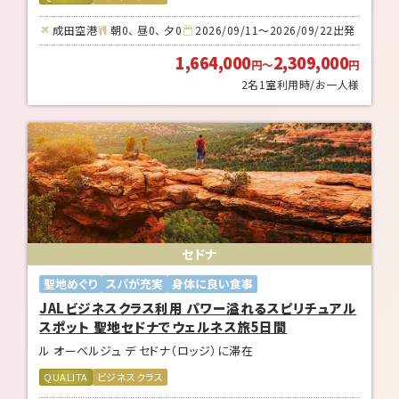
成田空港
朝0、 昼0、 夕0
2026/09/11～2026/09/22出発
1,664,000
2,309,000
円
～
円
2名1室利用時/お一人様
セドナ
聖地めぐり
スパが充実
身体に良い食事
JALビジネスクラス利用 パワー溢れるスピリチュアル
スポット 聖地セドナでウェルネス旅5日間
ル オーベルジュ デ セドナ（ロッジ）に滞在
QUALITA
ビジネスクラス