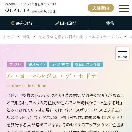
海外旅行・こだわりの旅行は
QUALITA
店舗案内
海外旅行
国内旅行
特集
トップ
特集
心と身体を癒す非日常の旅 ウェルネスツーリズム
MENU
アメリカ
聖地めぐり
スパが充実
身体に良い食事
ル・オーベルジュ・デ・セドナ
L'auberge de Sedona
セドナは多数のボルテックス（地球の磁気が渦巻く場所）があるこ
とで知られ、アメリカ先住民が住んでいた時代から「神聖なる地」
とみなされています。 現在では「パワースポット」や「スピリチュア
ルスポット」として有名で、癒しや自己探求、瞑想の場としてセドナ
を旅行する人が増えています。 そのセドナのアップタウンに位置す