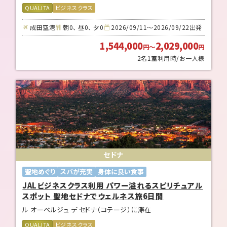
QUALITA
ビジネスクラス
成田空港
朝0、 昼0、 夕0
2026/09/11～2026/09/22出発
1,544,000
2,029,000
円
～
円
2名1室利用時/お一人様
セドナ
聖地めぐり
スパが充実
身体に良い食事
JALビジネスクラス利用 パワー溢れるスピリチュアル
スポット 聖地セドナでウェルネス旅6日間
ル オーベルジュ デ セドナ（コテージ）に滞在
QUALITA
ビジネスクラス