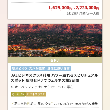
1,629,000
2,274,000
円
～
円
2名1室利用時/お一人様
セドナ
聖地めぐり
スパが充実
身体に良い食事
JALビジネスクラス利用 パワー溢れるスピリチュアル
スポット 聖地セドナでウェルネス旅5日間
ル オーベルジュ デ セドナ（コテージ）に滞在
QUALITA
ビジネスクラス
羽田空港
朝0、 昼0、 夕0
2026/09/11～2026/09/22出発