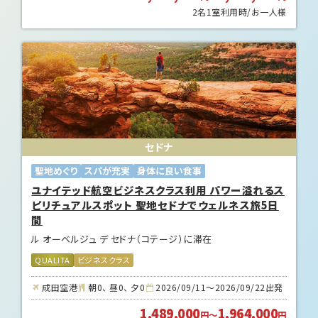
2名1室利用時/お一人様
セドナ
聖地めぐり
スパが充実
身体に良い食事
ユナイテッド航空ビジネスクラス利用 パワー溢れるス
ピリチュアルスポット 聖地セドナでウェルネス旅5日
間
ル オーベルジュ デ セドナ（コテージ）に滞在
QUALITA
ビジネスクラス
成田空港
朝0、 昼0、 夕0
2026/09/11～2026/09/22出発
1,489,000
1,964,000
円
～
円