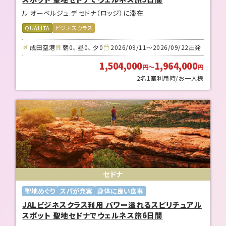
ル オーベルジュ デ セドナ（ロッジ）に滞在
QUALITA
ビジネスクラス
成田空港
朝0、 昼0、 夕0
2026/09/11～2026/09/22出発
1,504,000
1,964,000
円
～
円
2名1室利用時/お一人様
セドナ
聖地めぐり
スパが充実
身体に良い食事
JALビジネスクラス利用 パワー溢れるスピリチュアル
スポット 聖地セドナでウェルネス旅6日間