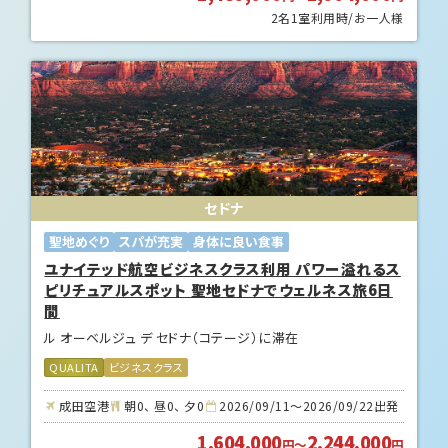
2名1室利用時/お一人様
セドナ
聖地めぐり
スパが充実
身体に良い食事
ユナイテッド航空ビジネスクラス利用 パワー溢れるス
ピリチュアルスポット 聖地セドナでウェルネス旅6日
間
ル オーベルジュ デ セドナ（コテージ）に滞在
QUALITA
ビジネスクラス
成田空港
朝0、 昼0、 夕0
2026/09/11～2026/09/22出発
1,604,000
2,244,000
円
～
円