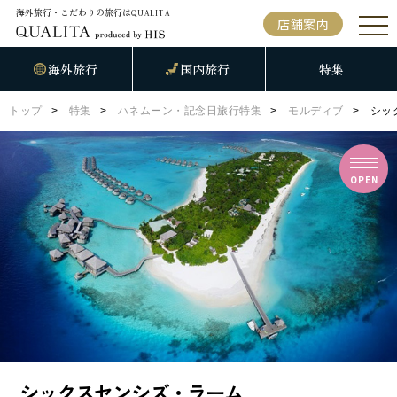
海外旅行・こだわりの旅行は
QUALITA
店舗案内
海外旅行
国内旅行
特集
トップ
特集
ハネムーン・記念日旅行特集
モルディブ
シッ
OPEN
シックスセンシズ・ラーム