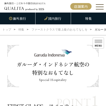
海外旅行・こだわりの旅行は
QUALITA
店舗案内
海外旅行
国内旅行
特集
トップ
特集
ファーストクラスで最上級のおもてなしを
ガルー
MENU
ガルーダ・インドネシア航空の
特別なおもてなし
Special Hospitality
1
POINT
FIRST CLASS アメニティ