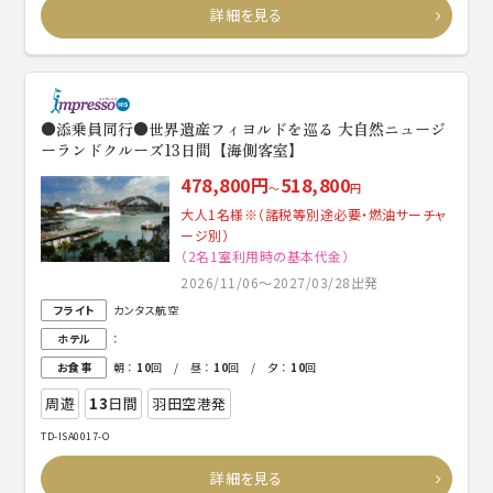
詳細を見る
●添乗員同行●世界遺産フィヨルドを巡る 大自然ニュージ
ーランドクルーズ13日間【海側客室】
478,800円
518,800
～
円
大人1名様※（諸税等別途必要・燃油サーチャ
ージ別）
（2名1室利用時の基本代金）
2026/11/06～2027/03/28出発
フライト
カンタス航空
ホテル
：
お食事
朝 ：
10
回 / 昼 ：
10
回 / 夕 ：
10
回
周遊
13
日間
羽田空港発
TD-ISA0017-O
詳細を見る