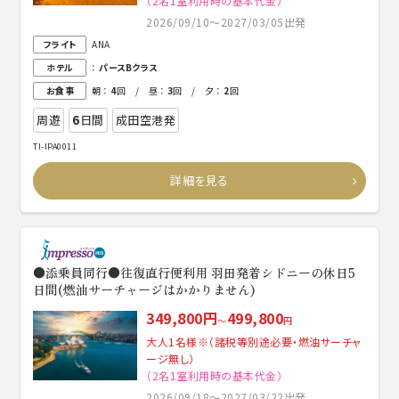
（2名1室利用時の基本代金）
2026/09/10～2027/03/05出発
フライト
ANA
ホテル
：
パースBクラス
お食事
朝 ：
4
回 / 昼 ：
3
回 / 夕 ：
2
回
周遊
6
日間
成田空港発
TI-IPA0011
詳細を見る
●添乗員同行●往復直行便利用 羽田発着シドニーの休日5
日間(燃油サーチャージはかかりません)
349,800円
499,800
～
円
大人1名様※（諸税等別途必要・燃油サーチャ
ージ無し）
（2名1室利用時の基本代金）
2026/09/18～2027/03/22出発