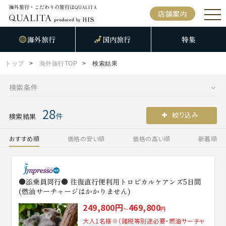
海外旅行・こだわりの旅行は
QUALITA
店舗案内
海外旅行
国内旅行
特集
トップ
海外旅行TOP
検索結果
検索条件
28
絞り込み
件
検索結果
おすすめ順
価格の安い順
価格の高い順
新着順
●添乗員同行● 往復直行便利用トロピカルケアンズ5日間
(燃油サーチャージはかかりません)
249,800円
469,800
～
円
大人1名様※（諸税等別途必要・燃油サーチャ