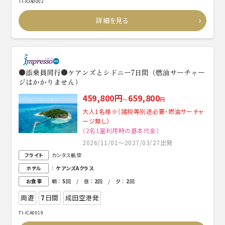
TI-IOA0002
詳細を見る
●添乗員同行●ケアンズとシドニー7日間（燃油サーチャー
ジはかかりません）
459,800円
659,800
～
円
大人1名様※（諸税等別途必要・燃油サーチャ
ージ無し）
（2名1室利用時の基本代金）
2026/11/01～2027/03/27出発
フライト
カンタス航空
ホテル
：
ケアンズAクラス
お食事
朝 ：
5
回 / 昼 ：
2
回 / 夕 ：
2
回
周遊
7
日間
成田空港発
TI-ICA0019