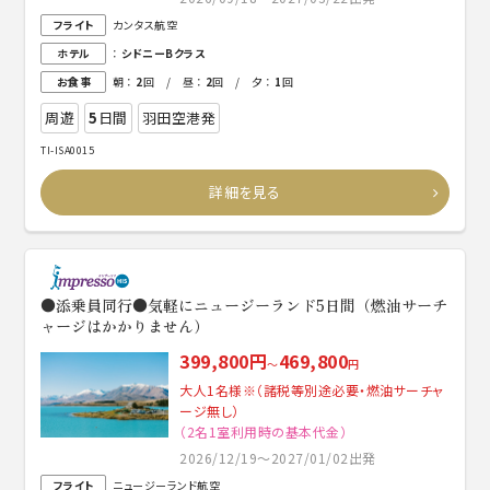
フライト
カンタス航空
ホテル
：
シドニーBクラス
お食事
朝 ：
2
回 / 昼 ：
2
回 / 夕 ：
1
回
周遊
5
日間
羽田空港発
TI-ISA0015
詳細を見る
●添乗員同行●気軽にニュージーランド5日間（燃油サーチ
ャージはかかりません）
399,800円
469,800
～
円
大人1名様※（諸税等別途必要・燃油サーチャ
ージ無し）
（2名1室利用時の基本代金）
2026/12/19～2027/01/02出発
フライト
ニュージーランド航空