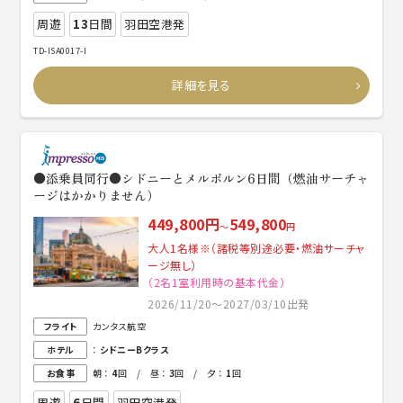
周遊
13
日間
羽田空港発
TD-ISA0017-I
詳細を見る
●添乗員同行●シドニーとメルボルン6日間（燃油サーチャ
ージはかかりません）
449,800円
549,800
～
円
大人1名様※（諸税等別途必要・燃油サーチャ
ージ無し）
（2名1室利用時の基本代金）
2026/11/20～2027/03/10出発
フライト
カンタス航空
ホテル
：
シドニーBクラス
お食事
朝 ：
4
回 / 昼 ：
3
回 / 夕 ：
1
回
周遊
6
日間
羽田空港発