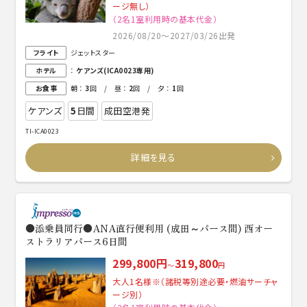
ージ無し）
（2名1室利用時の基本代金）
2026/08/20～2027/03/26出発
フライト
ジェットスター
ホテル
：
ケアンズ(ICA0023専用)
お食事
朝 ：
3
回 / 昼 ：
2
回 / 夕 ：
1
回
ケアンズ
5
日間
成田空港発
TI-ICA0023
詳細を見る
●添乗員同行●ANA直行便利用 (成田～パース間) 西オー
ストラリアパース6日間
299,800円
319,800
～
円
大人1名様※（諸税等別途必要・燃油サーチャ
ージ別）