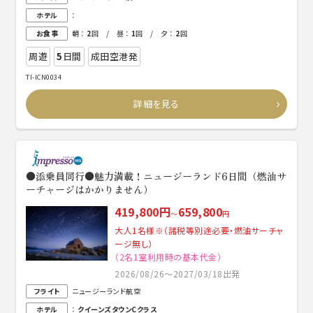
ホテル
：
お食事
朝 ：
2
回 / 昼 ：
1
回 / 夕 ：
2
回
周遊
5
日間
成田空港発
TI-ICN0034
詳細を見る
●添乗員同行●魅力満載！ニュージーランド6日間（燃油サ
ーチャージはかかりません）
419,800円
659,800
～
円
大人1名様※（諸税等別途必要・燃油サーチャ
ージ無し）
（2名1室利用時の基本代金）
2026/08/26～2027/03/18出発
フライト
ニュージーランド航空
ホテル
：
クイーンズタウンCクラス