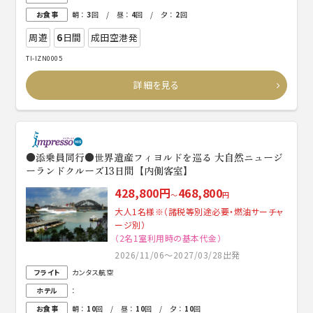
お食事
朝 ：
3
回 / 昼 ：
4
回 / 夕 ：
2
回
周遊
6
日間
成田空港発
TI-IZN0005
詳細を見る
●添乗員同行●世界遺産フィヨルドを巡る 大自然ニュージ
ーランドクルーズ13日間【内側客室】
428,800円
468,800
～
円
大人1名様※（諸税等別途必要・燃油サーチャ
ージ別）
（2名1室利用時の基本代金）
2026/11/06～2027/03/28出発
フライト
カンタス航空
ホテル
：
お食事
朝 ：
10
回 / 昼 ：
10
回 / 夕 ：
10
回