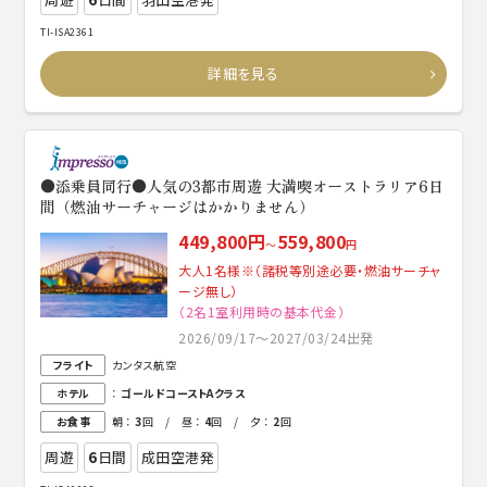
TI-ISA2361
詳細を見る
●添乗員同行●人気の3都市周遊 大満喫オーストラリア6日
間（燃油サーチャージはかかりません）
449,800円
559,800
～
円
大人1名様※（諸税等別途必要・燃油サーチャ
ージ無し）
（2名1室利用時の基本代金）
2026/09/17～2027/03/24出発
フライト
カンタス航空
ホテル
：
ゴールドコーストAクラス
お食事
朝 ：
3
回 / 昼 ：
4
回 / 夕 ：
2
回
周遊
6
日間
成田空港発