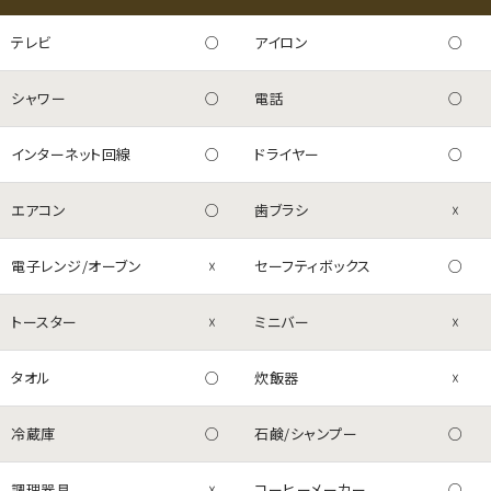
テレビ
○
アイロン
○
シャワー
○
電話
○
インターネット回線
○
ドライヤー
○
エアコン
○
歯ブラシ
☓
電子レンジ/オーブン
☓
セーフティボックス
○
トースター
☓
ミニバー
☓
タオル
○
炊飯器
☓
冷蔵庫
○
石鹸/シャンプー
○
調理器具
☓
コーヒーメーカー
○