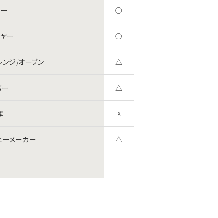
ワー
○
イヤー
○
レンジ/オーブン
△
バー
△
庫
☓
ヒーメーカー
△