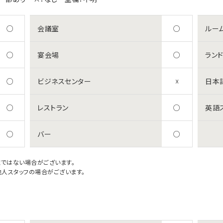
○
会議室
○
ルー
○
宴会場
○
ラン
○
ビジネスセンター
☓
日本
○
レストラン
○
英語
○
バー
○
駐ではない場合がございます。
人スタッフの場合がございます。