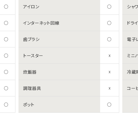
○
アイロン
○
シャ
○
インターネット回線
○
ドラ
○
歯ブラシ
○
電子
○
トースター
☓
ミニ
○
炊飯器
☓
冷蔵
○
調理器具
☓
コー
○
ポット
○