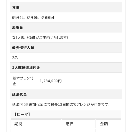
食事
朝食6回 昼食0回 夕食0回
添乗員
なし（現地係員がご案内いたします）
最少催行人員
2名
1人部屋追加代金
基本プラン代
1,284,000円
金
延泊代金
延泊可（※追加代金にて最長13日間までアレンジが可能です）
【ローマ】
期間
曜日
金額