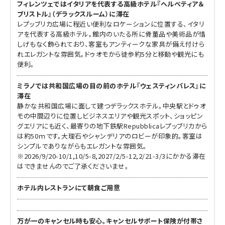
フィレンツェではイタリアを代表する高級ホテル『ヘルべティア＆
ブリストル』（デラックスルーム）に滞在
レプッブリカ広場に程近い便利なロケーションに位置する、イタリ
アを代表する高級ホテル。館内のいたる所に骨董品や美術品が惜
しげもなく飾られており、客室もアンティークな家具が備え付けら
れエレガントな雰囲気。ドゥオモから徒歩約5分と移動や観光にも
便利。
ミラノでは共和国広場の目の前のホテル『ウェスティンパレス』に
滞在
静かな共和国広場に面して建つデラックスホテル。中央駅とドゥオ
モの中間辺りに位置しビジネスエリアや観光スポット、ショッピン
グエリアにも近く、最寄りの地下鉄駅Repubblicaレプッブリカから
は約50ｍです。大理石やシャンデリアのロビーが印象的。客室は
シンプルでありながらもエレガントな雰囲気。
※2026/9/20-10/1,10/5-8,2027/2/5-12,2/21-3/3にかかる滞在
はできませんのでご了承くださいませ。
ホテル内レストランにて朝食ご用意
万が一のキャンセル時も安心。キャンセルサポート保険が付帯さ