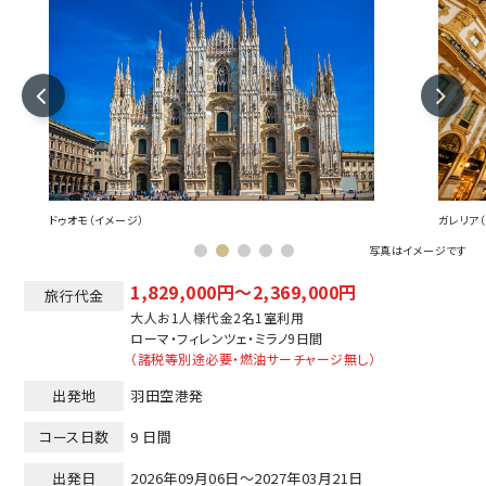
ドゥオモ（イメージ）
ガレリア
写真はイメージです
1,829,000円～2,369,000円
旅行代金
大人お1人様代金2名1室利用
ローマ
フィレンツェ
ミラノ
9日間
（諸税等別途必要・燃油サーチャージ無し）
出発地
羽田空港発
コース日数
9 日間
出発日
2026年09月06日～2027年03月21日