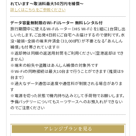
れています～取消料最大50万円を補償～
詳しくはこちらをご参照ください
データ容量無制限のWi-Fiルーター 無料レンタル付
旅行期間中に使えるWi-Fiルーター（HIS Wi-Fi）を1組に1台貸し出
しいたします。ご出発4日前にご自宅へお届けするので便利です。水
没・破損・全損の端末弁済金（33,000円）が不要となる「あんしん
補償」も付帯されています※
※返却時は同梱の返送用封筒をご利用ください（空港返却はでき
ません）
※端末の紛失や盗難はあんしん補償の対象外です
※Wi-Fiの同時接続は最大10台まで行うことができます（推奨は9
台まで）
※過大なデータ通信は速度や通信料が制限される場合がありま
す
※電源を切った状態で機内持ち込みとして手荷物でお願いします。
予備バッテリーについてもスーツケースへのお預入れができない
のでご注意ください
アレンジプランを見る