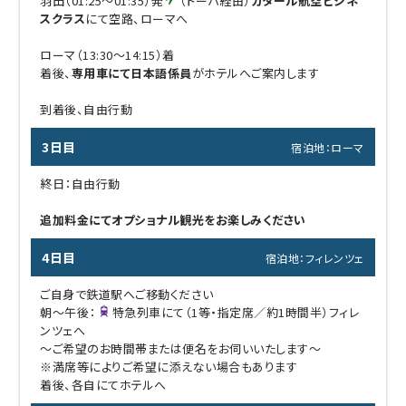
羽田（01:25～01:35）発
（ドーハ経由）
カタール航空ビジネ
スクラス
にて空路、ローマへ
ローマ（13:30～14:15）着
着後、
専用車にて日本語係員
がホテルへご案内します
到着後、自由行動
3日目
宿泊地：ローマ
終日：自由行動
追加料金にてオプショナル観光をお楽しみください
4日目
宿泊地：フィレンツェ
ご自身で鉄道駅へご移動ください
朝～午後：
特急列車にて（1等・指定席／約1時間半）フィレ
ンツェへ
～ご希望のお時間帯または便名をお伺いいたします～
※満席等によりご希望に添えない場合もあります
着後、各自にてホテルへ