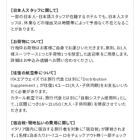
【日本人スタッフに関して】
一部の日本人・日本語スタッフが在籍するホテルでも、日本人スタ
ッフは、休業などの理由又は時間帯によって予告なく不在となるこ
とがあります。
【お荷物について】
行程中お荷物はお客様ご自身でお運びいただきます。原則、お1人
様スーツケース1つと手荷物1つを想定した送迎車をご用意します。
詳細はお申込み店舗へお問い合わせください。
【往復の航空券について】
ITAエアウェイズでは旅行代金とは別に「Distribution
Supplement 」 が往復14ユーロ(大人・子供同額)をお支払いいた
だく必要があります。
カタール航空では、旅行代金とは別に「自動システム使用料」とし
て、1区間につき16～21USD（大人・子供同額）を徴収させていた
だきます。
【宿泊税・現地払いの費用に関して】
イタリア国内に宿泊する旅行者を対象に「宿泊税」が課税されま
す。1名様1泊あたり3～7ユーロをチェックアウト時（一部チェック