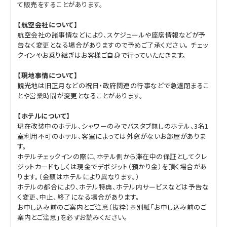
て販売をすることがあります。
【航空会社について】
航空会社の諸事情などにより、スケジュールや座席情報などが予
告なく変更となる場合がありますので予めご了承ください。 チェッ
クインやお乗り継ぎはお客様ご自身で行っていただきます。
【現地事情について】
観光地は旧正月などの祝日・政府関連の行事などで急遽閉まるこ
とや営業時間が変更となることがあります。
【ホテルについて】
現在改装中のホテル、シャワーのみでバスタブ無しのホテル、3名1
室利用不可のホテル、客室によっては外窓がないお部屋がありま
す。
ホテルチェックインの際に、ホテル側から滞在中の保証としてクレ
ジットカードもしくは現金でデポジット（預かり金）を頂く場合があ
ります。（金額はホテルにより異なります。）
ホテルの都合により、ホテル特典、ホテル内サービスなどは予告な
く変更、中止、終了になる場合があります。
お申し込み前のご案内とご注意（抜粋）※別紙「お申し込み前のご
案内とご注意」を必ずお読みください。