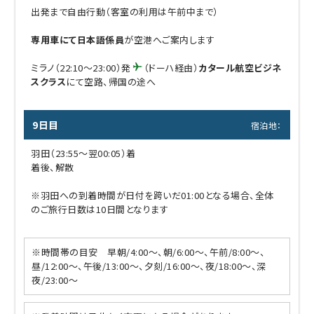
出発まで自由行動（客室の利用は午前中まで）
専用車にて日本語係員
が空港へご案内します
ミラノ（22:10～23:00）発
（ドーハ経由）
カタール航空ビジネ
スクラス
にて空路、帰国の途へ
9日目
宿泊地：
羽田（23:55～翌00:05）着
着後、解散
※羽田への到着時間が日付を跨いだ01:00となる場合、全体
のご旅行日数は10日間となります
※時間帯の目安 早朝/4:00～、朝/6:00～、午前/8:00～、
昼/12:00～、午後/13:00～、夕刻/16:00～、夜/18:00～、深
夜/23:00～