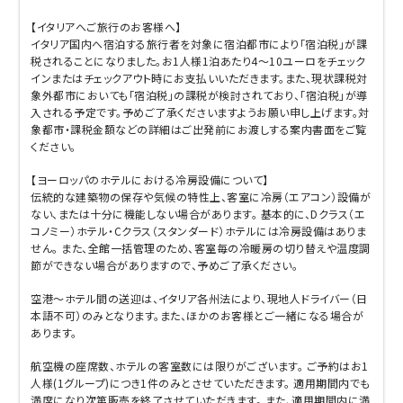
【イタリアへご旅行のお客様へ】
イタリア国内へ宿泊する旅行者を対象に宿泊都市により「宿泊税」が課
税されることになりました。お1人様1泊あたり4～10ユーロをチェック
インまたはチェックアウト時にお支払いいただきます。また、現状課税対
象外都市においても「宿泊税」の課税が検討されており、「宿泊税」が導
入される予定です。予めご了承くださいますようお願い申し上げます。対
象都市・課税金額などの詳細はご出発前にお渡しする案内書面をご覧
ください。
【ヨーロッパのホテルにおける冷房設備について】
伝統的な建築物の保存や気候の特性上、客室に冷房（エアコン）設備が
ない、または十分に機能しない場合があります。 基本的に、Dクラス（エ
コノミー）ホテル・Cクラス（スタンダード）ホテルには冷房設備はありま
せん。 また、全館一括管理のため、客室毎の冷暖房の切り替えや温度調
節ができない場合がありますので、予めご了承ください。
空港～ホテル間の送迎は、イタリア各州法により、現地人ドライバー（日
本語不可）のみとなります。また、ほかのお客様とご一緒になる場合が
あります。
航空機の座席数、ホテルの客室数には限りがございます。 ご予約はお1
人様(1グループ)につき1件のみとさせていただきます。 適用期間内でも
満席になり次第販売を終了させていただきます。 また、適用期間内に満