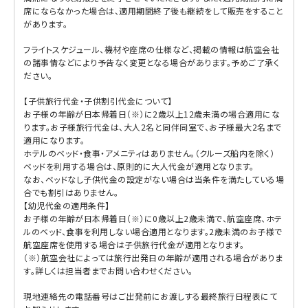
席にならなかった場合は、適用期間終了後も継続をして販売をすること
があります。
フライトスケジュール、機材や座席の仕様など、掲載の情報は航空会社
の諸事情などにより予告なく変更となる場合があります。予めご了承く
ださい。
【子供旅行代金・子供割引代金について】
お子様の年齢が日本帰着日（※）に2歳以上12歳未満の場合適用にな
ります。お子様旅行代金は、大人2名と同伴同室で、お子様最大2名まで
適用になります。
ホテルのベッド・食事・アメニティはありません。（クルーズ船内を除く）
ベッドを利用する場合は、原則的に大人代金が適用となります。
なお、ベッドなし子供代金の設定がない場合は当条件を満たしている場
合でも割引はありません。
【幼児代金の適用条件】
お子様の年齢が日本帰着日（※）に0歳以上2歳未満で、航空座席、ホテ
ルのベッド、食事を利用しない場合適用となります。2歳未満のお子様で
航空座席を使用する場合は子供旅行代金が適用となります。
（※）航空会社によっては旅行出発日の年齢が適用される場合がありま
す。詳しくは担当者までお問い合わせください。
現地連絡先の電話番号はご出発前にお渡しする最終旅行日程表にて