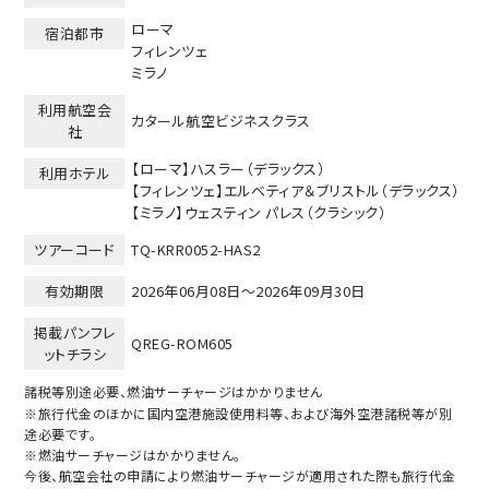
ローマ
宿泊都市
フィレンツェ
ミラノ
利用航空会
カタール航空ビジネスクラス
社
【ローマ】ハスラー（デラックス）
利用ホテル
【フィレンツェ】エルベティア＆ブリストル（デラックス）
【ミラノ】ウェスティン パレス（クラシック）
ツアーコード
TQ-KRR0052-HAS2
有効期限
2026年06月08日～
2026年09月30日
掲載パンフレ
QREG-ROM605
ットチラシ
諸税等別途必要、燃油サーチャージはかかりません
※旅行代金のほかに国内空港施設使用料等、および海外空港諸税等が別
途必要です。
※燃油サーチャージはかかりません。
今後、航空会社の申請により燃油サーチャージが適用された際も旅行代金