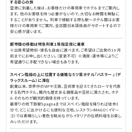
する安心の旅
空港に到着した後は、お客様だけの専用車でホテルまでご案内し
ます。 他のお客様を待つ必要がないので、大切なお時間を無駄に
することがありません。 列車で移動する際も駅～ホテル間はお客
様だけの専用車でご案内、全区間日本語係員がサポートするので
安心感が違います。
都市間の移動は特急列車１等指定席に乗車
※出発希望時刻・便名も自由に選べます。ご希望はご出発の1ヶ月
前までにお申し出ください。（変更不可） ※満席・運休等によりご
希望通りに手配できない場合もあります。
スペイン階段の上に位置する優雅な５ツ星ホテル『ハスラー 』（デ
ラックスルーム）に滞在
創業以来、世界中のVIPや王族、芸術家を迎えてきたローマを代表
する名門ホテル。館内も歴史ある調度品や芸術に満たされ、ホテ
ルそのものが観光的価値を持っています。
最寄りの地下鉄駅Spagnaまではスペイン階段を降りれば徒歩3
分で、どこに出かけるにも便利な立地。レストランIMAGO（イマー
ゴ）では素晴らしい景色を眺めながらイタリアの伝統料理をお楽し
みいただけます。