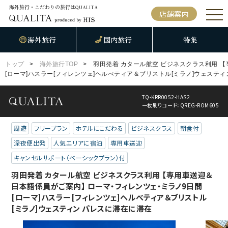
海外旅行・こだわりの旅行は
QUALITA
店舗案内
海外旅行
国内旅行
特集
トップ
海外旅行TOP
羽田発着 カタール航空 ビジネスクラス利用 
[ローマ]ハスラー[フィレンツェ]ヘルべティア＆ブリストル[ミラノ]ウェステ
TQ-KRR0052-HAS2
一枚刷りコード：QREG-ROM605
周遊
フリープラン
ホテルにこだわる
ビジネスクラス
朝食付
深夜便出発
人気エリアに宿泊
専用車送迎
キャンセルサポート（ベーシックプラン）付
羽田発着 カタール航空 ビジネスクラス利用 【専用車送迎＆
日本語係員がご案内】 ローマ・フィレンツェ・ミラノ9日間
[ローマ]ハスラー[フィレンツェ]ヘルべティア＆ブリストル
[ミラノ]ウェスティン パレスに滞在に滞在