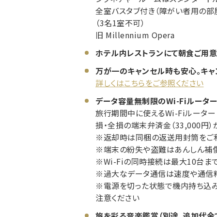
全室バスタブ付き（障がい者用の部
（3名1室不可）
旧 Millennium Opera
ホテル内レストランにて朝食ご用意
万が一のキャンセル時も安心。キャ
詳しくはこちらをご参照ください
データ容量無制限のWi-Fiルータ
旅行期間中に使えるWi-Fiルーター
損・全損の端末弁済金（33,000
※返却時は同梱の返送用封筒をご利
※端末の紛失や盗難はあんしん補
※Wi-Fiの同時接続は最大10台ま
※過大なデータ通信は速度や通信
※電源を切った状態で機内持ち込み
注意ください
旅を彩る音楽鑑賞（別途、追加代金