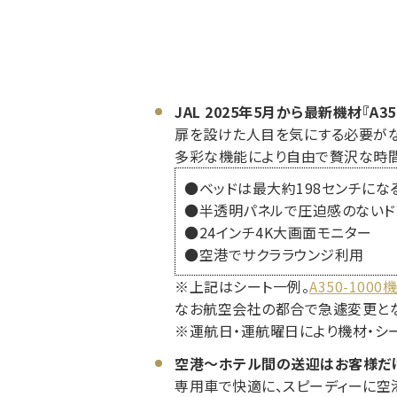
JAL 2025年5月から最新機材『A
扉を設けた人目を気にする必要がな
多彩な機能により自由で贅沢な時間
●ベッドは最大約198センチにな
●半透明パネルで圧迫感のないド
●24インチ4K大画面モニター
●空港でサクララウンジ利用
※上記はシート一例。
A350-10
なお航空会社の都合で急遽変更とな
※運航日・運航曜日により機材・シ
空港～ホテル間の送迎はお客様だ
専用車で快適に、スピーディーに空