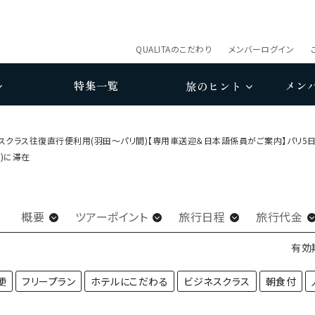
QUALITAのこだわり
メンバーログイン
特集一覧
メン
旅のヒント
ネスクラス往復直行便利用(羽田～パリ間)【専用車送迎＆日本語係員がご案内】パリ5
ム)に滞在
概要
ツアーポイント
旅行日程
旅行代金
有効
便
フリープラン
ホテルにこだわる
ビジネスクラス
朝食付