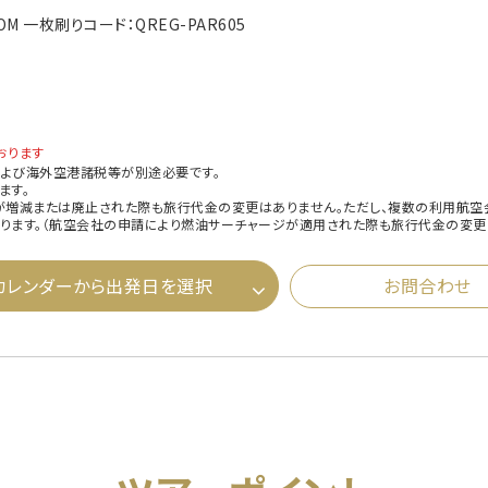
COM 一枚刷りコード：QREG-PAR605
おります
よび海外空港諸税等が別途必要です。
ます。
が増減または廃止された際も旅行代金の変更はありません。ただし、複数の利用航空
ります。（航空会社の申請により燃油サーチャージが適用された際も旅行代金の変更
カレンダーから出発日を選択
お問合わせ