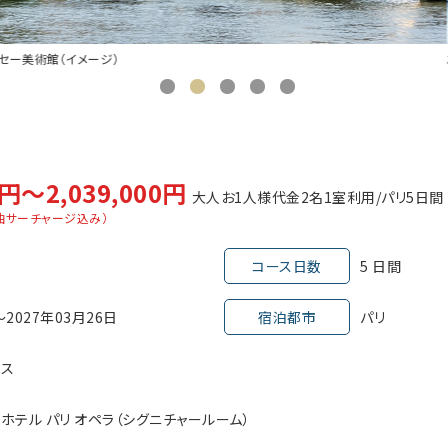
エッフェル塔（イメージ）
0円～2,039,000円
大人お1人様代金2名1室利用
パリ
5日間
油サーチャージ込み）
コース日数
5 日間
～2027年03月26日
宿泊都市
パリ
ラス
 ホテル パリ オペラ（シグニチャールーム）