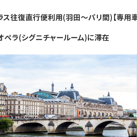
クラス往復直行便利用(羽田～パリ間)【専
 オペラ(シグニチャールーム)に滞在