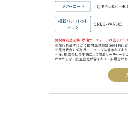
ツアーコード
TQ-KPL5031-H
掲載パンフレット
QREG-PAR605
チラシ
諸税等別途必要、燃油サーチャージは含まれて
※旅行代金のほかに国内空港施設使用料等、お
※旅行代金に燃油サーチャージは含まれており
今後、航空会社の申請により燃油サーチャージ
がかからない航空会社が含まれている場合があ