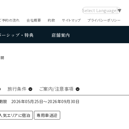
Select Language
▼
ご予約の流れ
会社概要
約款
サイトマップ
プライバシーポリシー
バーシップ・特典
店舗案内
日間
旅行条件
ご案内/注意事項
期限 2026年05月25日～
2026年09月30日
人気エリアに宿泊
専用車送迎