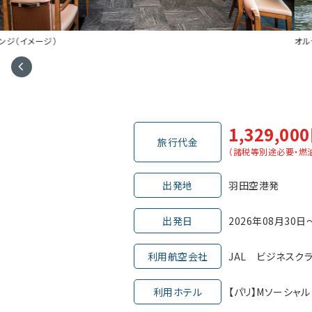
オルセー美術館（イメージ）
1,329,00
旅行代金
（諸税等別途必要・燃
出発地
羽田空港発
出発日
2026年08月30日
利用航空会社
JAL ビジネスク
利用ホテル
【パリ】Mソーシャル