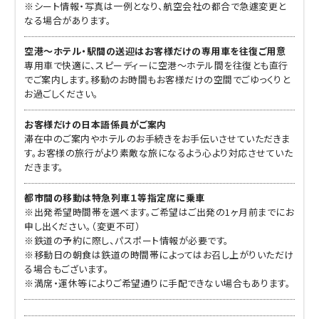
※シート情報・写真は一例となり、航空会社の都合で急遽変更と
なる場合があります。
空港～ホテル・駅間の送迎はお客様だけの専用車を往復ご用意
専用車で快適に、スピーディーに空港～ホテル間を往復とも直行
でご案内します。移動のお時間もお客様だけの空間でごゆっくりと
お過ごしください。
お客様だけの日本語係員がご案内
滞在中のご案内やホテルのお手続きをお手伝いさせていただきま
す。お客様の旅行がより素敵な旅になるよう心より対応させていた
だきます。
都市間の移動は特急列車１等指定席に乗車
※出発希望時間帯を選べます。ご希望はご出発の1ヶ月前までにお
申し出ください。（変更不可）
※鉄道の予約に際し、パスポート情報が必要です。
※移動日の朝食は鉄道の時間帯によってはお召し上がりいただけ
る場合もございます。
※満席・運休等によりご希望通りに手配できない場合もあります。