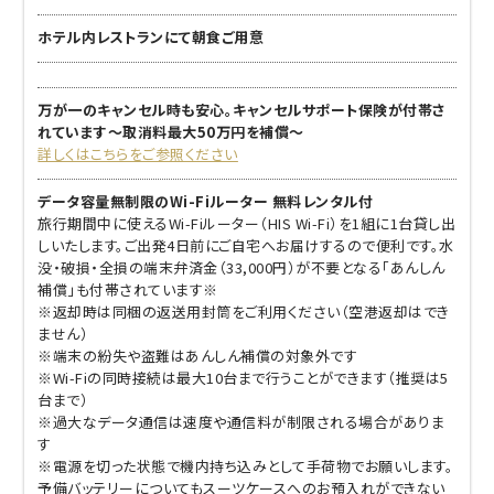
ホテル内レストランにて朝食ご用意
万が一のキャンセル時も安心。キャンセルサポート保険が付帯さ
れています～取消料最大50万円を補償～
詳しくはこちらをご参照ください
データ容量無制限のWi-Fiルーター 無料レンタル付
旅行期間中に使えるWi-Fiルーター（HIS Wi-Fi）を1組に1台貸し出
しいたします。ご出発4日前にご自宅へお届けするので便利です。水
没・破損・全損の端末弁済金（33,000円）が不要となる「あんしん
補償」も付帯されています※
※返却時は同梱の返送用封筒をご利用ください（空港返却はでき
ません）
※端末の紛失や盗難はあんしん補償の対象外です
※Wi-Fiの同時接続は最大10台まで行うことができます（推奨は5
台まで）
※過大なデータ通信は速度や通信料が制限される場合がありま
す
※電源を切った状態で機内持ち込みとして手荷物でお願いします。
予備バッテリーについてもスーツケースへのお預入れができない