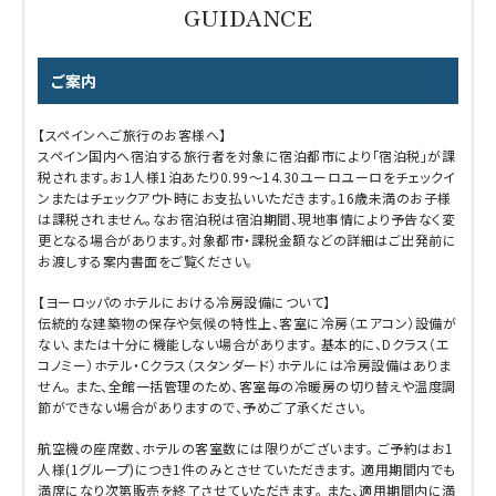
ご案内
【スペインへご旅行のお客様へ】
スペイン国内へ宿泊する旅行者を対象に宿泊都市により「宿泊税」が課
税されます。お1人様1泊あたり0.99～14.30ユーロユーロをチェックイ
ンまたはチェックアウト時にお支払いいただきます。16歳未満のお子様
は課税されません。なお宿泊税は宿泊期間、現地事情により予告なく変
更となる場合があります。対象都市・課税金額などの詳細はご出発前に
お渡しする案内書面をご覧ください。
【ヨーロッパのホテルにおける冷房設備について】
伝統的な建築物の保存や気候の特性上、客室に冷房（エアコン）設備が
ない、または十分に機能しない場合があります。 基本的に、Dクラス（エ
コノミー）ホテル・Cクラス（スタンダード）ホテルには冷房設備はありま
せん。 また、全館一括管理のため、客室毎の冷暖房の切り替えや温度調
節ができない場合がありますので、予めご了承ください。
航空機の座席数、ホテルの客室数には限りがございます。 ご予約はお1
人様(1グループ)につき1件のみとさせていただきます。 適用期間内でも
満席になり次第販売を終了させていただきます。 また、適用期間内に満