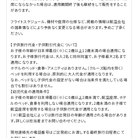
席にならなかった場合は、適用期間終了後も継続をして販売をすること
があります。
フライトスケジュール、機材や座席の仕様など、掲載の情報は航空会社
の諸事情などにより予告なく変更となる場合があります。予めご了承く
ださい。
【子供旅行代金・子供割引代金について】
お子様の年齢が日本帰着日（※）に2歳以上12歳未満の場合適用にな
ります。お子様旅行代金は、大人2名と同伴同室で、お子様最大2名まで
適用になります。
ホテルのベッド・食事・アメニティはありません。（クルーズ船内を除く）
ベッドを利用する場合は、原則的に大人代金が適用となります。
なお、ベッドなし子供代金の設定がない場合は当条件を満たしている場
合でも割引はありません。
【幼児代金の適用条件】
お子様の年齢が日本帰着日（※）に0歳以上2歳未満で、航空座席、ホテ
ルのベッド、食事を利用しない場合適用となります。2歳未満のお子様で
航空座席を使用する場合は子供旅行代金が適用となります。
（※）航空会社によっては旅行出発日の年齢が適用される場合がありま
す。詳しくは担当者までお問い合わせください。
現地連絡先の電話番号はご出発前にお渡しする最終旅行日程表にて
お知らせします。