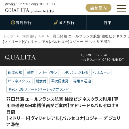
海外旅行・こだわりの旅行は
QUALITA
店舗案内
海外旅行
国内旅行
特集
トップ
海外旅行TOP
羽田発着 エールフランス航空 往復ビジネス
[マドリード]ヴィリャ レアル[バルセロナ]ロジャー デ ジュリア滞在
TQ-KMF1302-REAL
一枚刷りコード：QREG-MAD607
鉄道の旅
周遊
フリープラン
ホテルにこだわる
ハネムーン
ビジネスクラス
朝食付
深夜便出発
専用車送迎
キャンセルサポート（ベーシックプラン）付
羽田発着 エールフランス航空 往復ビジネスクラス利用【専
用車送迎＆日本語係員がご案内】マドリード＆バルセロナ9
日間
[マドリード]ヴィリャ レアル[バルセロナ]ロジャー デ ジュリ
ア滞在