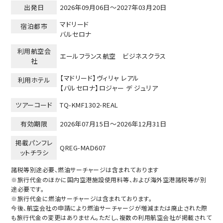
出発日
2026年09月06日～2027年03月20日
マドリード
宿泊都市
バルセロナ
利用航空会
エールフランス航空 ビジネスクラス
社
【マドリード】ヴィリャ レアル
利用ホテル
【バルセロナ】ロジャー デ ジュリア
ツアーコード
TQ-KMF1302-REAL
有効期限
2026年07月15日～
2026年12月31日
掲載パンフレ
QREG-MAD607
ットチラシ
諸税等別途必要、燃油サーチャージは含まれております
※旅行代金のほかに国内空港施設使用料等、および海外空港諸税等が別
途必要です。
※旅行代金に燃油サーチャージは含まれております。
今後、航空会社の申請により燃油サーチャージが増減または廃止された際
も旅行代金の変更はありません。ただし、複数の利用航空会社が掲載されて