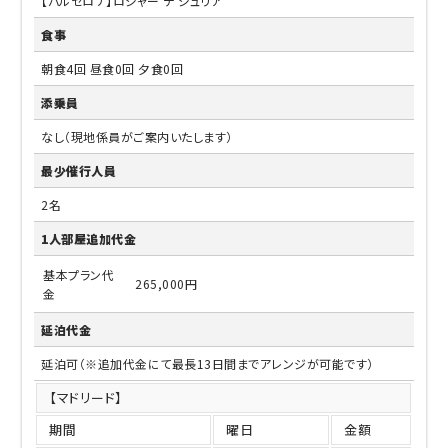
【バルセロナ】ロジャー デ ジュリア
食事
朝食4回 昼食0回 夕食0回
添乗員
なし（現地係員がご案内いたします）
最少催行人員
2名
1人部屋追加代金
基本プラン代
265,000円
金
延泊代金
延泊可（※追加代金にて最長13日間までアレンジが可能です）
【マドリード】
期間
曜日
金額