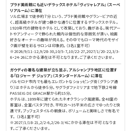
プラド美術館にも近いデラックスホテル『ヴィリャレアル』（スーペ
リアルーム）に滞在
ソル広場まで徒歩約７分という、プラド美術館やグラン・ビアの近
く、超高級ホテルが建つ静かな通りに位置するデラックスホテル。
1920年代の建物をホテルとして改築しており、趣がある。現代アー
トやアンティークで飾られた館内は個性的な雰囲気が漂い、絵画
好きなオーナーの趣味が伺える。その中でもローマ時代のモザイ
ク画が壁を彩るサロンは印象的。（3名1室不可）
※2026/9/11-12,9/28-30,10/5-7,10/22-27,2027/1/20-22,3/3-
6・24-26にかかる滞在は不可となります。ご了承くださいませ。
ガウディの著名な建築が立ち並ぶ、アルシャンブラ地区に位置す
る『ロジャー デ ジュリア』（スタンダードルーム）に滞在
バルセロナ市内でも最もエレガントなショッピング街（グラシア通
り）はホテルから徒歩５分。サグラダファミリアまで地下鉄２号線
PASSEIG DE GRACIA駅から約15分。
ホテルは、1899年に建てられたネオクラシック風建築。全48室の
客室は、全室バスタブ付き、平均25～35平米の広さでゆったりと快
適です。ブッフェスタイルの朝食は、ボリュームと美味しさで有名で
す。 （3名1室不可）
※2027/1/18-21,2/2-6,2/26-3/4にかかる滞在は不可となりま
す。ご了承くださいませ。