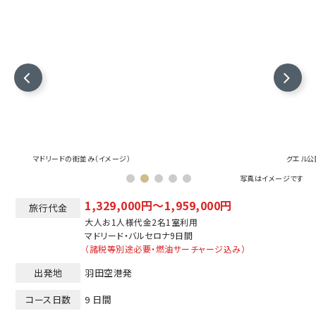
マドリードの街並み（イメージ）
グエル公
写真はイメージです
1,329,000円～1,959,000円
旅行代金
大人お1人様代金2名1室利用
マドリード
バルセロナ
9日間
（諸税等別途必要・燃油サーチャージ込み）
出発地
羽田空港発
コース日数
9 日間