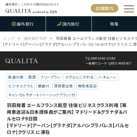
海外旅行・こだわりの旅行は
QUALITA
店舗案内
海外旅行
国内旅行
特集
トップ
海外旅行TOP
羽田発着 エールフランス航空 往復ビジネスク
[マドリード]アーバン[グラナダ]アルハンブラパレス[バルセロナ]クラリス に
TQ-KMF1040-UGRX
一枚刷りコード：QREG-MAD607
鉄道の旅
周遊
フリープラン
ホテルにこだわる
ハネムーン
ビジネスクラス
朝食付
深夜便出発
専用車送迎
キャンセルサポート（ベーシックプラン）付
羽田発着 エールフランス航空 往復ビジネスクラス利用 【専
用車送迎＆日本語係員がご案内】 マドリード＆グラナダ＆バ
ルセロナ9日間
[マドリード]アーバン[グラナダ]アルハンブラパレス[バルセ
ロナ]クラリス に滞在