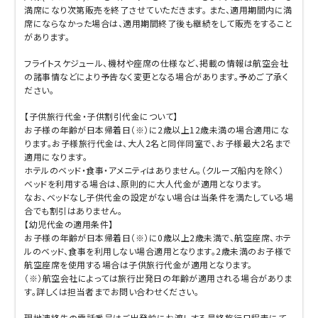
満席になり次第販売を終了させていただきます。 また、適用期間内に満
席にならなかった場合は、適用期間終了後も継続をして販売をすること
があります。
フライトスケジュール、機材や座席の仕様など、掲載の情報は航空会社
の諸事情などにより予告なく変更となる場合があります。予めご了承く
ださい。
【子供旅行代金・子供割引代金について】
お子様の年齢が日本帰着日（※）に2歳以上12歳未満の場合適用にな
ります。お子様旅行代金は、大人2名と同伴同室で、お子様最大2名まで
適用になります。
ホテルのベッド・食事・アメニティはありません。（クルーズ船内を除く）
ベッドを利用する場合は、原則的に大人代金が適用となります。
なお、ベッドなし子供代金の設定がない場合は当条件を満たしている場
合でも割引はありません。
【幼児代金の適用条件】
お子様の年齢が日本帰着日（※）に0歳以上2歳未満で、航空座席、ホテ
ルのベッド、食事を利用しない場合適用となります。2歳未満のお子様で
航空座席を使用する場合は子供旅行代金が適用となります。
（※）航空会社によっては旅行出発日の年齢が適用される場合がありま
す。詳しくは担当者までお問い合わせください。
現地連絡先の電話番号はご出発前にお渡しする最終旅行日程表にて