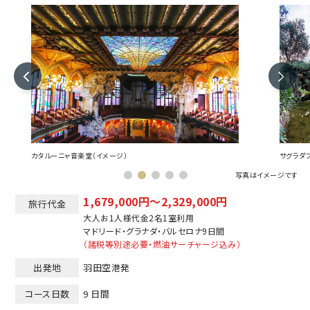
カタルーニャ音楽堂（イメージ）
サグラダフ
写真はイメージです
1,679,000円～2,329,000円
旅行代金
大人お1人様代金2名1室利用
マドリード
グラナダ
バルセロナ
9日間
（諸税等別途必要・燃油サーチャージ込み）
出発地
羽田空港発
コース日数
9 日間