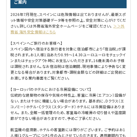
ご案内
2026年7月現在、スペインには危険情報は出ておりませんが、最新スポ
ット情報や安全対策基礎データ等を参照の上、安全対策に心がけてくだ
さい。詳しくは外務省海外安全ホームページをご確認ください。
＞＞外
務省 海外安全情報はこちら
【スペインへご旅行のお客様へ】
スペイン国内へ宿泊する旅行者を対象に宿泊都市により「宿泊税」が課
税されます。お1人様1泊あたり0.99～14.30ユーロユーロをチェックイ
ンまたはチェックアウト時にお支払いいただきます。16歳未満のお子様
は課税されません。なお宿泊税は宿泊期間、現地事情により予告なく変
更となる場合があります。対象都市・課税金額などの詳細はご出発前に
お渡しする案内書面をご覧ください。
【ヨーロッパのホテルにおける冷房設備について】
伝統的な建築物の保存や気候の特性上、客室に冷房（エアコン）設備が
ない、または十分に機能しない場合があります。 基本的に、Dクラス（エ
コノミー）ホテル・Cクラス（スタンダード）ホテルには冷房設備はありま
せん。 また、全館一括管理のため、客室毎の冷暖房の切り替えや温度調
節ができない場合がありますので、予めご了承ください。
航空機の座席数、ホテルの客室数には限りがございます。 ご予約はお1
人様(1グループ)につき1件のみとさせていただきます。 適用期間内でも