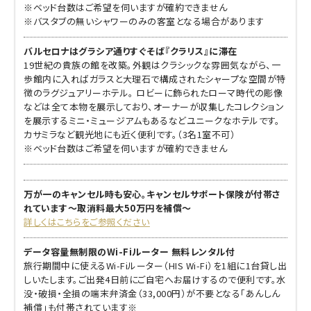
※ベッド台数はご希望を伺いますが確約できません
※バスタブの無いシャワーのみの客室となる場合があります
バルセロナはグラシア通りすぐそば『クラリス』に滞在
19世紀の貴族の館を改築。外観はクラシックな雰囲気ながら、一
歩館内に入ればガラスと大理石で構成されたシャープな空間が特
徴のラグジュアリーホテル。 ロビーに飾られたローマ時代の彫像
などは全て本物を展示しており、オーナーが収集したコレクション
を展示するミニ・ミュージアムもあるなどユニークなホテルです。
カサミラなど観光地にも近く便利です。（3名1室不可）
※ベッド台数はご希望を伺いますが確約できません
万が一のキャンセル時も安心。キャンセルサポート保険が付帯さ
れています～取消料最大50万円を補償～
詳しくはこちらをご参照ください
データ容量無制限のWi-Fiルーター 無料レンタル付
旅行期間中に使えるWi-Fiルーター（HIS Wi-Fi）を1組に1台貸し出
しいたします。ご出発4日前にご自宅へお届けするので便利です。水
没・破損・全損の端末弁済金（33,000円）が不要となる「あんしん
補償」も付帯されています※