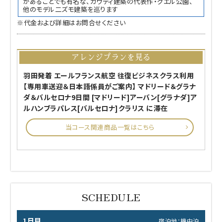
があることでも有名な、ガウディ建築の代表作・グエル公園、
他のモデル二ズモ建築を巡ります
※代金および詳細はお問合せください
アレンジプランを見る
羽田発着 エールフランス航空 往復ビジネスクラス利用
【専用車送迎＆日本語係員がご案内】 マドリード＆グラナ
ダ＆バルセロナ9日間 [マドリード]アーバン[グラナダ]ア
ルハンブラパレス[バルセロナ]クラリス に滞在
当コース関連商品一覧はこちら
1日目
宿泊地：機中泊