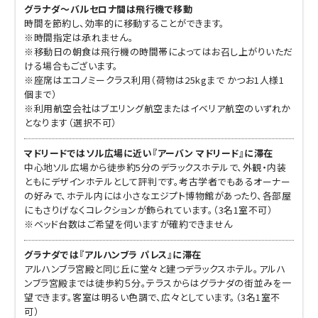
グラナダ～バルセロナ間は飛行機で移動
時間を節約し、効率的に移動することができます。
※時間指定は承れません。
※移動日の朝食は飛行機の時間帯によってはお召し上がりいただ
ける場合もございます。
※座席はエコノミークラス利用（荷物は25kgまで かつお1人様1
個まで）
※利用航空会社はブエリング航空またはイベリア航空のいずれか
となります（選択不可）
マドリードではソル広場に近い『アーバン マドリード』に滞在
中心地ソル広場から徒歩約5分のデラックスホテルで、外観・内装
ともにデザインホテルとして評判です。考古学者でもあるオーナー
の好みで、ホテル内には小さなエジプト博物館があったり、各部屋
にもさりげなくコレクションが飾られています。（3名1室不可）
※ベッド台数はご希望を伺いますが確約できません
グラナダでは『アルハンブラ パレス』に滞在
アルハンブラ宮殿と同じ丘に堂々と建つデラックスホテル。アルハ
ンブラ宮殿までは徒歩約５分。テラスからはグラナダの街並みを一
望できます。客室は明るい色調で、広々としています。（3名1室不
可）