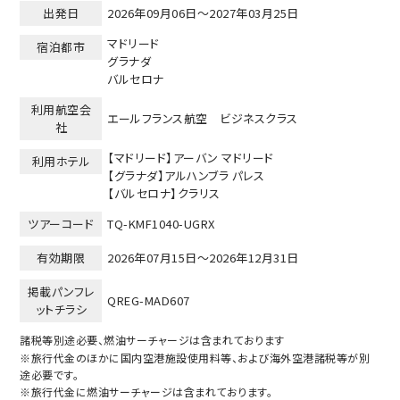
出発日
2026年09月06日～2027年03月25日
マドリード
宿泊都市
グラナダ
バルセロナ
利用航空会
エールフランス航空 ビジネスクラス
社
【マドリード】アーバン マドリード
利用ホテル
【グラナダ】アルハンブラ パレス
【バルセロナ】クラリス
ツアーコード
TQ-KMF1040-UGRX
有効期限
2026年07月15日～
2026年12月31日
掲載パンフレ
QREG-MAD607
ットチラシ
諸税等別途必要、燃油サーチャージは含まれております
※旅行代金のほかに国内空港施設使用料等、および海外空港諸税等が別
途必要です。
※旅行代金に燃油サーチャージは含まれております。