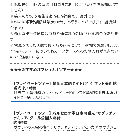
※返却時は同梱の返送用封筒をご利用ください（空港返却はでき
ません）
※端末の紛失や盗難はあんしん補償の対象外です
※Wi-Fiの同時接続は最大10台まで行うことができます（推奨は5
台まで）
※過大なデータ通信は速度や通信料が制限される場合がありま
す
※電源を切った状態で機内持ち込みとして手荷物でお願いします。
予備バッテリーについてもスーツケースへのお預入れができない
のでご注意ください
★★★おすすめオプショナルツアー★★★
【プライベートツアー】 貸切日本語ガイドと行く プラド美術館
観光 約3時間
世界三大美術館のひとつマドリッドのプラド美術館を日本語ガ
イドと一緒に巡ります。
【プライベートツアー】 バルセロナ半日市内観光：サグラダフ
ァミリア、グエル公園入場付
約4時間
ガウディの未完の傑作、サグラダファミリアとトカゲのオブジェ