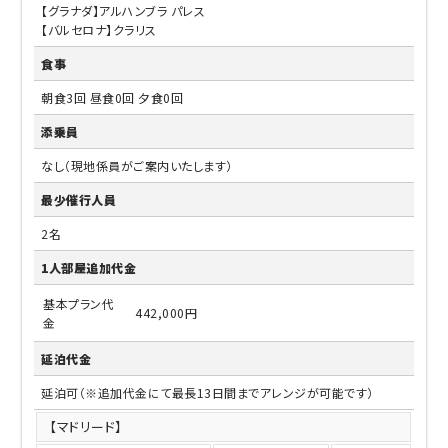
【グラナダ】アルハンブラ パレス
【バルセロナ】クラリス
食事
朝食3回 昼食0回 夕食0回
添乗員
なし（現地係員がご案内いたします）
最少催行人員
2名
1人部屋追加代金
基本プラン代
442,000円
金
延泊代金
延泊可（※追加代金にて最長13日間までアレンジが可能です）
【マドリード】