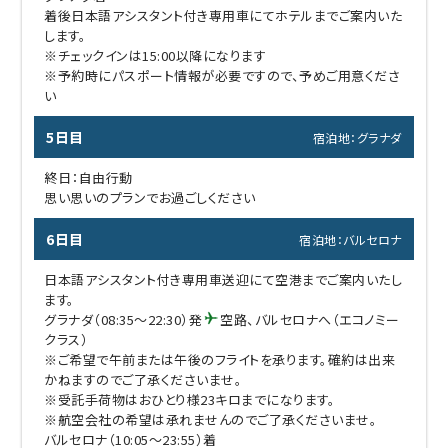
着後日本語アシスタント付き専用車にてホテルまでご案内いた
します。
※チェックインは15:00以降になります
※予約時にパスポート情報が必要ですので、予めご用意くださ
い
5日目
宿泊地：グラナダ
終日：自由行動
思い思いのプランでお過ごしください
6日目
宿泊地：バルセロナ
日本語アシスタント付き専用車送迎にて空港までご案内いたし
ます。
グラナダ（08:35～22:30）発
空路、バルセロナへ（エコノミー
クラス）
※ご希望で午前または午後のフライトを承ります。確約は出来
かねますのでご了承くださいませ。
※受託手荷物はおひとり様23キロまでになります。
※航空会社の希望は承れませんのでご了承くださいませ。
バルセロナ（10:05～23:55）着