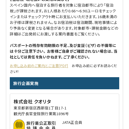
スペイン国内へ宿泊する旅行者を対象に宿泊都市により「宿泊
税」が課税されます。お1人様あたり0.66～6.90ユーロをチェック
インまたはチェックアウト時にお支払いいただきます。16歳未満の
お子様は課税されません。なお宿泊税は宿泊期間、現地事情によ
り予告なく変更となる場合があります。対象都市・課税金額などの
詳細はご出発前にお渡しする案内書面をご覧ください。
パスポートの残存有効期限の不足、及び査証（ビザ）の不備等に
は十分ご注意下さい。 お客様ご自身がご確認されない場合は、当
社としては責任を負いかねます。ご了承ください。
お申し込み前のご案内とご注意[PDF]
お申込み前に必ずお読みくだ
さい!!
旅行企画実施
株式会社 クオリタ
東京都新宿区西新宿1丁目17-1
観光庁長官登録旅行業第1896号
JATA正会員