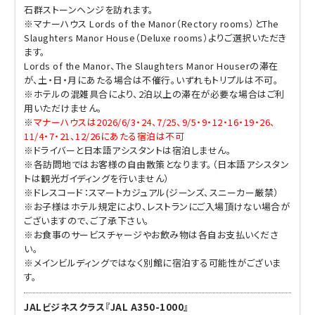
石群ストーンヘンジを訪れます。
※マナーハウス Lords of the Manor（Rectory rooms）とThe
Slaughters Manor House（Deluxe rooms）よりご選択いただき
ます。
Lords of the Manor、The Slaughters Manor Houserの滞在
が、土・日・月にあたる場合は不催行。いずれもトリプルは不可。
※ホテルの混雑具合により、2泊以上の滞在が必要な場合はご利
用いただけません。
※
マナーハウスは2026/6/3・24、7/25、9/5・9・12・16・19・26、
11/4・7・21、12/26にあたる宿泊は不可
※ドライバーと日本語アシスタントは宿泊しません。
※各訪問地ではお客様の自由散策となります。（日本語アシスタン
トは観光ガイディングを行いません）
※ドレスコード：スマートカジュアル(ジーンズ、スニーカー厳禁）
※お子様はホテル規定により、レストランにご入場頂けない場合が
ございますので、ご了承下さい。
※お食事のサービスチャージやお飲み物は各自お支払いくださ
い。
※メインビルディングではなく別館に宿泊する可能性がございま
す。
JALビジネスクラス『JAL A350-1000』