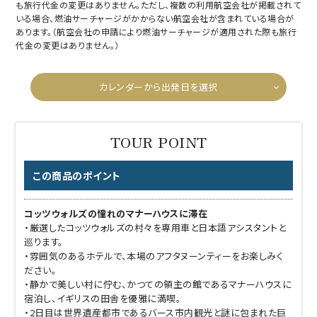
も旅行代金の変更はありません。ただし、複数の利用航空会社が掲載されて
いる場合、燃油サーチャージがかからない航空会社が含まれている場合が
あります。（航空会社の申請により燃油サーチャージが適用された際も旅行
代金の変更はありません。）
カレンダーから出発日を選択
この商品のポイント
コッツウォルズの憧れのマナーハウスに滞在
・厳選したコッツウォルズの村々を専用車と日本語アシスタントと
巡ります。
・雰囲気のあるホテルで、本場のアフタヌーンティーをお楽しみく
ださい。
・静かで美しい村に佇む、かつての領主の館であるマナーハウスに
宿泊し、イギリスの田舎を優雅に満喫。
・2日目は世界遺産都市であるバース市内観光と謎に包まれた巨