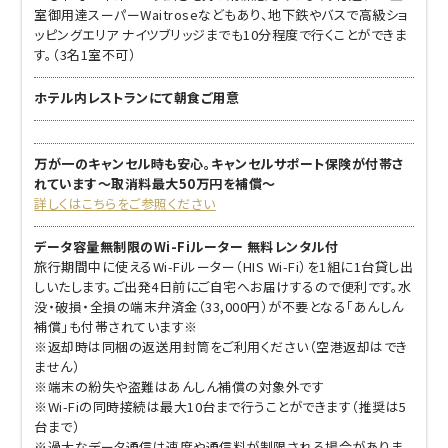
室御用達スーパーWaitroseなどもあり、地下鉄やバスで高級ショ
ッピングエリア ナイツブリッジまでも10分程度で行くことができま
す。（3名1室不可）
ホテル内レストランにて朝食ご用意
万が一のキャンセル時も安心。キャンセルサポート保険が付帯さ
れています～取消料最大50万円を補償～
詳しくはこちらをご参照ください
データ容量無制限のWi-Fiルーター 無料レンタル付
旅行期間中に使えるWi-Fiルーター（HIS Wi-Fi）を1組に1台貸し出
しいたします。ご出発4日前にご自宅へお届けするので便利です。水
没・破損・全損の端末弁済金（33,000円）が不要となる「あんしん
補償」も付帯されています※
※返却時は同梱の返送用封筒をご利用ください（空港返却はでき
ません）
※端末の紛失や盗難はあんしん補償の対象外です
※Wi-Fiの同時接続は最大10台まで行うことができます（推奨は5
台まで）
※過大なデータ通信は速度や通信料が制限される場合がありま