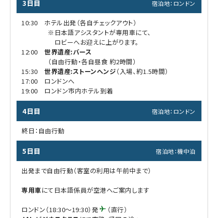
3日目
宿泊地：ロンドン
10:30 ホテル出発（各自チェックアウト）
※日本語アシスタントが専用車にて、
ロビーへお迎えに上がります。
12:00
世界遺産:バース
（自由行動・各自昼食 約2時間）
15:30
世界遺産:ストーンヘンジ
（入場、約1.5時間）
17:00 ロンドンへ
19:00 ロンドン市内ホテル到着
4日目
宿泊地：ロンドン
終日：自由行動
5日目
宿泊地：機中泊
出発まで自由行動（客室の利用は午前中まで）
専用車
にて日本語係員が空港へご案内します
ロンドン（18:30～19:30）発
（直行）