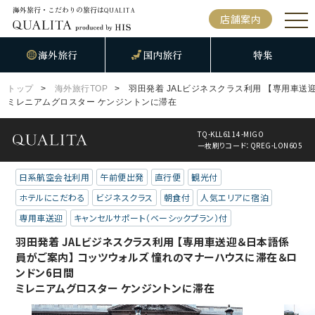
海外旅行・こだわりの旅行は
QUALITA
店舗案内
海外旅行
国内旅行
特集
トップ
海外旅行TOP
羽田発着 JALビジネスクラス利用 【専用車
ミレニアムグロスター ケンジントンに滞在
TQ-KLL6114-MIGO
一枚刷りコード：QREG-LON605
日系航空会社利用
午前便出発
直行便
観光付
ホテルにこだわる
ビジネスクラス
朝食付
人気エリアに宿泊
専用車送迎
キャンセルサポート（ベーシックプラン）付
羽田発着 JALビジネスクラス利用 【専用車送迎＆日本語係
員がご案内】 コッツウォルズ 憧れのマナーハウスに滞在＆ロ
ンドン6日間
ミレニアムグロスター ケンジントンに滞在