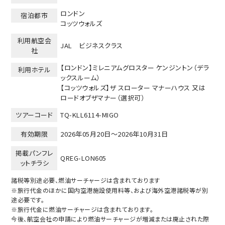
ロンドン
宿泊都市
コッツウォルズ
利用航空会
JAL ビジネスクラス
社
【ロンドン】ミレニアムグロスター ケンジントン（デラ
利用ホテル
ックスルーム）
【コッツウォルズ】ザ スローター マナーハウス 又は
ロードオブザマナー（選択可）
ツアーコード
TQ-KLL6114-MIGO
有効期限
2026年05月20日～
2026年10月31日
掲載パンフレ
QREG-LON605
ットチラシ
諸税等別途必要、燃油サーチャージは含まれております
※旅行代金のほかに国内空港施設使用料等、および海外空港諸税等が別
途必要です。
※旅行代金に燃油サーチャージは含まれております。
今後、航空会社の申請により燃油サーチャージが増減または廃止された際