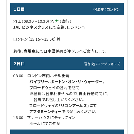
1日目
宿泊地：ロンドン
羽田（09:30～10:30）発
（直行）
JAL ビジネスクラス
にて空路、ロンドンへ
ロンドン（15:15～15:50）着
着後、
専用車
にて日本語係員がホテルへご案内します。
2日目
宿泊地：コッツウォルズ
08:00 ロンドン市内ホテル出発
バイブリー、ボートン・オン・ザ・ウォーター、
ブロードウェイ
の各村を訪問
※昼食は含まれませんので、自由行動時間に、
各自でお召し上がりください。
ブロードウェイの
「リゴンアームズ」にて
アフタヌーンティー
をお楽しみください。
16:00 マナーハウスにチェックイン
ホテルにてご夕食