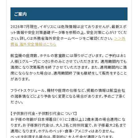
ご案内
2026年7月現在、イギリスには危険情報は出ておりませんが、最新スポ
ット情報や安全対策基礎データ等を参照の上、安全対策に心がけてくだ
さい。詳しくは外務省海外安全ホームページをご確認ください。
＞＞外
務省 海外安全情報はこちら
航空機の座席数、ホテルの客室数には限りがございます。 ご予約はお1
人様(1グループ)につき1件のみとさせていただきます。 適用期間内でも
満席になり次第販売を終了させていただきます。 また、適用期間内に満
席にならなかった場合は、適用期間終了後も継続をして販売をすること
があります。
フライトスケジュール、機材や座席の仕様など、掲載の情報は航空会社
の諸事情などにより予告なく変更となる場合があります。予めご了承く
ださい。
【子供旅行代金・子供割引代金について】
お子様の年齢が日本帰着日（※）に2歳以上12歳未満の場合適用にな
ります。お子様旅行代金は、大人2名と同伴同室で、お子様最大2名まで
適用になります。ホテルのベッド・食事・アメニティはありません。
ベッドを利用する場合は、原則的に大人代金が適用となります。