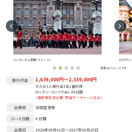
バッキンガム宮殿（イメージ）
ピカデリ
写真はイメージです
1,639,000円～2,339,000円
旅行代金
大人お1人様代金2名1室利用
ロンドン
コッツウォルズ
6日間
（諸税等別途必要・燃油サーチャージ込み）
出発地
羽田空港発
コース日数
6 日間
出発日
2026年09月01日～2027年03月25日