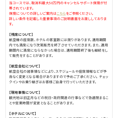
当コースでは、取消料最大50万円のキャンセルサポート保険が付
帯されています。
保険についての詳しいご案内は
こちら
をご参照ください。
詳しい条件を記載した重要事項のご説明書面をお渡ししておりま
す。
【残席について】
航空機の座席数、ホテルの客室数には限りがあります。適用期間
内でも満席になり次第販売を終了させていただきます。また、適用
期間内に満席にならなかった場合は、適用期間終了後も継続をし
て販売をすることがあります。
【航空会社について】
航空会社の諸事情などにより、スケジュールや座席情報などが予
告なく変更となる場合がありますので予めご了承ください。 チェッ
クインやお乗り継ぎはお客様ご自身で行っていただきます。
【現地事情について】
観光地は旧正月などの祝日・政府関連の行事などで急遽閉まるこ
とや営業時間が変更となることがあります。
【ホテルについて】