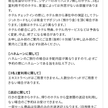
現在改装中のホテル、シャワーのみでバスタブ無しのホテル、3名1
室利用不可のホテル、客室によっては外窓がないお部屋がありま
す。
ホテルチェックインの際に、ホテル側から滞在中の保証としてクレ
ジットカードもしくは現金でデポジット（預かり金）を頂く場合があ
ります。（金額はホテルにより異なります。）
ホテルの都合により、ホテル特典、ホテル内サービスなどは予告な
く変更、中止、終了になる場合があります。
お申し込み前のご案内とご注意（抜粋）※別紙「お申し込み前のご
案内とご注意」を必ずお読みください。
【ハネムーンに関して】
ハネムーンのご旅行の場合は手配内容が異なりますので、必ずご
予約の際にハネムーンである旨をお伝え下さい。
【3名1室利用に関して】
エキストラベッドはご用意できません。人数分のベッドがご用意で
きない場合があります。
【送迎に関して】
行きの空港からホテル、帰りのホテルから空港間の送迎を利用し
ない場合のご予約はお受けできません。
一部セール商品は往路のみの片道送迎となります。（日程表をご