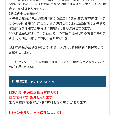
なお、ベッドなし子供代金の設定がない場合は当条件を満たしている場
合でも割引はありません。
【幼児代金の適用条件】
お子様の年齢が日本帰着日（※）に0歳以上2歳未満で、航空座席、ホテ
ルのベッド、食事を利用しない場合適用となります。2歳未満のお子様で
航空座席を使用する場合は子供旅行代金が適用となります。
（※）航空会社によっては旅行出発日の年齢が適用される場合がありま
す。詳しくは担当者までお問い合わせください。
現地連絡先の電話番号はご出発前にお渡しする最終旅行日程表にて
お知らせします。
コールセンターでご予約の場合はメールでの日程表送付となります。予
めご了承ください。
注意事項
必ずお読みください
【並び席・事前座席指定に関して】
並び席指定対象外となります。
また事前座席指定が別途有料となる場合があります。
【キャンセルサポート保険について】