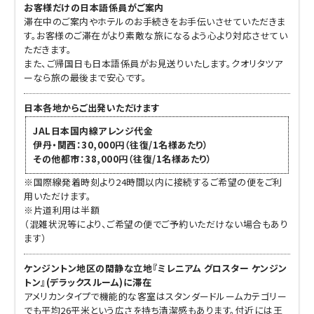
お客様だけの日本語係員がご案内
滞在中のご案内やホテルのお手続きをお手伝いさせていただきま
す。お客様のご滞在がより素敵な旅になるよう心より対応させてい
ただきます。
また、ご帰国日も日本語係員がお見送りいたします。クオリタツア
ーなら旅の最後まで安心です。
日本各地からご出発いただけます
JAL日本国内線アレンジ代金
伊丹・関西：30,000円（往復/1名様あたり）
その他都市：38,000円（往復/1名様あたり）
※国際線発着時刻より24時間以内に接続するご希望の便をご利
用いただけます。
※片道利用は半額
（混雑状況等により、ご希望の便でご予約いただけない場合もあり
ます）
ケンジントン地区の閑静な立地『ミレニアム グロスター ケンジン
トン』(デラックスルーム)に滞在
アメリカンタイプで機能的な客室はスタンダードルームカテゴリー
でも平均26平米という広さを持ち清潔感もあります。付近には王