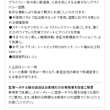
プライバシー性の高い新座席、人目を気にする必要がないプライ
バシー空間。
多彩な機能により自由で贅沢にお過ごしいただけます。
●半透明パネルで圧迫感のないドア使用。空間に広がりを感じら
れる個室座席
●スマートなデジタルツールでストレスフリーな過ごし方を、置く
だけのワイヤレス充電でスマートにデバイスを充電
●今までにない新しい睡眠体験。体圧分散構造のクッションで、よ
り快適に。
●水平フルフラット、シートピッチ約198センチ、シート幅は広さ約
56センチ
●座席配列は1-2-1
※上記はシート一例
※シート情報・写真は一例となり、航空会社の都合で急遽変更と
なる場合があります。
空港～ホテル間の送迎はお客様だけの専用車を往復ご用意
専用車で快適に、スピーディーに空港～ホテル間を往復とも直行
でご案内します。移動のお時間もお客様だけの空間でごゆっくりと
お過ごしください。