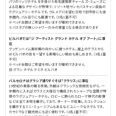
パリのリッツホテルを手掛けた有名建築家チャールズ・ミューズに
よる荘厳なデザインが特徴で、リゾート地サンセバスチャン屈指の
ラグジュアリーホテルです。ウルメア川を望む立地で旧市街にも徒
歩圏内、バル巡りにも最適です。（3名1室不可）
※ベッド台数はご希望を伺いますが確約できません
※バスタブの無いシャワーのみの客室となる場合があります
ビルバオでは『ジ アーティスト グランド ホテル オブ アート』に滞
在
グッゲンハイム美術館の向かいに建つホテル。屋上のテラスから
はビルバオの街を一望する素晴らしい眺めも楽しめます。（3名1室
不可）
※ベッド台数はご希望を伺いますが確約できません
旧 グラン ホテル ドミネ ビルバオ
バルセロナはグラシア通りすぐそば『クラリス』に滞在
19世紀の貴族の館を改築。外観はクラシックな雰囲気ながら、一
歩館内に入ればガラスと大理石で構成されたシャープな空間が特
徴のラグジュアリーホテル。 ロビーに飾られたローマ時代の彫像
などは全て本物を展示しており、オーナーが収集したコレクション
を展示するミニ・ミュージアムもあるなどユニークなホテルです。
カサミラなど観光地にも近く便利です。（3名1室不可）