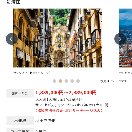
に滞在
サンタマリア教会（イメージ）
サンセバ
写真はイメージです
1,839,000円～2,389,000円
旅行代金
大人お1人様代金2名1室利用
サン・セバスチャン
ビルバオ
バルセロナ
9日間
（諸税等別途必要・燃油サーチャージ込み）
出発地
羽田空港発
コース日数
9 日間