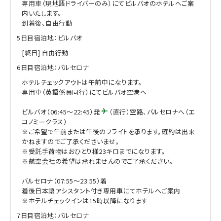
専用車（現地語ドライバーのみ）にてビルバオのホテルへご案
内いたします。
到着後、自由行動
5日目
宿泊地：ビルバオ
[終日] 自由行動
6日目
宿泊地：バルセロナ
ホテルチェックアウトは午前中になります。
専用車（英語係員同行）にてビルバオ空港へ
ビルバオ（06:45～22:45）発
（直行）空路、バルセロナへ（エ
コノミークラス）
※ご希望で午前または午後のフライトを承ります。確約は出来
かねますのでご了承くださいませ。
※受託手荷物はおひとり様23キロまでになります。
※航空会社の希望は承れませんのでご了承ください。
バルセロナ（07:55～23:55）着
着後日本語アシスタント付き専用車にてホテルへご案内
※ホテルチェックインは15時以降になります
7日目
宿泊地：バルセロナ