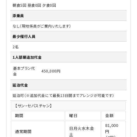
朝食5回 昼食0回 夕食0回
添乗員
なし（現地係員がご案内いたします）
最少催行人員
2名
1人部屋追加代金
基本プラン代
450,000円
金
延泊代金
延泊可（※追加代金にて最長13日間までアレンジが可能です）
【サン・セバスチャン】
期間
曜日
金額
81,000
日月火水木金
通常期間
円
土