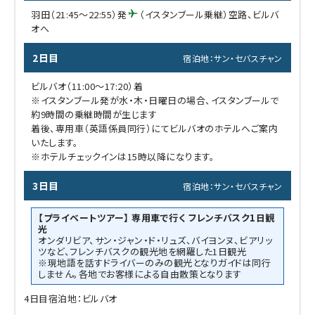
羽田（21:45～22:55）発
（イスタンブール乗継）空路、ビルバ
オへ
2日目
宿泊地：サン・セバスチャン
ビルバオ（11:00～17:20）着
※イスタンブール発が水・木・日曜日の場合、イスタンブールで
約9時間の乗継時間が生じます
着後、専用車（英語係員同行）にてビルバオのホテルへご案内
いたします。
※ホテルチェックインは15時以降になります。
3日目
宿泊地：サン・セバスチャン
【プライベートツアー】 専用車で行く フレンチバスク1日観
光
オンダリビア、サン・ジャン・ド・リュズ、バイヨンヌ、ビアリッ
ツなど、フレンチバスクの観光地を網羅した1日観光
※現地語を話すドライバーのみの観光となりガイドは同行
しません。各地でお客様による自由散策となります
4日目
宿泊地：ビルバオ