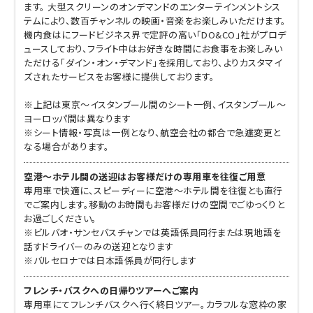
ます。 大型スクリーンのオンデマンドのエンターテインメントシス
テムにより、数百チャンネルの映画・音楽をお楽しみいただけます。
機内食はにフードビジネス界で定評の高い「DO&CO」社がプロデ
ュースしており、フライト中はお好きな時間にお食事をお楽しみい
ただける「ダイン・オン・デマンド」を採用しており、よりカスタマイ
ズされたサービスをお客様に提供しております。
※上記は東京～イスタンブール間のシート一例、イスタンブール～
ヨーロッパ間は異なります
※シート情報・写真は一例となり、航空会社の都合で急遽変更と
なる場合があります。
空港～ホテル間の送迎はお客様だけの専用車を往復ご用意
専用車で快適に、スピーディーに空港～ホテル間を往復とも直行
でご案内します。移動のお時間もお客様だけの空間でごゆっくりと
お過ごしください。
※ビルバオ・サンセバスチャンでは英語係員同行または現地語を
話すドライバーのみの送迎となります
※バルセロナでは日本語係員が同行します
フレンチ・バスクへの日帰りツアーへご案内
専用車にてフレンチバスクへ行く終日ツアー。カラフルな窓枠の家