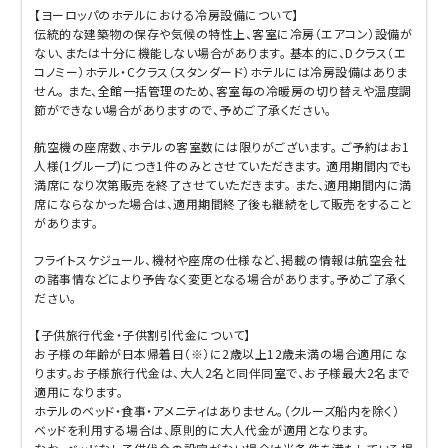
【ヨーロッパのホテルにおける冷房設備について】
伝統的な建築物の保存や気候の特性上、客室に冷房（エアコン）設備が
ない、または十分に機能しない場合があります。 基本的に、Dクラス（エ
コノミー）ホテル・Cクラス（スタンダード）ホテルには冷房設備はありま
せん。 また、全館一括管理のため、客室毎の冷暖房の切り替えや温度調
節ができない場合がありますので、予めご了承ください。
航空機の座席数、ホテルの客室数には限りがございます。 ご予約はお1
人様(1グループ)につき1件のみとさせていただきます。 適用期間内でも
満席になり次第販売を終了させていただきます。 また、適用期間内に満
席にならなかった場合は、適用期間終了後も継続をして販売をすること
があります。
フライトスケジュール、機材や座席の仕様など、掲載の情報は航空会社
の諸事情などにより予告なく変更となる場合があります。予めご了承く
ださい。
【子供旅行代金・子供割引代金について】
お子様の年齢が日本帰着日（※）に2歳以上12歳未満の場合適用にな
ります。お子様旅行代金は、大人2名と同伴同室で、お子様最大2名まで
適用になります。
ホテルのベッド・食事・アメニティはありません。（クルーズ船内を除く）
ベッドを利用する場合は、原則的に大人代金が適用となります。