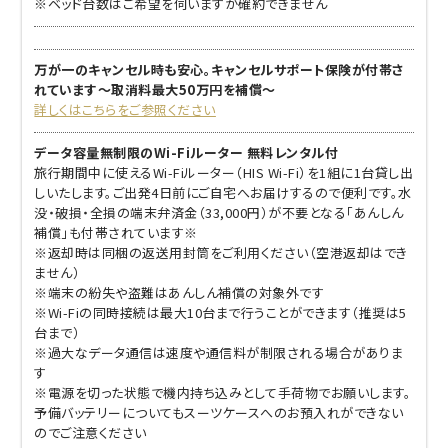
※ベッド台数はご希望を伺いますが確約できません
万が一のキャンセル時も安心。キャンセルサポート保険が付帯さ
れています～取消料最大50万円を補償～
詳しくはこちらをご参照ください
データ容量無制限のWi-Fiルーター 無料レンタル付
旅行期間中に使えるWi-Fiルーター（HIS Wi-Fi）を1組に1台貸し出
しいたします。ご出発4日前にご自宅へお届けするので便利です。水
没・破損・全損の端末弁済金（33,000円）が不要となる「あんしん
補償」も付帯されています※
※返却時は同梱の返送用封筒をご利用ください（空港返却はでき
ません）
※端末の紛失や盗難はあんしん補償の対象外です
※Wi-Fiの同時接続は最大10台まで行うことができます（推奨は5
台まで）
※過大なデータ通信は速度や通信料が制限される場合がありま
す
※電源を切った状態で機内持ち込みとして手荷物でお願いします。
予備バッテリーについてもスーツケースへのお預入れができない
のでご注意ください