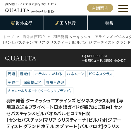
海外旅行・こだわりの旅行は
QUALITA
店舗案内
海外旅行
国内旅行
特集
トップ
海外旅行TOP
羽田発着 ターキッシュエアラインズ ビジネス
[サンセバスチャン]マリア クリスティーナ[ビルバオ]ジ アーティスト グランド
TQ-KET1031-CLA
一枚刷りコード：QREG-MAD607
周遊
観光付
ホテルにこだわる
ハネムーン
ビジネスクラス
朝食付
深夜便出発
専用車送迎
キャンセルサポート（ベーシックプラン）付
羽田発着 ターキッシュエアラインズ ビジネスクラス利用 【専
用車送迎＆プライベート日本語ガイドが観光にご案内】 サン
セバスチャン＆ビルバオ＆バルセロナ9日間
[サンセバスチャン]マリア クリスティーナ[ビルバオ]ジ アー
ティスト グランド ホテル オブ アート[バルセロナ]クラリス