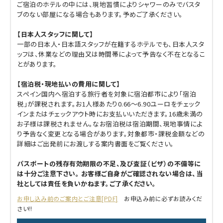
ご宿泊のホテルの中には、現地習慣によりシャワーのみでバスタ
ブのない部屋になる場合もあります。予めご了承ください。
【日本人スタッフに関して】
一部の日本人・日本語スタッフが在籍するホテルでも、日本人スタ
ッフは、休業などの理由又は時間帯によって予告なく不在となるこ
とがあります。
【宿泊税・現地払いの費用に関して】
スペイン国内へ宿泊する旅行者を対象に宿泊都市により「宿泊
税」が課税されます。お1人様あたり0.66～6.90ユーロをチェック
インまたはチェックアウト時にお支払いいただきます。16歳未満の
お子様は課税されません。なお宿泊税は宿泊期間、現地事情によ
り予告なく変更となる場合があります。対象都市・課税金額などの
詳細はご出発前にお渡しする案内書面をご覧ください。
パスポートの残存有効期限の不足、及び査証（ビザ）の不備等に
は十分ご注意下さい。 お客様ご自身がご確認されない場合は、当
社としては責任を負いかねます。ご了承ください。
お申し込み前のご案内とご注意[PDF]
お申込み前に必ずお読みくだ
さい!!