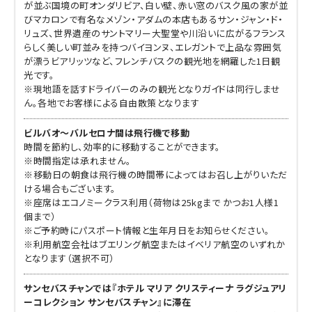
が並ぶ国境の町オンダリビア、白い壁、赤い窓のバスク風の家が並
びマカロンで有名なメゾン・アダムの本店もあるサン・ジャン・ド・
リュズ、世界遺産のサントマリー大聖堂や川沿いに広がるフランス
らしく美しい町並みを持つバイヨンヌ、エレガントで上品な雰囲気
が漂うビアリッツなど、フレンチバスクの観光地を網羅した1日観
光です。
※現地語を話すドライバーのみの観光となりガイドは同行しませ
ん。各地でお客様による自由散策となります
ビルバオ～バルセロナ間は飛行機で移動
時間を節約し、効率的に移動することができます。
※時間指定は承れません。
※移動日の朝食は飛行機の時間帯によってはお召し上がりいただ
ける場合もございます。
※座席はエコノミークラス利用（荷物は25kgまで かつお1人様1
個まで）
※ご予約時にパスポート情報と生年月日をお知らせください。
※利用航空会社はブエリング航空またはイベリア航空のいずれか
となります（選択不可）
サンセバスチャンでは『ホテル マリア クリスティーナ ラグジュアリ
ーコレクション サンセバスチャン』に滞在