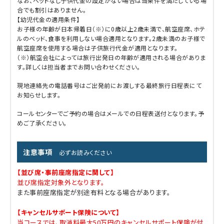
なお、ベッドなし子供代金の設定がない場合は当条件を満たしている場
合でも割引はありません。
【幼児代金の適用条件】
お子様の年齢が日本帰着日（※）に0歳以上2歳未満で、航空座席、ホテ
ルのベッド、食事を利用しない場合適用となります。2歳未満のお子様で
航空座席を使用する場合は子供旅行代金が適用となります。
（※）航空会社によっては旅行出発日の年齢が適用される場合がありま
す。詳しくは担当者までお問い合わせください。
現地連絡先の電話番号はご出発前にお渡しする最終旅行日程表にて
お知らせします。
コールセンターでご予約の場合はメールでの日程表送付となります。予
めご了承ください。
注意事項
必ずお読みください
【並び席・事前座席指定に関して】
並び席指定対象外となります。
また事前座席指定が別途有料となる場合があります。
【キャンセルサポート保険について】
当コースでは、取消料最大50万円のキャンセルサポート保険が付