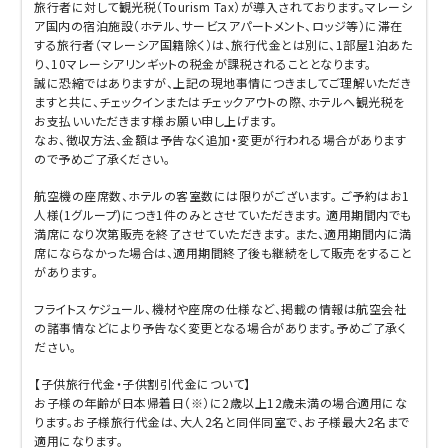
旅行者に対して観光税（Tourism Tax）が導入されております。マレーシ
ア国内の宿泊施設（ホテル、サービスアパートメント、ロッジ等）に滞在
する旅行者（マレーシア国籍除く）は、旅行代金とは別に、1部屋1泊あた
り、10マレーシアリンギットの税金が課税されることとなります。
誠に恐縮ではありますが、上記の現地事情につきましてご理解いただき
ますと共に、チェックインまたはチェックアウトの際、ホテルへ観光税を
お支払いいただきます様お願い申し上げます。
なお、徴収方法、金額は予告なく追加・変更が行われる場合があります
ので予めご了承ください。
航空機の座席数、ホテルの客室数には限りがございます。 ご予約はお1
人様(1グループ)につき1件のみとさせていただきます。 適用期間内でも
満席になり次第販売を終了させていただきます。 また、適用期間内に満
席にならなかった場合は、適用期間終了後も継続をして販売をすること
があります。
フライトスケジュール、機材や座席の仕様など、掲載の情報は航空会社
の諸事情などにより予告なく変更となる場合があります。予めご了承く
ださい。
【子供旅行代金・子供割引代金について】
お子様の年齢が日本帰着日（※）に2歳以上12歳未満の場合適用にな
ります。お子様旅行代金は、大人2名と同伴同室で、お子様最大2名まで
適用になります。