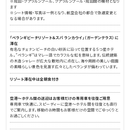
※成田・クアラルンプール、クアラルンプール・成田間の機材となり
ます
※シート情報・写真は一例となり、航空会社の都合で急遽変更と
なる場合があります。
「ペランギビーチリゾート＆スパ ランカウイ」（ガーデンテラス）に
滞在
有名なチェナンビーチの白い砂浜に沿って位置する５つ星ホテ
ル。"ペランギ"はマレー語でカラフルな虹を意味します。伝統建築
の木造シャレーが広大な敷地内に点在し、海や周囲の美しい庭園
の素晴らしい景色を見渡す広々としたベランダが備わっています。
リゾート滞在中は全朝食付き
空港～ホテル間の送迎はお客様だけの専用車を往復ご用意
専用車で快適に、スピーディーに空港～ホテル間を往復とも直行
でご案内します。移動のお時間もお客様だけの空間でごゆっくりと
お過ごしください。