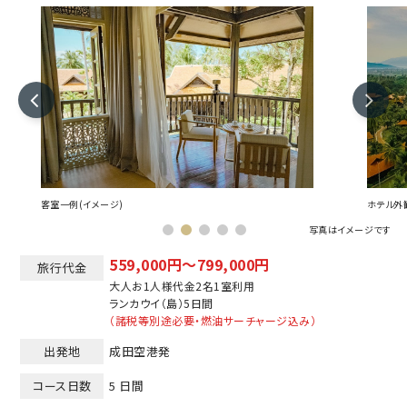
客室一例(イメージ)
ホテル外
写真はイメージです
559,000円～799,000円
旅行代金
大人お1人様代金2名1室利用
ランカウイ（島）
5日間
（諸税等別途必要・燃油サーチャージ込み）
出発地
成田空港発
コース日数
5 日間