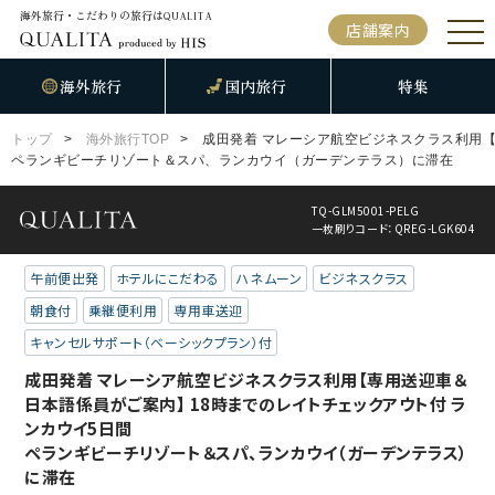
海外旅行・こだわりの旅行は
QUALITA
店舗案内
海外旅行
国内旅行
特集
トップ
海外旅行TOP
成田発着 マレーシア航空ビジネスクラス利用【
ペランギビーチリゾート＆スパ、ランカウイ（ガーデンテラス）に滞在
TQ-GLM5001-PELG
一枚刷りコード：QREG-LGK604
午前便出発
ホテルにこだわる
ハネムーン
ビジネスクラス
朝食付
乗継便利用
専用車送迎
キャンセルサポート（ベーシックプラン）付
成田発着 マレーシア航空ビジネスクラス利用【専用送迎車＆
日本語係員がご案内】 18時までのレイトチェックアウト付 ラ
ンカウイ5日間
ペランギビーチリゾート＆スパ、ランカウイ（ガーデンテラス）
に滞在