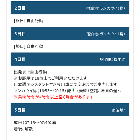
2日目
宿泊地：ランカウイ（島）
[終日] 自由行動
3日目
宿泊地：ランカウイ（島）
[終日] 自由行動
4日目
宿泊地：機中泊
出発まで自由行動
※お部屋は18時までご利用いただけます
日本語アシスタント付き専用車にて空港までご案内します
ランカウイ島（16:55～20:15）発
（乗継）空路、帰国の途へ
※乗継時間が4時間以上空く場合があります
5日目
宿泊地：
成田（07:15～07:40）着
着後、解散