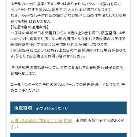
ホテルのベッド・食事・アメニティはありません。（クルーズ船内を除く）
ベッドを利用する場合は、原則的に大人代金が適用となります。
なお、ベッドなし子供代金の設定がない場合は当条件を満たしている場
合でも割引はありません。
【幼児代金の適用条件】
お子様の年齢が日本帰着日（※）に0歳以上2歳未満で、航空座席、ホテ
ルのベッド、食事を利用しない場合適用となります。2歳未満のお子様で
航空座席を使用する場合は子供旅行代金が適用となります。
（※）航空会社によっては旅行出発日の年齢が適用される場合がありま
す。詳しくは担当者までお問い合わせください。
現地連絡先の電話番号はご出発前にお渡しする最終旅行日程表にて
お知らせします。
コールセンターでご予約の場合はメールでの日程表送付となります。予
めご了承ください。
注意事項
必ずお読みください
お申し込み前のご案内とご注意[PDF]
お申込み前に必ずお読みくだ
さい!!