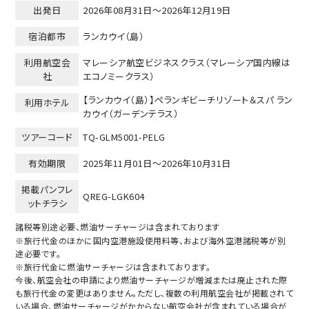
出発日
2026年08月31日～2026年12月19日
宿泊都市
ランカウイ（島）
利用航空会
マレーシア航空ビジネスクラス（マレーシア国内線は
社
エコノミークラス）
【ランカウイ（島）】ペランギビーチリゾート＆スパ ラン
利用ホテル
カウイ（ガーデンテラス）
ツアーコード
TQ-GLM5001-PELG
有効期限
2025年11月01日～
2026年10月31日
掲載パンフレ
QREG-LGK604
ットチラシ
諸税等別途必要、燃油サーチャージは含まれております
※旅行代金のほかに国内空港施設使用料等、および海外空港諸税等が別
途必要です。
※旅行代金に燃油サーチャージは含まれております。
今後、航空会社の申請により燃油サーチャージが増減または廃止された際
も旅行代金の変更はありません。ただし、複数の利用航空会社が掲載されて
いる場合、燃油サーチャージがかからない航空会社が含まれている場合が