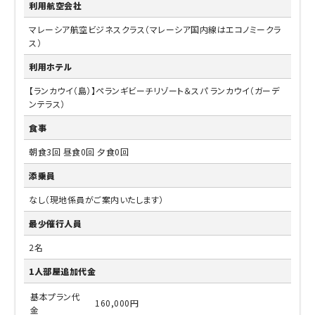
利用航空会社
マレーシア航空ビジネスクラス（マレーシア国内線はエコノミークラ
ス）
利用ホテル
【ランカウイ（島）】ペランギビーチリゾート＆スパ ランカウイ（ガーデ
ンテラス）
食事
朝食3回 昼食0回 夕食0回
添乗員
なし（現地係員がご案内いたします）
最少催行人員
2名
1人部屋追加代金
基本プラン代
160,000円
金