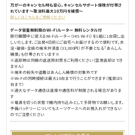
万が一のキャンセル時も安心。キャンセルサポート保険が付帯さ
れています～取消料最大10万円を補償～
詳しくはこちらをご参照ください
データ容量無制限のWi-Fiルーター 無料レンタル付
旅行期間中に使えるWi-Fiルーター（HIS Wi-Fi）を1組に1台貸し出
しいたします。ご出発4日前にご自宅へお届けするので便利です。水
没・破損・全損の端末弁済金（33,000円）が不要となる「あんしん
補償」も付帯されています※
※返却時は同梱の返送用封筒をご利用ください（空港返却はでき
ません）
※端末の紛失や盗難はあんしん補償の対象外です
※Wi-Fiの同時接続は最大10台まで行うことができます（推奨は5
台まで）
※過大なデータ通信は速度や通信料が制限される場合がありま
す
※電源を切った状態で機内持ち込みとして手荷物でお願いします。
予備バッテリーについてもスーツケースへのお預入れができない
のでご注意ください