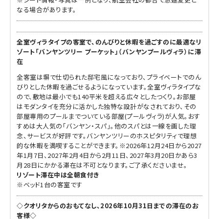
なる場合があります。
全室ヴィラタイプの客室で、のんびりと休暇を過ごすのに最適なリ
ゾート「バンヤンツリー プーケット」（バンヤンプールヴィラ）に滞
在
全客室は塀で仕切られた邸宅風になっており、プライベートでのん
びりとした休暇を過ごせるようになっています。全室ヴィラタイプな
ので、敷地は最小でも140平米を超える広々としたつくり。お部屋
はモダンタイを充分に活かした独特な設計がなされており、その
部屋専用のプールまでついている部屋(プールヴィラ)が人気。おす
すめは大人気の｢バンヤン・スパ｣。他のスパとは一線を画した理
念、サービスが好評です。バンヤンツリーのホスピタリティで理想
的な休暇を満喫することができます。※2026年12月24日から2027
年1月7日、2027年2月4日から2月11日、2027年3月20日かあら3
月28日にかかる滞在は不可となります。ご了承くださいませ。
リゾート滞在中は全朝食付き
※ベッド1台の客室です
◇クオリタからのおもてなし、2026年10月31日までの滞在のお
客様◇