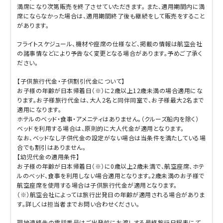
満席になり次第販売を終了させていただきます。 また、適用期間内に満
席にならなかった場合は、適用期間終了後も継続をして販売をすること
があります。
フライトスケジュール、機材や座席の仕様など、掲載の情報は航空会社
の諸事情などにより予告なく変更となる場合があります。予めご了承く
ださい。
【子供旅行代金・子供割引代金について】
お子様の年齢が日本帰着日（※）に2歳以上12歳未満の場合適用にな
ります。お子様旅行代金は、大人2名と同伴同室で、お子様最大2名まで
適用になります。
ホテルのベッド・食事・アメニティはありません。（クルーズ船内を除く）
ベッドを利用する場合は、原則的に大人代金が適用となります。
なお、ベッドなし子供代金の設定がない場合は当条件を満たしている場
合でも割引はありません。
【幼児代金の適用条件】
お子様の年齢が日本帰着日（※）に0歳以上2歳未満で、航空座席、ホテ
ルのベッド、食事を利用しない場合適用となります。2歳未満のお子様で
航空座席を使用する場合は子供旅行代金が適用となります。
（※）航空会社によっては旅行出発日の年齢が適用される場合がありま
す。詳しくは担当者までお問い合わせください。
現地連絡先の電話番号はご出発前にお渡しする最終旅行日程表にて