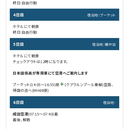
終日:自由行動
4日目
宿泊地：プーケット
ホテルにて朝食
終日:自由行動
5日目
宿泊地：機中泊
ホテルにて朝食
チェックアウトは12時になります。
日本語係員が専用車にて空港へご案内します
プーケット(14:05～16:55)発
(クアラルンプール乗継)空路、
帰国の途へ(MH88便)
6日目
宿泊地：
成田空港
(07:15～07:40)着
着後、解散