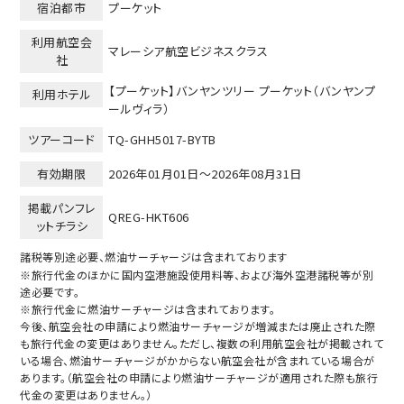
宿泊都市
プーケット
利用航空会
マレーシア航空ビジネスクラス
社
【プーケット】バンヤンツリー プーケット（バンヤンプ
利用ホテル
ールヴィラ）
ツアーコード
TQ-GHH5017-BYTB
有効期限
2026年01月01日～
2026年08月31日
掲載パンフレ
QREG-HKT606
ットチラシ
諸税等別途必要、燃油サーチャージは含まれております
※旅行代金のほかに国内空港施設使用料等、および海外空港諸税等が別
途必要です。
※旅行代金に燃油サーチャージは含まれております。
今後、航空会社の申請により燃油サーチャージが増減または廃止された際
も旅行代金の変更はありません。ただし、複数の利用航空会社が掲載されて
いる場合、燃油サーチャージがかからない航空会社が含まれている場合が
あります。（航空会社の申請により燃油サーチャージが適用された際も旅行
代金の変更はありません。）