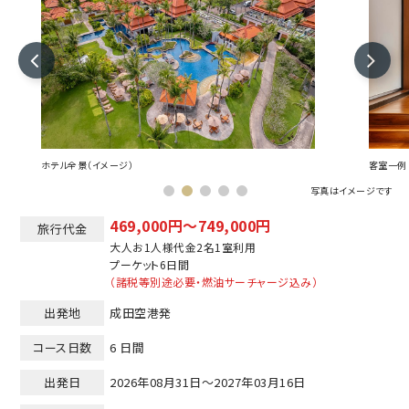
ホテル全景（イメージ）
客室一例
写真はイメージです
469,000円～749,000円
旅行代金
大人お1人様代金2名1室利用
プーケット
6日間
（諸税等別途必要・燃油サーチャージ込み）
出発地
成田空港発
コース日数
6 日間
出発日
2026年08月31日～2027年03月16日