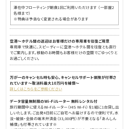
滞在中フローティング朝食1回ご利用いただけます （一部屋2
名様まで）
※特典は予告なく変更される場合があります
空港～ホテル間の送迎はお客様だけの専用車を往復ご用意
専用車で快適に、スピーディーに空港～ホテル間を往復とも直行
でご案内します。移動のお時間もお客様だけの空間でごゆっくりと
お過ごしください。
万が一のキャンセル時も安心。キャンセルサポート保険が付帯さ
れています～取消料最大10万円を補償～
詳しくはこちらをご参照ください
データ容量無制限のWi-Fiルーター 無料レンタル付
旅行期間中に使えるWi-Fiルーター（HIS Wi-Fi）を1組に1台貸し出
しいたします。ご出発4日前にご自宅へお届けするので便利です。水
没・破損・全損の端末弁済金（33,000円）が不要となる「あんしん
補償」も付帯されています※