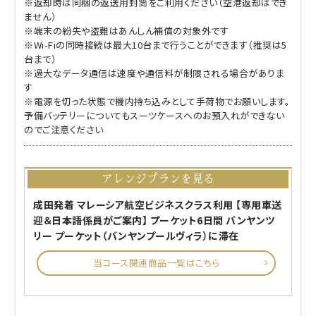
※返却時は同梱の返送用封筒をご利用ください（空港返却はでき
ません）
※端末の紛失や盗難はあんしん補償の対象外です
※Wi-Fiの同時接続は最大10台まで行うことができます（推奨は5
台まで）
※過大なデータ通信は速度や通信料が制限される場合がありま
す
※電源を切った状態で機内持ち込みとして手荷物でお願いします。
予備バッテリーについてもスーツケースへのお預入れができない
のでご注意ください
アレンジプランを見る
成田発着 マレーシア航空ビジネスクラス利用 【専用車送
迎＆日本語係員がご案内】 プーケット6日間 バンヤンツ
リー プーケット（バンヤンプールヴィラ）に滞在
当コース関連商品一覧はこちら