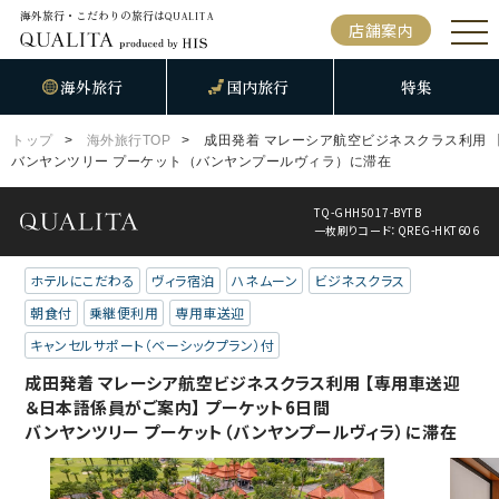
海外旅行・こだわりの旅行は
QUALITA
店舗案内
海外旅行
国内旅行
特集
トップ
海外旅行TOP
成田発着 マレーシア航空ビジネスクラス利用 
バンヤンツリー プーケット（バンヤンプールヴィラ）に滞在
TQ-GHH5017-BYTB
一枚刷りコード：QREG-HKT606
ホテルにこだわる
ヴィラ宿泊
ハネムーン
ビジネスクラス
朝食付
乗継便利用
専用車送迎
キャンセルサポート（ベーシックプラン）付
成田発着 マレーシア航空ビジネスクラス利用 【専用車送迎
＆日本語係員がご案内】 プーケット6日間
バンヤンツリー プーケット（バンヤンプールヴィラ）に滞在