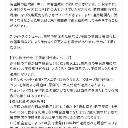
航空機の座席数、ホテルの客室数には限りがございます。 ご予約はお1
人様(1グループ)につき1件のみとさせていただきます。 適用期間内でも
満席になり次第販売を終了させていただきます。 また、適用期間内に満
席にならなかった場合は、適用期間終了後も継続をして販売をすること
があります。
フライトスケジュール、機材や座席の仕様など、掲載の情報は航空会社
の諸事情などにより予告なく変更となる場合があります。予めご了承く
ださい。
【子供旅行代金・子供割引代金について】
お子様の年齢が日本帰着日（※）に2歳以上12歳未満の場合適用にな
ります。お子様旅行代金は、大人2名と同伴同室で、お子様最大2名まで
適用になります。
ホテルのベッド・食事・アメニティはありません。（クルーズ船内を除く）
ベッドを利用する場合は、原則的に大人代金が適用となります。
なお、ベッドなし子供代金の設定がない場合は当条件を満たしている場
合でも割引はありません。
【幼児代金の適用条件】
お子様の年齢が日本帰着日（※）に0歳以上2歳未満で、航空座席、ホテ
ルのベッド、食事を利用しない場合適用となります。2歳未満のお子様で
航空座席を使用する場合は子供旅行代金が適用となります。
（※）航空会社によっては旅行出発日の年齢が適用される場合がありま