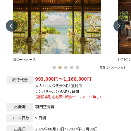
ロビー（イメージ）
レストラ
写真はイメージです
993,000円～1,168,000円
旅行代金
大人お1人様代金2名1室利用
デンパサール（バリ島）
5日間
（諸税等別途必要・燃油サーチャージ無し）
出発地
羽田空港発
コース日数
5 日間
出発日
2026年08月30日～2027年03月28日