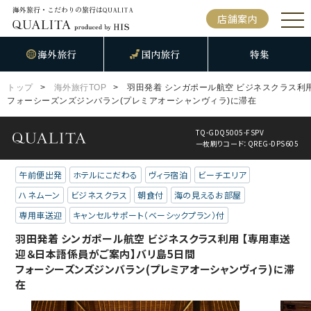
海外旅行・こだわりの旅行は
QUALITA
店舗案内
海外旅行
国内旅行
特集
トップ
海外旅行TOP
羽田発着 シンガポール航空 ビジネスクラス利
フォーシーズンズジンバラン(プレミアオーシャンヴィラ)に滞在
TQ-GDQ5005-FSPV
一枚刷りコード：QREG-DPS605
午前便出発
ホテルにこだわる
ヴィラ宿泊
ビーチエリア
ハネムーン
ビジネスクラス
朝食付
海の見えるお部屋
専用車送迎
キャンセルサポート（ベーシックプラン）付
羽田発着 シンガポール航空 ビジネスクラス利用 【専用車送
迎＆日本語係員がご案内】バリ島5日間
フォーシーズンズジンバラン(プレミアオーシャンヴィラ)に滞
在