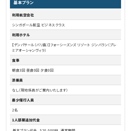
基本プラン
利用航空会社
シンガポール航空 ビジネスクラス
利用ホテル
【デンパサール（バリ島）】フォーシーズンズ リゾート ジンバラン（プレ
ミアオーシャンヴィラ）
食事
朝食3回 昼食0回 夕食0回
添乗員
なし（現地係員がご案内いたします）
最少催行人員
2名
1人部屋追加代金
基本プラン代金
520,000円
通常期間