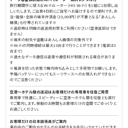
旅行期間中に使えるWi-Fiルーター（HIS Wi-Fi）を1組に1台貸し出
しいたします。ご出発4日前にご自宅へお届けするので便利です。水
没・破損・全損の端末弁済金（33,000円）が不要となる「あんしん
補償」も付帯されています※
※返却時は同梱の返送用封筒をご利用ください（空港返却はでき
ません）
※端末の紛失や盗難はあんしん補償の対象外です
※Wi-Fiの同時接続は最大10台まで行うことができます（推奨は5
台まで）
※過大なデータ通信は速度や通信料が制限される場合がありま
す
※電源を切った状態で機内持ち込みとして手荷物でお願いします。
予備バッテリーについてもスーツケースへのお預入れができない
のでご注意ください
空港～ホテル間の送迎はお客様だけの専用車を往復ご用意
専用車で快適に、スピーディーに空港～ホテル間を往復とも直行
でご案内します。移動のお時間もお客様だけの空間でごゆっくりと
お過ごしください。
お客様だけの日本語係員がご案内
滞在中のご案内やホテルのお手続きをお手伝いさせていただきま