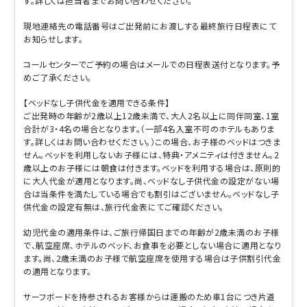
す。詳しくは担当者までお問い合わせください。
現地連絡先の電話番号はご出発前にお渡しする最終旅行日程表にて
お知らせします。
コールセンターでご予約の場合はメールでの日程表送付となります。予
めご了承ください。
【ベッドなし子供代金を適用できる条件】
ご出発時の年齢が2歳以上12歳未満で、大人2名以上に同伴同室、1室
合計が3・4名の場合となります。（一部4名入室不可のホテルもありま
す。詳しくはお問い合わせください。）この場合、お子様のベッドはつきま
せん。ベッドを利用しないお子様には、特典・アメニティは付きません。2
歳以上のお子様には朝食は付きます。ベッドを利用する場合は、原則的
に大人代金が適用となります。尚、ベッドなし子供代金の設定がない場
合は当条件を満たしている場合でも割引はございません。ベッドなし子
供代金の設定有無は、旅行代金表にてご確認ください。
幼児代金の適用条件は、ご旅行帰国日までの年齢が2歳未満のお子様
で、航空座席、ホテルのベッド、お食事を必要としない場合に適用となり
ます。尚、2歳未満のお子様で航空座席を使用する場合は子供割引代金
の適用となります。
サーフボードを持参されるお客様からは運搬のため車1台につき片道