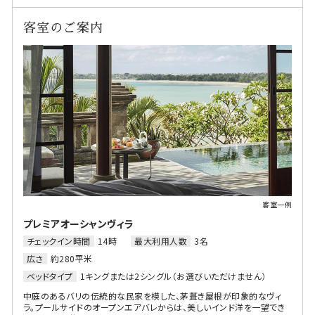
客室のご案内
客室一例
プレミアオーシャンヴィラ
チェックイン時間
14時
最大利用人数
3名
広さ
約280平米
ベッドタイプ
1キングまたは2シングル（お選びいただけません）
中庭のあるバリの伝統的な民家を模した、茅葺き屋根が印象的なヴィ
ラ。プールサイドのオープンエアバレからは、美しいインド洋を一望でき