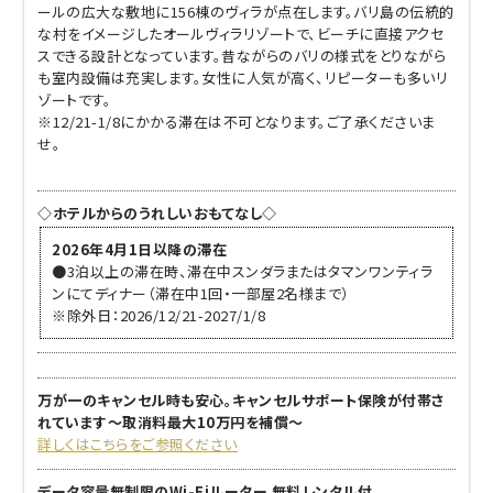
ールの広大な敷地に156棟のヴィラが点在します。バリ島の伝統的
な村をイメージしたオールヴィラリゾートで、ビーチに直接アクセ
スできる設計となっています。昔ながらのバリの様式をとりながら
も室内設備は充実します。女性に人気が高く、リピーターも多いリ
ゾートです。
※12/21-1/8にかかる滞在は不可となります。ご了承くださいま
せ。
◇ホテルからのうれしいおもてなし◇
2026年4月1日以降の滞在
●3泊以上の滞在時、滞在中スンダラまたはタマンワンティラ
ンにてディナー（滞在中1回・一部屋2名様まで）
※除外日：2026/12/21-2027/1/8
万が一のキャンセル時も安心。キャンセルサポート保険が付帯さ
れています～取消料最大10万円を補償～
詳しくはこちらをご参照ください
データ容量無制限のWi-Fiルーター 無料レンタル付