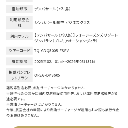
宿泊都市
デンパサール（バリ島）
利用航空会
シンガポール航空 ビジネスクラス
社
【デンパサール（バリ島）】フォーシーズンズ リゾート
利用ホテル
ジンバラン（プレミアオーシャンヴィラ）
ツアーコード
TQ-GDQ5005-FSPV
有効期限
2025年02月01日～
2026年08月31日
掲載パンフレ
QREG-DPS605
ットチラシ
諸税等別途必要、燃油サーチャージはかかりません
※旅行代金のほかに国内空港施設使用料等、および海外空港諸税等が別
途必要です。
※燃油サーチャージはかかりません。
今後、航空会社の申請により燃油サーチャージが適用された際も旅行代金
の変更はありません。