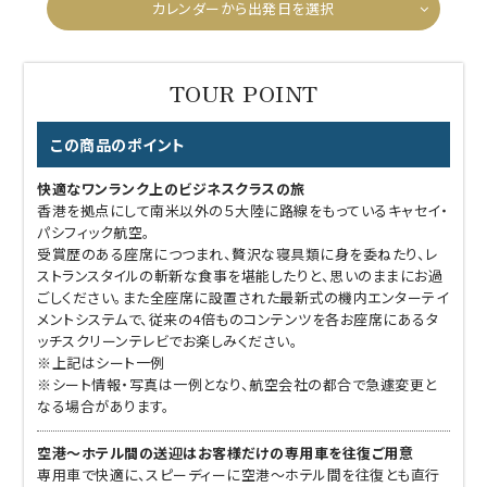
カレンダーから出発日を選択
この商品のポイント
快適なワンランク上のビジネスクラスの旅
香港を拠点にして南米以外の５大陸に路線をもっているキャセイ・
パシフィック航空。
受賞歴のある座席につつまれ、贅沢な寝具類に身を委ねたり、レ
ストランスタイルの斬新な食事を堪能したりと、思いのままにお過
ごしください。また全座席に設置された最新式の機内エンターテイ
メントシステムで、従来の4倍ものコンテンツを各お座席にあるタ
ッチスクリーンテレビでお楽しみください。
※上記はシート一例
※シート情報・写真は一例となり、航空会社の都合で急遽変更と
なる場合があります。
空港～ホテル間の送迎はお客様だけの専用車を往復ご用意
専用車で快適に、スピーディーに空港～ホテル間を往復とも直行