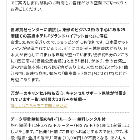
でご案内します。移動のお時間もお客様だけの空間でごゆっくりと
お過ごしください。
世界貿易センターに隣接し、東部のビジネス街の中心にある25
階建ての高級ホテル『グランドハイアット台北』に滞在
台北101も大変近いので、ショッピングにも便利です。日本語ホット
ラインが完備されているうえ、近くには新光三越信義店があり、日
本人が安心して泊まれる環境が整っています。徒歩約８分のところ
に「四四南村（信義公民会館）」と言う「眷村」があり、昔の台湾生
活の雰囲気を感じれる観光地があります。人気な観光スポット：臨
江夜市、永康街商圏、有名な「鼎泰豐」小籠包(台北101店)などが
周辺にあります。
万が一のキャンセル時も安心。キャンセルサポート保険が付帯さ
れています～取消料最大10万円を補償～
詳しくはこちらをご参照ください
データ容量無制限のWi-Fiルーター 無料レンタル付
旅行期間中に使えるWi-Fiルーター（HIS Wi-Fi）を1組に1台貸し出
しいたします。ご出発4日前にご自宅へお届けするので便利です。水
没・破損・全損の端末弁済金（33,000円）が不要となる「あんしん