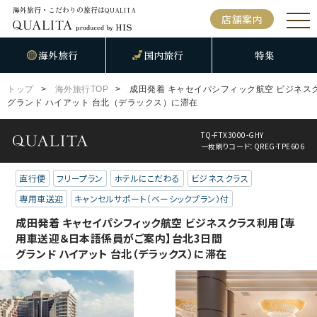
海外旅行・こだわりの旅行は
QUALITA
店舗案内
海外旅行
国内旅行
特集
トップ
海外旅行TOP
成田発着 キャセイパシフィック航空 ビジネス
グランド ハイアット 台北（デラックス）に滞在
TQ-FTX3000-GHY
一枚刷りコード：QREG-TPE606
直行便
フリープラン
ホテルにこだわる
ビジネスクラス
専用車送迎
キャンセルサポート（ベーシックプラン）付
成田発着 キャセイパシフィック航空 ビジネスクラス利用【専
用車送迎＆日本語係員がご案内】台北3日間
グランド ハイアット 台北（デラックス）に滞在