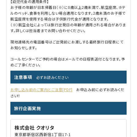
【幼児代金の適用条件】
お子様の年齢が日本帰着日（※）に0歳以上2歳未満で、航空座席、ホテ
ルのベッド、食事を利用しない場合適用となります。2歳未満のお子様で
航空座席を使用する場合は子供旅行代金が適用となります。
（※）航空会社によっては旅行出発日の年齢が適用される場合がありま
す。詳しくは担当者までお問い合わせください。
現地連絡先の電話番号はご出発前にお渡しする最終旅行日程表にて
お知らせします。
コールセンターでご予約の場合はメールでの日程表送付となります。予
めご了承ください。
注意事項
必ずお読みください
お申し込み前のご案内とご注意[PDF]
お申込み前に必ずお読みくだ
さい!!
旅行企画実施
株式会社 クオリタ
東京都新宿区西新宿1丁目17-1