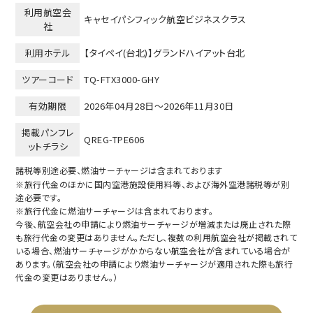
利用航空会
キャセイパシフィック航空ビジネスクラス
社
利用ホテル
【タイペイ(台北)】グランドハイアット台北
ツアーコード
TQ-FTX3000-GHY
有効期限
2026年04月28日～
2026年11月30日
掲載パンフレ
QREG-TPE606
ットチラシ
諸税等別途必要、燃油サーチャージは含まれております
※旅行代金のほかに国内空港施設使用料等、および海外空港諸税等が別
途必要です。
※旅行代金に燃油サーチャージは含まれております。
今後、航空会社の申請により燃油サーチャージが増減または廃止された際
も旅行代金の変更はありません。ただし、複数の利用航空会社が掲載されて
いる場合、燃油サーチャージがかからない航空会社が含まれている場合が
あります。（航空会社の申請により燃油サーチャージが適用された際も旅行
代金の変更はありません。）