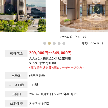
ホテルロビー（イメージ）
客室一例
写真はイメージです
209,000円～349,000円
旅行代金
大人お1人様代金2・3名1室利用
タイペイ(台北)
3日間
（諸税等別途必要・燃油サーチャージ込み）
出発地
成田空港発
コース日数
3 日間
出発日
2026年08月31日～2027年03月29日
宿泊都市
タイペイ(台北)