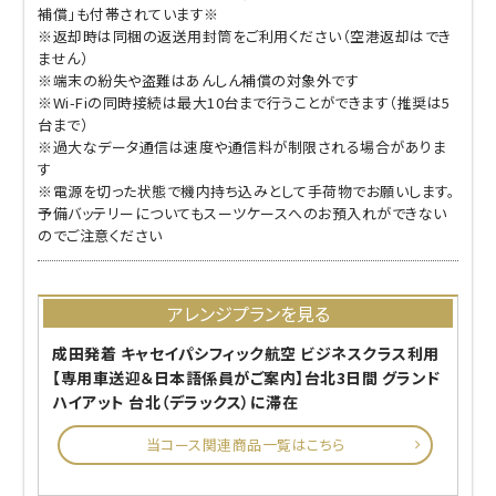
補償」も付帯されています※
※返却時は同梱の返送用封筒をご利用ください（空港返却はでき
ません）
※端末の紛失や盗難はあんしん補償の対象外です
※Wi-Fiの同時接続は最大10台まで行うことができます（推奨は5
台まで）
※過大なデータ通信は速度や通信料が制限される場合がありま
す
※電源を切った状態で機内持ち込みとして手荷物でお願いします。
予備バッテリーについてもスーツケースへのお預入れができない
のでご注意ください
アレンジプランを見る
成田発着 キャセイパシフィック航空 ビジネスクラス利用
【専用車送迎＆日本語係員がご案内】台北3日間 グランド
ハイアット 台北（デラックス）に滞在
当コース関連商品一覧はこちら