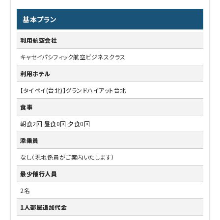
基本プラン
利用航空会社
キャセイパシフィック航空ビジネスクラス
利用ホテル
【タイペイ(台北)】グランドハイアット台北
食事
朝食2回 昼食0回 夕食0回
添乗員
なし（現地係員がご案内いたします）
最少催行人員
2名
1人部屋追加代金