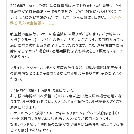
2026年7月現在、台湾には危険情報は出ておりませんが、最新スポット
情報や安全対策基礎データ等を参照の上、安全対策に心がけてくださ
い。詳しくは外務省海外安全ホームページをご確認ください。
＞＞外
務省 海外安全情報はこちら
航空機の座席数、ホテルの客室数には限りがございます。 ご予約はお1
人様(1グループ)につき1件のみとさせていただきます。 適用期間内でも
満席になり次第販売を終了させていただきます。 また、適用期間内に満
席にならなかった場合は、適用期間終了後も継続をして販売をすること
があります。
フライトスケジュール、機材や座席の仕様など、掲載の情報は航空会社
の諸事情などにより予告なく変更となる場合があります。予めご了承く
ださい。
【子供旅行代金・子供割引代金について】
お子様の年齢が日本帰着日（※）に2歳以上12歳未満の場合適用にな
ります。お子様旅行代金は、大人2名と同伴同室で、お子様最大2名まで
適用になります。
ホテルのベッド・食事・アメニティはありません。（クルーズ船内を除く）
ベッドを利用する場合は、原則的に大人代金が適用となります。
なお、ベッドなし子供代金の設定がない場合は当条件を満たしている場
合でも割引はありません。