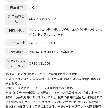
宿泊都市
ソウル
利用航空会
ANAビジネスクラス
社
【ソウル】ロッテ ホテル ソウル（エグゼクティブタワー/
利用ホテル
グランドデラックスルーム）
ツアーコード
TQ-FSH3017-LOTG
有効期限
2026年06月18日～
2026年09月30日
掲載パンフレ
QREG-SEL606
ットチラシ
諸税等別途必要、燃油サーチャージは含まれております
※旅行代金のほかに国内空港施設使用料等、および海外空港諸税等が別
途必要です。
※旅行代金に燃油サーチャージは含まれております。
今後、航空会社の申請により燃油サーチャージが増減または廃止された際
も旅行代金の変更はありません。ただし、複数の利用航空会社が掲載されて
いる場合、燃油サーチャージがかからない航空会社が含まれている場合が
あります。（航空会社の申請により燃油サーチャージが適用された際も旅行