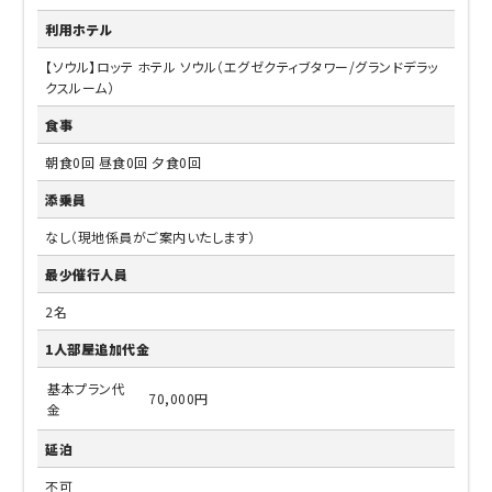
利用ホテル
【ソウル】ロッテ ホテル ソウル（エグゼクティブタワー/グランドデラッ
クスルーム）
食事
朝食0回 昼食0回 夕食0回
添乗員
なし（現地係員がご案内いたします）
最少催行人員
2名
1人部屋追加代金
基本プラン代
70,000円
金
延泊
不可