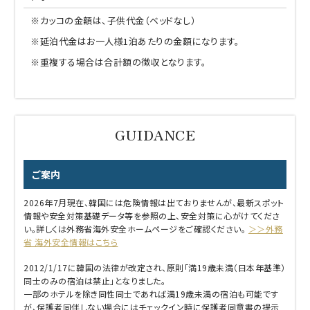
※カッコの金額は、子供代金（ベッドなし）
※延泊代金はお一人様1泊あたりの金額になります。
※重複する場合は合計額の徴収となります。
ご案内
2026年7月現在、韓国には危険情報は出ておりませんが、最新スポット
情報や安全対策基礎データ等を参照の上、安全対策に心がけてくださ
い。詳しくは外務省海外安全ホームページをご確認ください。
＞＞外務
省 海外安全情報はこちら
2012/1/17に韓国の法律が改定され、原則「満19歳未満（日本年基準）
同士のみの宿泊は禁止」となりました。
一部のホテルを除き同性同士であれば満19歳未満の宿泊も可能です
が、保護者同伴しない場合にはチェックイン時に保護者同意書の提示