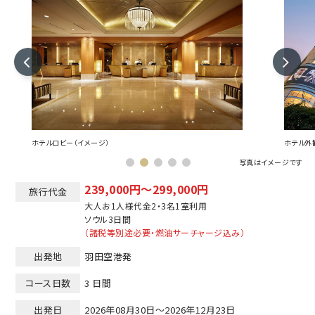
ホテルロビー（イメージ）
ホテル外
写真はイメージです
239,000円～299,000円
旅行代金
大人お1人様代金2・3名1室利用
ソウル
3日間
（諸税等別途必要・燃油サーチャージ込み）
出発地
羽田空港発
コース日数
3 日間
出発日
2026年08月30日～2026年12月23日