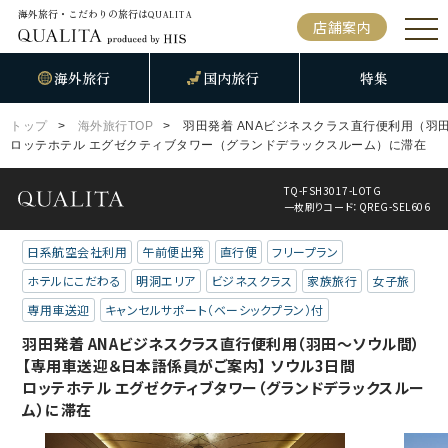
海外旅行・こだわりの旅行は
QUALITA
店舗案内
海外旅行
国内旅行
特集
トップ
海外旅行TOP
羽田発着 ANAビジネスクラス直行便利用（羽
ロッテホテル エグゼクティブタワー（グランドデラックスルーム）に滞在
TQ-FSH3017-LOTG
一枚刷りコード：QREG-SEL606
日系航空会社利用
午前便出発
直行便
フリープラン
ホテルにこだわる
明洞エリア
ビジネスクラス
家族旅行
女子旅
専用車送迎
キャンセルサポート（ベーシックプラン）付
羽田発着 ANAビジネスクラス直行便利用（羽田～ソウル間）
【専用車送迎＆日本語係員がご案内】 ソウル3日間
ロッテホテル エグゼクティブタワー（グランドデラックスルー
ム）に滞在