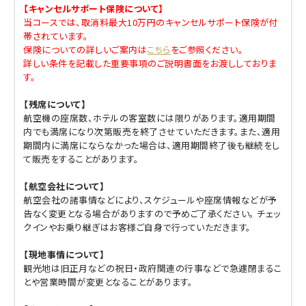
【キャンセルサポート保険について】
当コースでは、取消料最大10万円のキャンセルサポート保険が付
帯されています。
保険についての詳しいご案内は
こちら
をご参照ください。
詳しい条件を記載した重要事項のご説明書面をお渡ししておりま
す。
【残席について】
航空機の座席数、ホテルの客室数には限りがあります。適用期間
内でも満席になり次第販売を終了させていただきます。また、適用
期間内に満席にならなかった場合は、適用期間終了後も継続をし
て販売をすることがあります。
【航空会社について】
航空会社の諸事情などにより、スケジュールや座席情報などが予
告なく変更となる場合がありますので予めご了承ください。 チェッ
クインやお乗り継ぎはお客様ご自身で行っていただきます。
【現地事情について】
観光地は旧正月などの祝日・政府関連の行事などで急遽閉まるこ
とや営業時間が変更となることがあります。