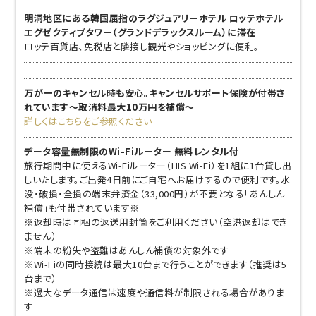
明洞地区にある韓国屈指のラグジュアリーホテル ロッテホテル
エグゼクティブタワー（グランドデラックスルーム）に滞在
ロッテ百貨店、免税店と隣接し観光やショッピングに便利。
万が一のキャンセル時も安心。キャンセルサポート保険が付帯さ
れています～取消料最大10万円を補償～
詳しくはこちらをご参照ください
データ容量無制限のWi-Fiルーター 無料レンタル付
旅行期間中に使えるWi-Fiルーター（HIS Wi-Fi）を1組に1台貸し出
しいたします。ご出発4日前にご自宅へお届けするので便利です。水
没・破損・全損の端末弁済金（33,000円）が不要となる「あんしん
補償」も付帯されています※
※返却時は同梱の返送用封筒をご利用ください（空港返却はでき
ません）
※端末の紛失や盗難はあんしん補償の対象外です
※Wi-Fiの同時接続は最大10台まで行うことができます（推奨は5
台まで）
※過大なデータ通信は速度や通信料が制限される場合がありま
す