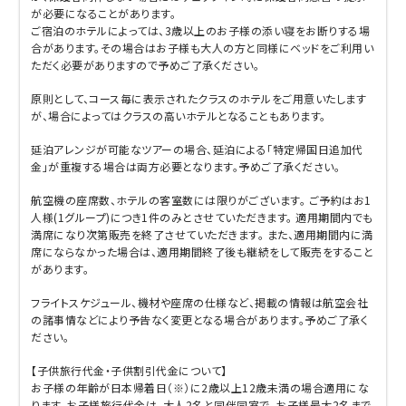
が必要になることがあります。
ご宿泊のホテルによっては、3歳以上のお子様の添い寝をお断りする場
合があります。その場合はお子様も大人の方と同様にベッドをご利用い
ただく必要がありますので予めご了承ください。
原則として、コース毎に表示されたクラスのホテルをご用意いたします
が、場合によってはクラスの高いホテルとなることもあります。
延泊アレンジが可能なツアーの場合、延泊による「特定帰国日追加代
金」が重複する場合は両方必要となります。予めご了承ください。
航空機の座席数、ホテルの客室数には限りがございます。 ご予約はお1
人様(1グループ)につき1件のみとさせていただきます。 適用期間内でも
満席になり次第販売を終了させていただきます。 また、適用期間内に満
席にならなかった場合は、適用期間終了後も継続をして販売をすること
があります。
フライトスケジュール、機材や座席の仕様など、掲載の情報は航空会社
の諸事情などにより予告なく変更となる場合があります。予めご了承く
ださい。
【子供旅行代金・子供割引代金について】
お子様の年齢が日本帰着日（※）に2歳以上12歳未満の場合適用にな
ります。お子様旅行代金は、大人2名と同伴同室で、お子様最大2名まで