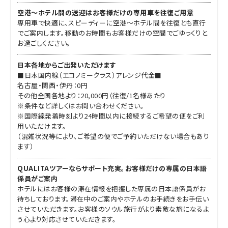
空港～ホテル間の送迎はお客様だけの専用車を往復ご用意
専用車で快適に、スピーディーに空港～ホテル間を往復とも直行
でご案内します。移動のお時間もお客様だけの空間でごゆっくりと
お過ごしください。
日本各地からご出発いただけます
■日本国内線（エコノミークラス）アレンジ代金■
名古屋・関西・伊丹：0円
その他全国各地より：20,000円（往復/1名様あたり
※条件など詳しくはお問い合わせください。
※国際線発着時刻より24時間以内に接続するご希望の便をご利
用いただけます。
（混雑状況等により、ご希望の便でご予約いただけない場合もあり
ます）
QUALITAツアーならサポート充実。お客様だけの専属の日本語
係員がご案内
ホテルにはお客様の滞在情報を把握した専属の日本語係員がお
待ちしております。滞在中のご案内やホテルのお手続きをお手伝い
させていただきます。お客様のソウル旅行がより素敵な旅になるよ
う心より対応させていただきます。