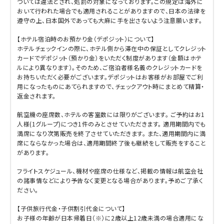
ついては違法とされ、処罰の対象になっております。
この規定は海外に
おいて行われた場合でも適用されることがありますので、日本の法律を
遵守の上、日本国外であっても大麻に手を出さないよう注意願います。
【ホテル宿泊時のお預かり金（デポジット）について】
ホテルチェックインの際に、ホテル側から滞在中の保証としてクレジット
カードでデポジット（預かり金）をいただく制度があります（金額はホテ
ルにより異なります）。そのため、ご宿泊者様名義のクレジットカードを
お持ちいただく必要がございます。デポジットはお客様がお部屋でご利
用になったものにあてられますので、チェックアウト時にまとめて精算・
返金されます。
航空機の座席数、ホテルの客室数には限りがございます。 ご予約はお1
人様(1グループ)につき1件のみとさせていただきます。 適用期間内でも
満席になり次第販売を終了させていただきます。 また、適用期間内に満
席にならなかった場合は、適用期間終了後も継続をして販売をすること
があります。
フライトスケジュール、機材や座席の仕様など、掲載の情報は航空会社
の諸事情などにより予告なく変更となる場合があります。予めご了承く
ださい。
【子供旅行代金・子供割引代金について】
お子様の年齢が日本帰着日（※）に2歳以上12歳未満の場合適用にな