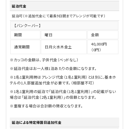
延泊代金
延泊可（※追加代金にて最長9日間までアレンジが可能です）
【バンクーバー】
期間
曜日
金額
40,000円
通常期間
日月火水木金土
（0円）
※カッコの金額は、子供代金（ベッドなし）
※延泊代金はお一人様1泊あたりの金額になります。
※1名1室利用時はアレンジ代金（1名1室利用）とは別に、基本ホ
テルの1人部屋追加代金が必要です。（相部屋不可）
※1名1室利用の延泊で「延泊代金（1名1室利用）」の記載がない
場合は「延泊代金（2名1室利用）」の倍額となります。
※重複する場合は合計額の徴収となります。
延泊による特定帰国日追加代金