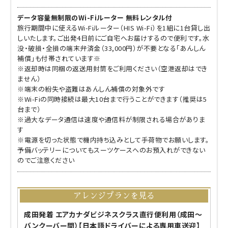
データ容量無制限のWi-Fiルーター 無料レンタル付
旅行期間中に使えるWi-Fiルーター（HIS Wi-Fi）を1組に1台貸し出
しいたします。ご出発4日前にご自宅へお届けするので便利です。水
没・破損・全損の端末弁済金（33,000円）が不要となる「あんしん
補償」も付帯されています※
※返却時は同梱の返送用封筒をご利用ください（空港返却はでき
ません）
※端末の紛失や盗難はあんしん補償の対象外です
※Wi-Fiの同時接続は最大10台まで行うことができます（推奨は5
台まで）
※過大なデータ通信は速度や通信料が制限される場合がありま
す
※電源を切った状態で機内持ち込みとして手荷物でお願いします。
予備バッテリーについてもスーツケースへのお預入れができない
のでご注意ください
アレンジプランを見る
成田発着 エアカナダビジネスクラス直行便利用（成田～
バンクーバー間）【日本語ドライバーによる専用車送迎】