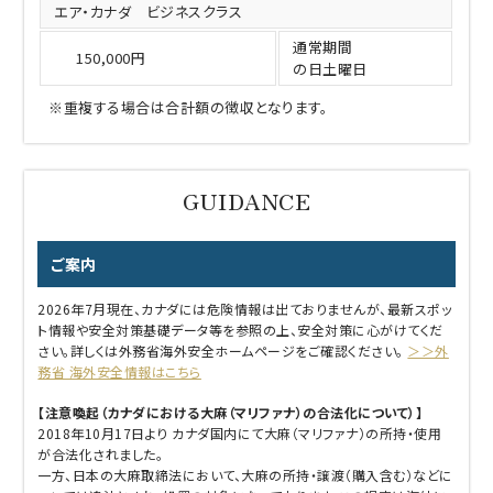
エア・カナダ ビジネスクラス
通常期間
150,000円
の日土曜日
※重複する場合は合計額の徴収となります。
ご案内
2026年7月現在、カナダには危険情報は出ておりませんが、最新スポッ
ト情報や安全対策基礎データ等を参照の上、安全対策に心がけてくだ
さい。詳しくは外務省海外安全ホームページをご確認ください。
＞＞外
務省 海外安全情報はこちら
【注意喚起（カナダにおける大麻（マリファナ）の合法化について）】
2018年10月17日より カナダ国内にて大麻（マリファナ）の所持・使用
が合法化されました。
一方、日本の大麻取締法において、大麻の所持・譲渡（購入含む）などに