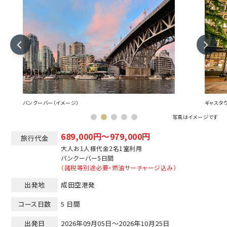
バンクーバー（イメージ）
ギャスタ
写真はイメージです
689,000円～979,000円
旅行代金
大人お1人様代金2名1室利用
バンクーバー
5日間
（諸税等別途必要・燃油サーチャージ込み）
出発地
成田空港発
コース日数
5 日間
出発日
2026年09月05日～2026年10月25日