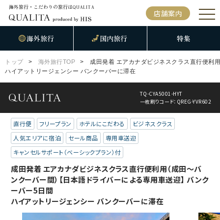
海外旅行・こだわりの旅行は
QUALITA
店舗案内
海外旅行
国内旅行
特集
トップ
海外旅行TOP
成田発着 エアカナダビジネスクラス直行便利
ハイアットリージェンシー バンクーバーに滞在
TQ-CYA5001-HYT
一枚刷りコード：QREG-YVR602
直行便
フリープラン
ホテルにこだわる
ビジネスクラス
人気エリアに宿泊
セール商品
専用車送迎
キャンセルサポート（ベーシックプラン）付
成田発着 エアカナダビジネスクラス直行便利用（成田～バ
ンクーバー間）【日本語ドライバーによる専用車送迎】 バンク
ーバー5日間
ハイアットリージェンシー バンクーバーに滞在