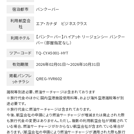
宿泊都市
バンクーバー
利用航空会
エア・カナダ ビジネスクラス
社
【バンクーバー】ハイアット リージェンシー バンクー
利用ホテル
バー（部屋指定なし）
ツアーコード
TQ-CYA5001-HYT
有効期限
2026年02月01日～
2026年10月31日
掲載パンフレ
QREG-YVR602
ットチラシ
諸税等別途必要、燃油サーチャージは含まれております
※旅行代金のほかに国内空港施設使用料等、および海外空港諸税等が別
途必要です。
※旅行代金に燃油サーチャージは含まれております。
今後、航空会社の申請により燃油サーチャージが増減または廃止された際
も旅行代金の変更はありません。ただし、複数の利用航空会社が掲載されて
いる場合、燃油サーチャージがかからない航空会社が含まれている場合が
あります。（航空会社の申請により燃油サーチャージが適用された際も旅行