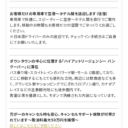
お客様だけの専用車で空港～ホテル間を送迎します（往復）
専用車で快適に、スピーディーに空港～ホテル間を直行でご案内
します。移動のお時間もお客様だけの空間でごゆっくりとお過ごし
ください。
※日本語ドライバーのみの送迎です。チェックイン手続きはご自身
にてお願いいたします。
ダウンタウンの中心に位置する『ハイアットリージェンシー バン
クーバー』に滞在
バス乗り場・スカイトレインのバラード駅・モールと隣接しており、
どこに移動するにもとても便利な立地。周辺には飲食店なども多
く、グランビル駅やショッピングでにぎわうロブソン通り、カナダプ
レイスなどの主要観光地にも徒歩圏内です。
客室は黒を基調とした、モダンで洗練された内装になっています。
万が一のキャンセル時も安心。キャンセルサポート保険が付帯さ
れています～取消料最大50万円を補償～
詳しくはこちらをご参照ください