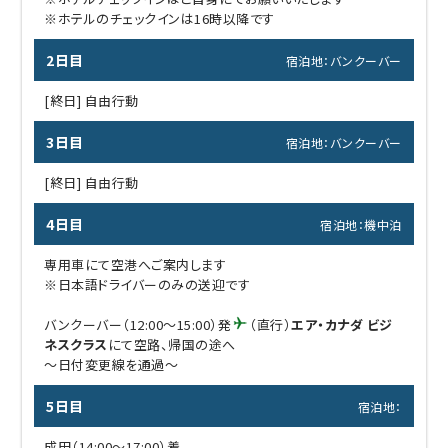
※ホテルのチェックインは16時以降です
2日目
宿泊地：バンクーバー
[終日] 自由行動
3日目
宿泊地：バンクーバー
[終日] 自由行動
4日目
宿泊地：機中泊
専用車にて空港へご案内します
※日本語ドライバーのみの送迎です
バンクーバー（12:00～15:00）発
（直行）
エア・カナダ ビジ
ネスクラス
にて空路、帰国の途へ
～日付変更線を通過～
5日目
宿泊地：
成田（14:00～17:00）着