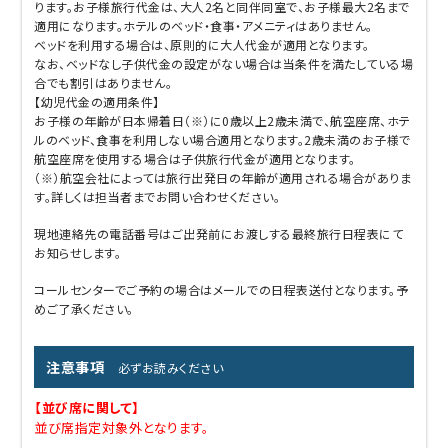
ります。お子様旅行代金は、大人2名と同伴同室で、お子様最大2名まで
適用になります。ホテルのベッド・食事・アメニティはありません。
ベッドを利用する場合は、原則的に大人代金が適用となります。
なお、ベッドなし子供代金の設定がない場合は当条件を満たしている場
合でも割引はありません。
【幼児代金の適用条件】
お子様の年齢が日本帰着日（※）に0歳以上2歳未満で、航空座席、ホテ
ルのベッド、食事を利用しない場合適用となります。2歳未満のお子様で
航空座席を使用する場合は子供旅行代金が適用となります。
（※）航空会社によっては旅行出発日の年齢が適用される場合がありま
す。詳しくは担当者までお問い合わせください。
現地連絡先の電話番号はご出発前にお渡しする最終旅行日程表にて
お知らせします。
コールセンターでご予約の場合はメールでの日程表送付となります。予
めご了承ください。
注意事項
必ずお読みください
【並び席に関して】
並び席指定対象外となります。