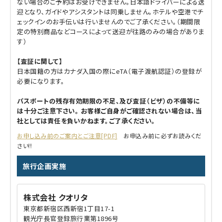
ない場合のご予約はお受けできません。日本語ドライバーによる送
迎となり、ガイドやアシスタントは同乗しません。ホテルや空港でチ
ェックインのお手伝いは行いませんのでご了承ください。（期間限
定の特別商品などコースによって送迎が往路のみの場合がありま
す）
【査証に関して】
日本国籍の方はカナダ入国の際にeTA（電子渡航認証）の登録が
必要になります。
パスポートの残存有効期限の不足、及び査証（ビザ）の不備等に
は十分ご注意下さい。 お客様ご自身がご確認されない場合は、当
社としては責任を負いかねます。ご了承ください。
お申し込み前のご案内とご注意[PDF]
お申込み前に必ずお読みくだ
さい!!
旅行企画実施
株式会社 クオリタ
東京都新宿区西新宿1丁目17-1
観光庁長官登録旅行業第1896号