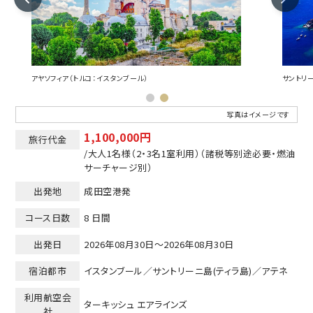
アヤソフィア（トルコ：イスタンブール）
サントリー
写真はイメージです
1,100,000円
旅行代金
/大人1名様
（2・3名1室利用）
（諸税等別途必要・燃油
サーチャージ別）
出発地
成田空港発
コース日数
8 日間
出発日
2026年08月30日～2026年08月30日
宿泊都市
イスタンブール／サントリーニ島(ティラ島)／アテネ
利用航空会
ターキッシュ エアラインズ
社