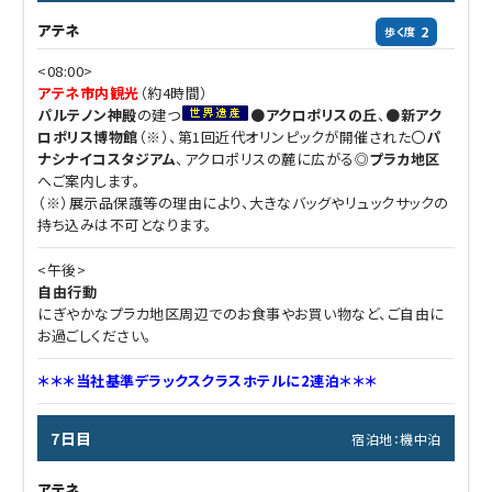
アテネ
2
歩く度
<08:00>
アテネ市内観光
（約4時間）
パルテノン神殿
の建つ
●
アクロポリスの丘
、●
新アク
ロポリス博物館
（※）、第1回近代オリンピックが開催された〇
パ
ナシナイコスタジアム
、アクロポリスの麓に広がる◎
プラカ地区
へご案内します。
（※）展示品保護等の理由により、大きなバッグやリュックサックの
持ち込みは不可となります。
<午後>
自由行動
にぎやかなプラカ地区周辺でのお食事やお買い物など、ご自由に
お過ごしください。
＊＊＊当社基準デラックスクラスホテルに2連泊＊＊＊
7日目
宿泊地：機中泊
アテネ