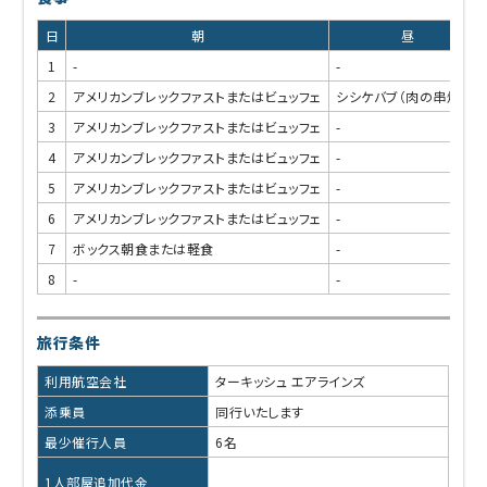
日
朝
昼
1
-
-
2
アメリカンブレックファストまたはビュッフェ
シシケバブ（肉の串焼き）
3
アメリカンブレックファストまたはビュッフェ
-
4
アメリカンブレックファストまたはビュッフェ
-
5
アメリカンブレックファストまたはビュッフェ
-
6
アメリカンブレックファストまたはビュッフェ
-
7
ボックス朝食または軽食
-
8
-
-
旅行条件
利用航空会社
ターキッシュ エアラインズ
添乗員
同行いたします
最少催行人員
6名
1人部屋追加代金