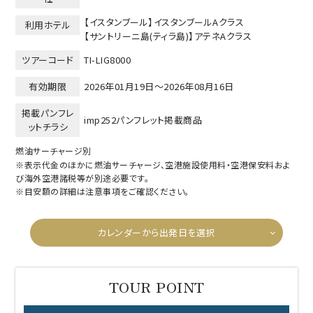
【イスタンブール】イスタンブールAクラス
利用ホテル
【サントリーニ島(ティラ島)】アテネAクラス
ツアーコード
TI-LIG8000
有効期限
2026年01月19日～
2026年08月16日
掲載パンフレ
imp252パンフレット掲載商品
ットチラシ
燃油サーチャージ別
※表示代金のほかに燃油サーチャージ、空港施設使用料・空港保安料およ
び海外空港諸税等が別途必要です。
※目安額の詳細は注意事項をご確認ください。
カレンダーから出発日を選択