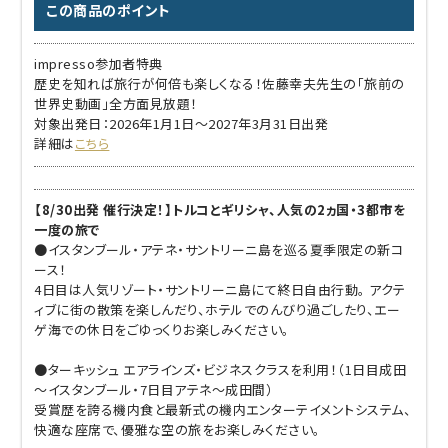
この商品のポイント
impresso参加者特典
歴史を知れば旅行が何倍も楽しくなる！佐藤幸夫先生の「旅前の
世界史動画」全方面見放題！
対象出発日：2026年1月1日～2027年3月31日出発
詳細は
こちら
【8/30出発 催行決定！】トルコとギリシャ、人気の2ヵ国・3都市を
一度の旅で
●イスタンブール・アテネ・サントリーニ島を巡る夏季限定の新コ
ース！
4日目は人気リゾート・サントリーニ島にて終日自由行動。 アクテ
ィブに街の散策を楽しんだり、ホテルでのんびり過ごしたり、エー
ゲ海での休日をごゆっくりお楽しみください。
●ターキッシュ エアラインズ・ビジネスクラスを利用！（1日目成田
～イスタンブール・7日目アテネ～成田間）
受賞歴を誇る機内食と最新式の機内エンターテイメントシステム、
快適な座席で、優雅な空の旅をお楽しみください。