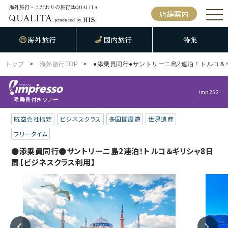
海外旅行・こだわりの旅行は
QUALITA
店舗案内
海外旅行
国内旅行
特集
トップ
海外旅行TOP
●添乗員同行●サントリーニ島2連泊！トルコ＆
imp252
添乗員付きツアー
航空会社指定
ビジネスクラス
多国間周遊
世界遺産
フリータイム
●添乗員同行●サントリーニ島2連泊！トルコ＆ギリシャ8日
間【ビジネスクラス利用】