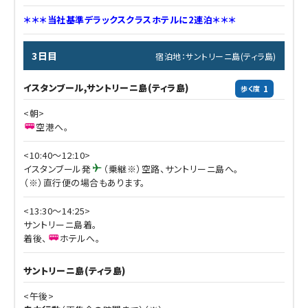
＊＊＊当社基準デラックスクラスホテルに2連泊＊＊＊
3日目
宿泊地：サントリーニ島(ティラ島)
イスタンブール,サントリーニ島(ティラ島)
1
歩く度
<朝>
空港へ。
<10:40～12:10>
イスタンブール発
（乗継※）空路、サントリーニ島へ。
（※）直行便の場合もあります。
<13:30～14:25>
サントリーニ島着。
着後、
ホテルへ。
サントリーニ島(ティラ島)
<午後>