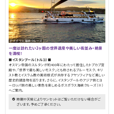
ボスポラス海峡クルーズ
一度は訪れたい2ヶ国の世界遺産や美しい街並み・絶景
を満喫！
■イスタンブール（トルコ）■
オスマン帝国のスルタンが約400年にわたって居住したトプカプ宮
殿や、「世界で最も美しいモスク」とも称されるブルーモスク、キリ
スト教とイスラム教の美術様式が共存するアヤソフィアなど美しい
歴史的建造物を巡ります。さらに、イスタンブールのアジア側とヨ
ーロッパ側の美しい景色を楽しめるボスポラス海峡クルーズ（※）
へご案内。
時期や天候によりサンセットはご覧いただけない場合がご
ざいます。予めご了承ください。