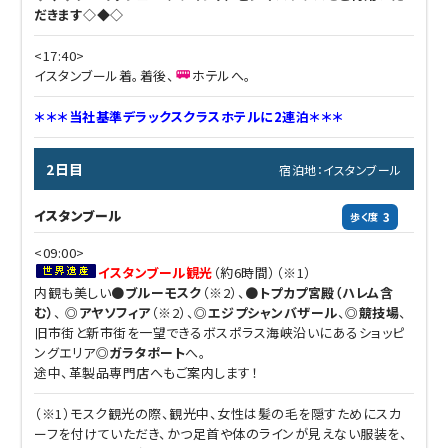
だきます◇◆◇
<17:40>
イスタンブール着。着後、
ホテルへ。
＊＊＊当社基準デラックスクラスホテルに2連泊＊＊＊
2日目
宿泊地：イスタンブール
イスタンブール
3
歩く度
<09:00>
イスタンブール観光
（約6時間）（※1）
内観も美しい●
ブルーモスク
（※2）、●
トプカプ宮殿（ハレム含
む）
、 ◎
アヤソフィア
（※2）、◎
エジプシャンバザール
、◎
競技場
、
旧市街と新市街を一望できるボスポラス海峡沿いにあるショッピ
ングエリア◎
ガラタポート
へ。
途中、革製品専門店へもご案内します！
（※1）モスク観光の際、観光中、女性は髪の毛を隠すためにスカ
ーフを付けていただき、かつ足首や体のラインが見えない服装を、