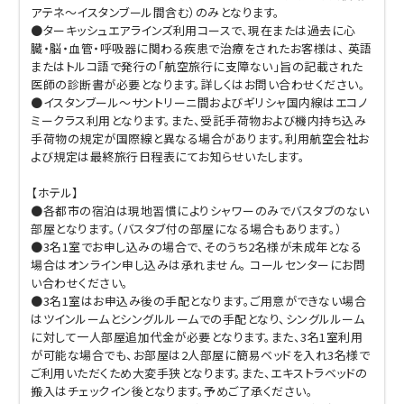
アテネ～イスタンブール間含む）のみとなります。
●ターキッシュエアラインズ利用コースで、現在または過去に心
臓・脳・血管・呼吸器に関わる疾患で治療をされたお客様は、 英語
またはトルコ語で発行の「航空旅行に支障ない」旨の記載された
医師の診断書が必要となります。詳しくはお問い合わせください。
●イスタンブール～サントリーニ間およびギリシャ国内線はエコノ
ミークラス利用となります。また、受託手荷物および機内持ち込み
手荷物の規定が国際線と異なる場合があります。利用航空会社お
よび規定は最終旅行日程表にてお知らせいたします。
【ホテル】
●各都市の宿泊は現地習慣によりシャワーのみでバスタブのない
部屋となります。（バスタブ付の部屋になる場合もあります。）
●3名1室でお申し込みの場合で、そのうち2名様が未成年となる
場合はオンライン申し込みは承れません。 コールセンターにお問
い合わせください。
●3名1室はお申込み後の手配となります。ご用意ができない場合
はツインルームとシングルルームでの手配となり、シングルルーム
に対して一人部屋追加代金が必要となります。また、3名1室利用
が可能な場合でも、お部屋は2人部屋に簡易ベッドを入れ3名様で
ご利用いただくため大変手狭となります。また、エキストラベッドの
搬入はチェックイン後となります。予めご了承ください。