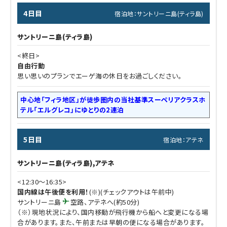
4日目
宿泊地：サントリーニ島(ティラ島)
サントリーニ島(ティラ島)
<終日>
自由行動
思い思いのプランでエーゲ海の休日をお過ごしください。
中心地「フィラ地区」が徒歩圏内の当社基準スーペリアクラスホ
テル「エルグレコ」にゆとりの2連泊
5日目
宿泊地：アテネ
サントリーニ島(ティラ島),アテネ
<12:30～16:35>
国内線は午後便を利用！
(※)(チェックアウトは午前中)
サントリーニ島
空路、アテネへ(約50分)
（※）現地状況により、国内移動が飛行機から船へと変更になる場
合があります。また、午前または早朝の便になる場合があります。