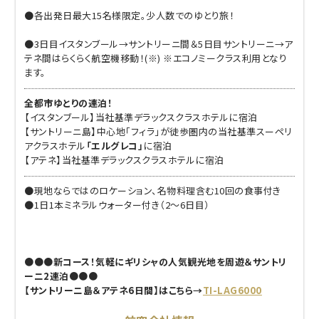
●各出発日最大15名様限定。少人数でのゆとり旅！
●3日目イスタンブール→サントリーニ間＆5日目サントリーニ→ア
テネ間はらくらく航空機移動！(※) ※エコノミークラス利用となり
ます。
全都市ゆとりの連泊！
【イスタンブール】当社基準デラックスクラスホテルに宿泊
【サントリーニ島】中心地「フィラ」が徒歩圏内の当社基準スーペリ
アクラスホテル
「エルグレコ」
に宿泊
【アテネ】当社基準デラックスクラスホテルに宿泊
●現地ならではのロケーション、名物料理含む10回の食事付き
●1日1本ミネラルウォーター付き（2～6日目）
●●●新コース！気軽にギリシャの人気観光地を周遊＆サントリ
ーニ2連泊●●●
【サントリーニ島＆アテネ6日間】はこちら→
TI-LAG6000