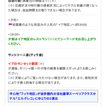
自由行動
（再集合の時間まで）（※）
（※）交通状況や飛行機の運航状況によってホテル到着が遅くなっ
た場合は、自由時間をお取りできない場合があります。
<夕刻>
絵葉書のような街並みが人気の「イア地区」へ(約30分)
<18:00>
夕食はイア地区のレストラン（※）にてシーフードをお召し上がり
ください。
サントリーニ島(ティラ島)
イアのサンセット観賞
（※）
夕食後、ギリシャ随一の夕陽の絶景を観賞スポットよりお楽しみく
ださい。
（※）天候によりご覧いただけない場合があります。また、現地状況
により夕食と前後する場合があります。
中心地「フィラ地区」が徒歩圏内の当社基準スーペリアクラスホ
テル「エルグレコ」にゆとりの2連泊