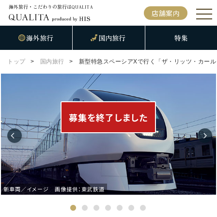
海外旅行・こだわりの旅行は
QUALITA
店舗案内
海外旅行
国内旅行
特集
トップ
国内旅行
新型特急スペーシアXで行く「ザ・リッツ・カール
募集を終了しました
新車両／イメージ 画像提供：東武鉄道