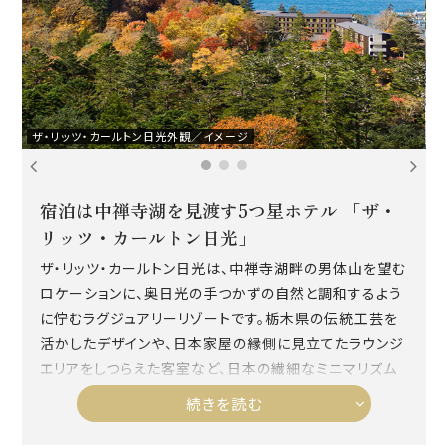
ザ・リッツ・カールトン日光外観／イメージ
ザ
宿泊は中禅寺湖を見渡す5つ星ホテル 「ザ・
リッツ・カールトン日光」
ザ・リッツ・カールトン日光は、中禅寺湖畔の男体山を望む
ロケーションに、奥日光の手つかずの自然と調和するよう
に佇むラグジュアリーリゾートです。栃木県の伝統工芸を
活かしたデザインや、日本家屋の縁側に見立てたラウンジ
エリアをしつらえた客室など、日本の繊細なミニマリズム
をいたるところに体現しています。ザ・リッツ・カールトンブ
続きを読む
ランドでは初となる温泉施設を有し、露天風呂では心地よ
い風と木々の香りが心と体を柔らかく解きほぐします。