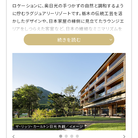
ロケーションに、奥日光の手つかずの自然と調和するよう
に佇むラグジュアリーリゾートです。栃木の伝統工芸を活
かしたデザインや、日本家屋の縁側に見立てたラウンジエ
リアをしつらえた客室など、日本の繊細なミニマリズムを
いたるところに体現しています。ザ・リッツ・カールトンブラ
続きを読む
ンドでは初となる温泉施設を有し、露天風呂では心地よい
風と木々の香りが心と体を柔らかく解きほぐします。
ザ・リッツ・カールトン日光 外観／イメージ
ザ・