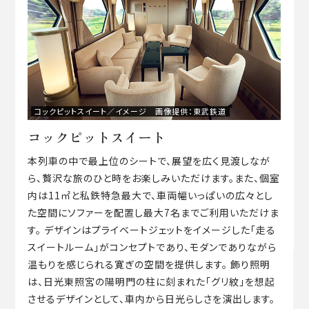
コックピットスイート／イメージ 画像提供：東武鉄道
コックピットスイート
本列車の中で最上位のシートで、展望を広く見渡しなが
ら、贅沢な旅のひと時をお楽しみいただけます。また、個室
内は11㎡と私鉄特急最大で、車両幅いっぱいの広々とし
た空間にソファーを配置し最大7名までご利用いただけま
す。 デザインはプライベートジェットをイメージした「走る
スイートルーム」がコンセプトであり、モダンでありながら
温もりを感じられる寛ぎの空間を提供します。 飾り照明
は、日光東照宮の陽明門の柱に刻まれた「グリ紋」を想起
させるデザインとして、車内から日光らしさを演出します。