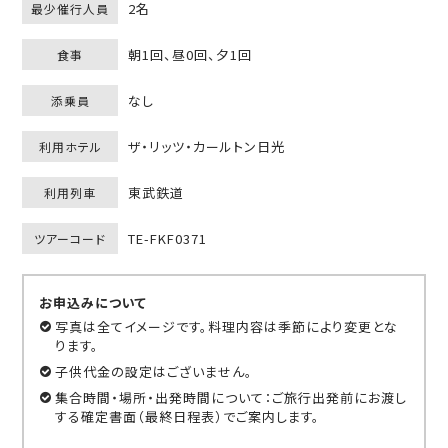
2名
最少催行人員
朝1回、昼0回、夕1回
食事
なし
添乗員
ザ・リッツ・カールトン日光
利用ホテル
東武鉄道
利用列車
TE-FKF0371
ツアーコード
お申込みについて
写真は全てイメージです。料理内容は季節により変更とな
ります。
子供代金の設定はございません。
集合時間・場所・出発時間について：ご旅行出発前にお渡し
する確定書面（最終日程表）でご案内します。