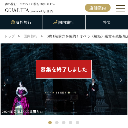
海外旅行・こだわりの旅行は
QUALITA
店舗案内
海外旅行
国内旅行
特集
トップ
国内旅行
S席1階前方を確約！オペラ《椿姫》鑑賞＆鉄板焼
募集を終了しました
2024年公演よりⓒ堀田力丸