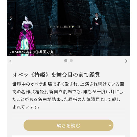
2024年公演よりⓒ堀田力丸
新
オペラ《椿姫》を舞台目の前で鑑賞
世界中のオペラ劇場で多く愛され、上演され続けている至
高の名作、《椿姫》。新国立劇場でも、誰もが一度は耳にし
たことがある名曲が詰まった屈指の人気演目として親し
まれています。
続きを読む