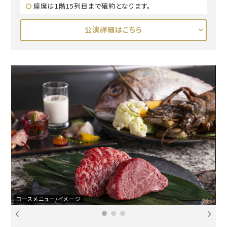
座席は1階15列目まで確約となります。
公演詳細はこちら
コースメニュー/イメージ
新