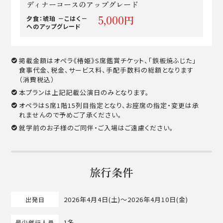
ディナーコースのアップグレード
5,000円
夕食：琥珀 －こはく－
へのアップグレード
掲載金額はオペラ《椿姫》S席鑑賞チケット、「鉄板焼ふじた」
食事代金、税金、サービス料、手配手数料の総額となります
（消費税込）
本プランは上記記載公演日のみとなります。
オペラはS席1階15列目指定となり、お座席の指定・変更は承
れませんので予めご了承ください。
就学前のお子様のご同伴・ご入場はご遠慮ください。
旅行条件
2026年4月4日(土)～2026年4月10日(金)
出発日
1名
最少催行人員