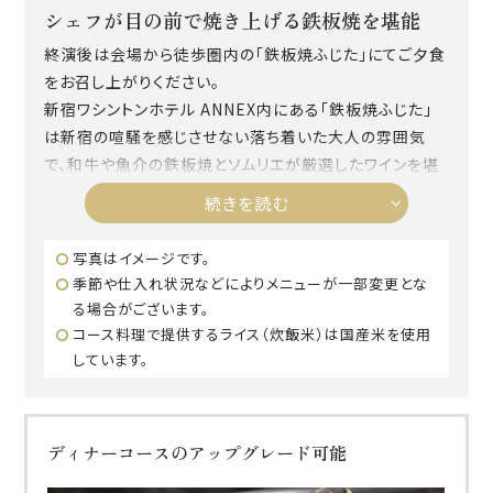
シェフが目の前で焼き上げる鉄板焼を堪能
終演後は会場から徒歩圏内の「鉄板焼ふじた」にてご夕食
をお召し上がりください。
新宿ワシントンホテル ANNEX内にある「鉄板焼ふじた」
は新宿の喧騒を感じさせない落ち着いた大人の雰囲気
で、和牛や魚介の鉄板焼とソムリエが厳選したワインを堪
能いただけます。
続きを読む
今回はシェフが目の前で焼き上げるカウンター席にご案
内。ライトアップされた中庭を背景に美食を味わいながら
写真はイメージです。
オペラの余韻をお楽しみください。
季節や仕入れ状況などによりメニューが一部変更とな
る場合がございます。
コース料理で提供するライス（炊飯米）は国産米を使用
しています。
ディナーコースのアップグレード可能