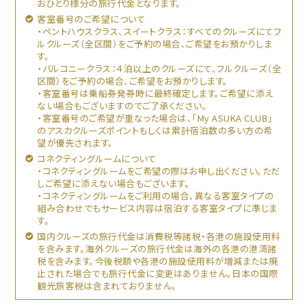
おひとり様分の旅行代金となります。
客室番号のご希望について
・ペントハウスクラス、スイートクラス：すべてのクルーズにてフ
ルクルーズ（全区間）をご予約の場合、ご希望をお預かりしま
す。
・バルコニークラス：４泊以上のクルーズにて、フルクルーズ（全
区間）をご予約の場合、ご希望をお預かりします。
・客室番号は乗船券発券時に最終確定します。ご希望に添え
ない場合もございますのでご了承ください。
・客室番号のご希望が重なった場合は、「My ASUKA CLUB」
のアスカクルーズポイントもしくは累計宿泊数の多い方の希
望が優先されます。
コネクティングルームについて
・コネクティングルームをご希望の際はお申し出ください。ただ
しご希望に添えない場合もございます。
・コネクティングルームをご利用の場合、異なる客室タイプの
組み合わせでもサービス内容は宿泊する客室タイプに準じま
す。
国内クルーズの旅行代金は消費税等諸税・各港の施設使用料
を含みます。海外クルーズの旅行代金は海外の各港の港湾諸
税を含みます。今後税額や各港の施設使用料が増減または廃
止された場合でも旅行代金に変更はありません。日本の国際
観光旅客税は含まれておりません。