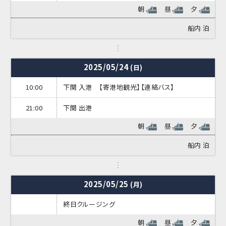
朝
昼
夕
船内
泊
2025/05/24
(日)
10:00
下関 入港 【寄港地観光】【連絡バス】
21:00
下関 出港
朝
昼
夕
船内
泊
2025/05/25
(月)
終日クルージング
朝
昼
夕