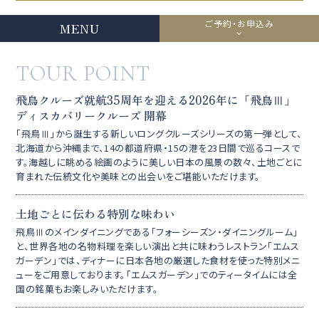
ご予約・お申込み
MENU
TOUR POINT
飛鳥クルーズ就航35周年を迎える2026年に「飛鳥Ⅲ」
ディスカバリークルーズ 開幕
「飛鳥Ⅲ」から誕生する新しいロングクルーズシリーズの第一弾として、
北海道から沖縄まで、14の都道府県・15の港を23日間で巡るコースで
す。海越しに眺める絵画のように美しい日本の風景の数々、土地ごとに
育まれた伝統文化や美味との出会いをご堪能いただけます。
土地ごとに伝わる特別な味わい
飛鳥Ⅲのメインダイニングである「フォーシーズン・ダイニングルーム」
と、世界各地の名物料理を楽しい演出と共に味わうレストラン「エムス
ガーデン」では、ディナーに日本各地の厳選した食材を使った特別メニ
ューをご用意しております。「エムスガーデン」でのティータイムには全
国の銘菓もお楽しみいただけます。