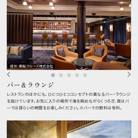
提供：郵船クルーズ株式会社
提
バー＆ラウンジ
レストランのほかにも、ひとつひとつコンセプトの異なるバー・ラウンジ
を設けています。お気に入りの場所で海を眺めながらくつろぎ、夜はバ
ーでは語らいの時間をお楽しみください。※バーでの飲料は有料。