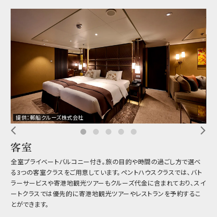
提供：郵船クルーズ株式会社
提
客室
全室プライベートバルコニー付き。旅の目的や時間の過ごし方で選べ
る3つの客室クラスをご用意しています。ペントハウスクラスでは、バト
ラーサービスや寄港地観光ツアーもクルーズ代金に含まれており、スイ
ートクラスでは優先的に寄港地観光ツアーやレストランを予約するこ
とができます。