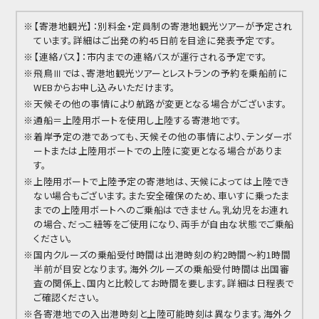
【寄港地観光】：別料金・定員制の寄港地観光ツアーが予定され
ています。詳細はご出発の約45日前を目途に発表予定です。
【連絡バス】：市内までの連絡バスが運行される予定です。
飛鳥Ⅲでは、寄港地観光ツアーとレストランの予約を乗船前に
WEBからお申し込みいただけます。
天候その他の事情により航路が変更となる場合がございます。
通船＝上陸用ボートを使用し上陸する寄港地です。
着岸予定の港であっても、天候その他の事情により、テンダーボ
ートまたは上陸用ボートでの上陸に変更となる場合がありま
す。
上陸用ボートで上陸予定の寄港地は、天候によっては上陸でき
ない場合もございます。また安全確保のため、車いすに乗ったま
までの上陸用ボートへのご乗船はできません。乳幼児をお連れ
の場合、だっこ紐等をご使用になり、両手が自由な状態でご乗船
ください。
国内クルーズの乗船受付時間は出港時刻の約2時間～約1時間
半前が目安となります。海外クルーズの乗船受付時間は出国審
査の関係上、国内と比較してお時間を要します。詳細は日程表で
ご確認ください。
各寄港地での入出港時刻と上陸可能時刻は異なります。海外ク