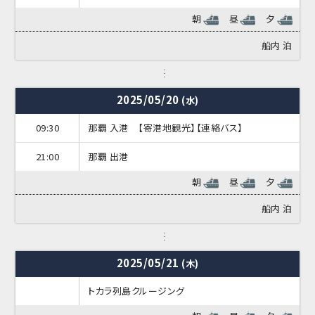
朝
昼
夕
船内
泊
2025/05/20
(水)
09:30
那覇 入港 【寄港地観光】【連絡バス】
21:00
那覇 出港
朝
昼
夕
船内
泊
2025/05/21
(木)
トカラ列島クルージング