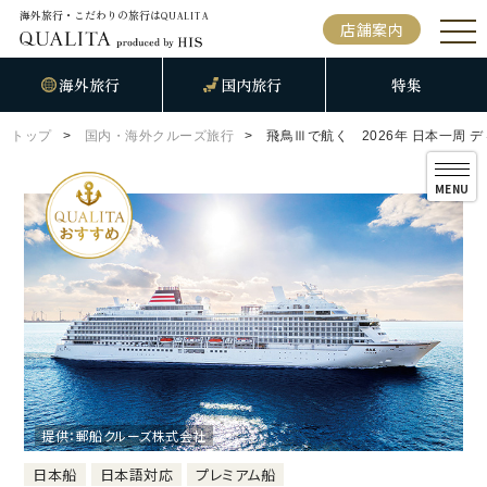
海外旅行・こだわりの旅行は
QUALITA
店舗案内
海外旅行
国内旅行
特集
トップ
国内・海外クルーズ旅行
飛鳥Ⅲで航く 2026年 日本一周 
MENU
提供：郵船クルーズ株式会社
日本船
日本語対応
プレミアム船