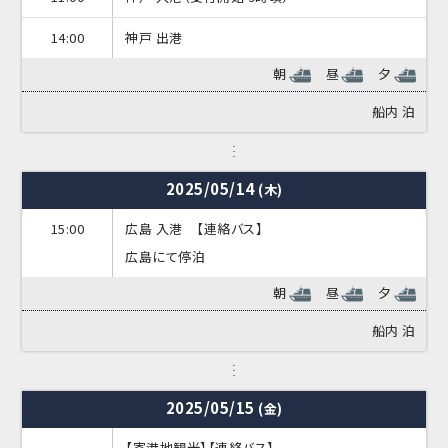
14:00
神戸 出港
朝
昼
夕
船内
泊
2025/05/14
(木)
15:00
広島 入港 【連絡バス】
広島にて停泊
朝
昼
夕
船内
泊
2025/05/15
(金)
【寄港地観光】【連絡バス】