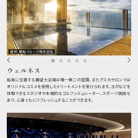
提供：郵船クルーズ株式会社
提
ウェルネス
船首に位置する展望大浴場は唯一無二の空間。またアスカサロンでは
オリジナルコスメを使用したトリートメントを受けられます。ヨガなどを
体験できるスタジオや本格的なゴルフシミュレーター、スポーツ施設も
あり、心身ともにリフレッシュすることができます。