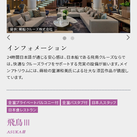
提供：郵船クルーズ株式会社
提
インフォメーション
24時間日本語が通じる安心感は、日本船である飛鳥クルーズならで
は。快適なクルーズライフをサポートする充実の設備が揃います。メイ
ンアトリウムには、蒔絵の室瀬和美氏による壮大な漆芸作品が鎮座し
ています。
全室プライベートバルコニー付
全室バスタブ付
日本人スタッフ
日本食レストラン
飛鳥Ⅲ
ASUKAⅢ