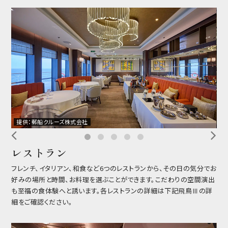
提供：郵船クルーズ株式会社
提
レストラン
フレンチ、イタリアン、和食など6つのレストランから、その日の気分でお
好みの場所と時間、お料理を選ぶことができます。こだわりの空間演出
も至福の食体験へと誘います。各レストランの詳細は下記飛鳥Ⅲの詳
細をご確認ください。