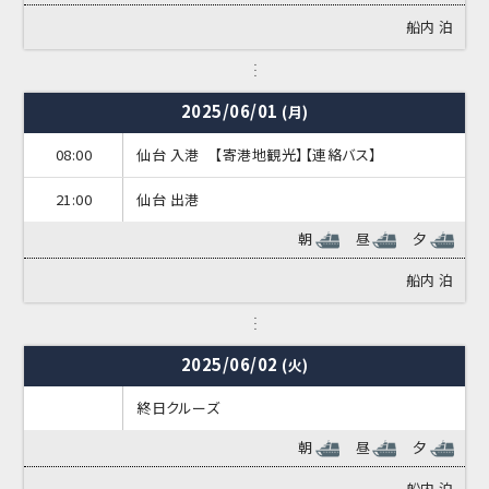
船内
泊
2025/06/01
(月)
08:00
仙台 入港 【寄港地観光】【連絡バス】
21:00
仙台 出港
朝
昼
夕
船内
泊
2025/06/02
(火)
終日クルーズ
朝
昼
夕
船内
泊