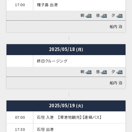
17:00
種子島 出港
朝
昼
夕
船内
泊
2025/05/18
(月)
終日クルージング
朝
昼
夕
船内
泊
2025/05/19
(火)
07:00
石垣 入港 【寄港地観光】【連絡バス】
17:30
石垣 出港