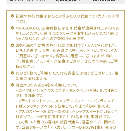
記載の旅行代金はおひとり様あたりの代金です（大人・お子様
同額）。
My ASUKA CLUB会員様には割引代金が適用されますのでお
申し出ください。適用にはクルーズをお申し込みいただく前に
My ASUKA CLUBへのご登録が必要です。
2歳未満の乳幼児の旅行代金は無料です（大人1名に対し乳
幼児1名まで）。お申し込み時にお申し出ください。尚ベッドの
ご用意はございません。食事のご用意はございますが、粉ミル
ク、離乳食、アレルギー対応食はございませんので事前にご準
備ください。
おひとり様でご利用いただける客室には限りがございます。相
部屋は承れません。
客室の3名および4名の利用について
・ロイヤルペントハウスはスタッキングベッドを使用して4名ま
で利用可能です。
・グランドペントハウス、キャプテンズスイート、パノラマスイー
トはスタッキングベッドを使用して3名まで利用可能です。
・アスカスイートおよび一部のミッドシップスイートは、備え付
けのソファベッドを使用することで3名まで利用可能です。
・3人目、4人目のお客様の旅行代金は、客室タイプに関わら
ず、当該クルーズの「アスカバルコニーD」の2名1室利用時の