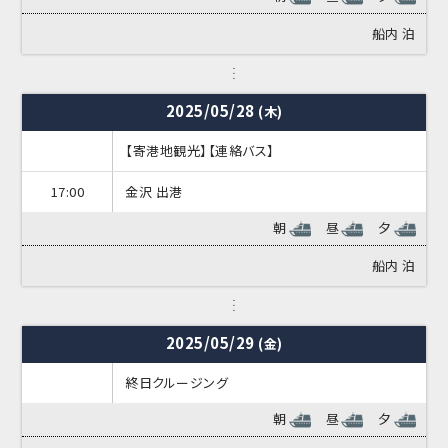
船内
泊
2025/05/28
(木)
【寄港地観光】【連絡バス】
17:00
金沢 出港
朝
昼
夕
船内
泊
2025/05/29
(金)
終日クルージング
朝
昼
夕