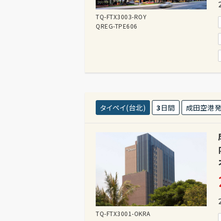
TQ-FTX3003-ROY
QREG-TPE606
タイペイ(台北)
3
日間
成田空港
TQ-FTX3001-OKRA