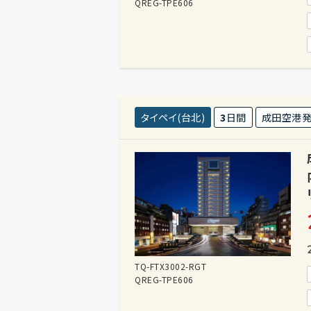
QREG-TPE606
タイペイ(台北)
3
日間
成田空港
TQ-FTX3002-RGT
QREG-TPE606