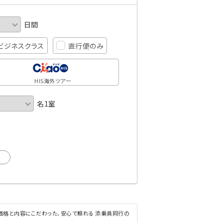
日間
ビジネスクラス
直行便のみ
HIS海外ツアー
名1室
×
･価格と内容にこだわった、安心で頼れる 添乗員同行の