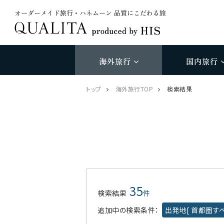
オーダーメイド旅行・ハネムーン 品質にこだわる旅
海外旅行
国内旅行
トップ
海外旅行TOP
検索結果
35
検索結果
件
追加中の検索条件：
出発地[ 首都圏すべ