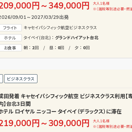
209,000円
～
349,000
円
大人1名様
※（諸税等別途必要・燃
2026/09/01～2027/03/29出発
キャセイパシフィック航空ビジネスクラス
フライト
タイペイ(台北) ：
グランドハイアット台北
ホテル
朝 ：
2
回 / 昼 ：
0
回 / 夕 ：
0
回
お食事
発
ビジネスクラス
成田発着 キャセイパシフィック航空 ビジネスクラス利用
内】台北3日間
ホテル ロイヤル ニッコー タイペイ（デラックス）に滞在
219,000円
～
309,000
円
大人1名様
※（諸税等別途必要・燃