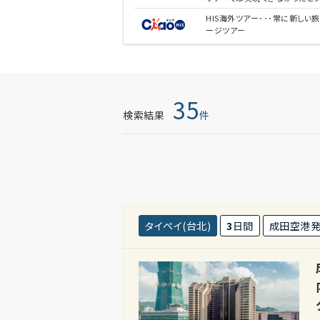
HIS海外ツアー･･･常に新し
ージツアー
35
検索結果
件
タイペイ(台北)
3
日間
成田空港