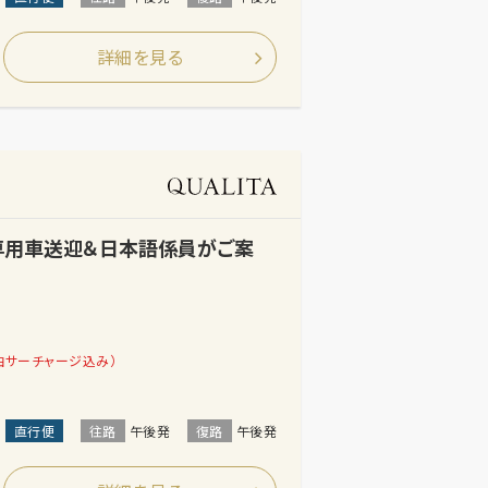
詳細を見る
【専用車送迎＆日本語係員がご案
油サーチャージ込み）
直行便
往路
午後発
復路
午後発