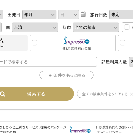
出発日
旅行日数
国
都市
アー
HIS添乗員同行の旅
部屋利用人数
条件をもっと絞る
検索する
全ての検索条件をクリアする
もてなしの心と上質なサービス、従来のパッケージ
HIS添乗員同行の旅･･
っておきの旅
パッケージツアー