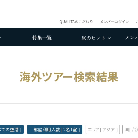
QUALITAのこだわり
メンバーログイン
特集一覧
メン
旅のヒント
海外ツアー検索結果
ての空港 ]
部屋利用人数[ 2名1室 ]
エリア[ アジア ]
国[ 台