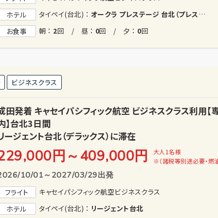
タイペイ(台北) ：
オークラ プレステージ 台北（プレステージルーム）
ホテル
朝 ：
2
回 / 昼 ：
0
回 / 夕 ：
0
回
お食事
発
ビジネスクラス
成田発着 キャセイパシフィック航空 ビジネスクラス利用
内】台北3日間
リージェント台北（デラックス）に滞在
229,000円
～
409,000
円
大人1名様
※（諸税等別途必要・燃
2026/10/01～2027/03/29出発
キャセイパシフィック航空ビジネスクラス
フライト
タイペイ(台北) ：
リージェント台北
ホテル