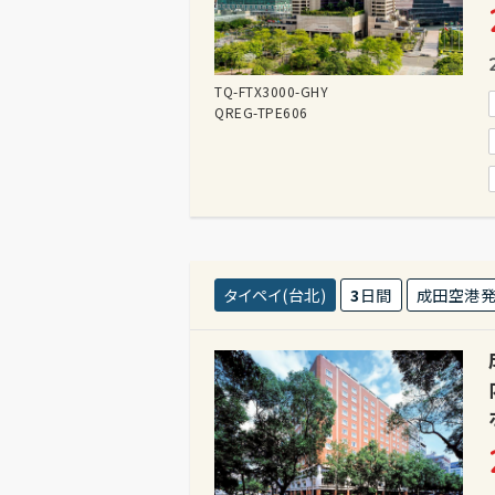
TQ-FTX3000-GHY
QREG-TPE606
タイペイ(台北)
3
日間
成田空港