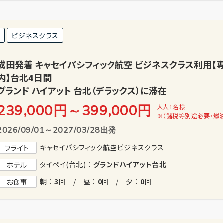
発
ビジネスクラス
成田発着 キャセイパシフィック航空 ビジネスクラス利用
内】台北4日間
グランド ハイアット 台北（デラックス）に滞在
239,000円
～
399,000
円
大人1名様
※（諸税等別途必要・燃
2026/09/01～2027/03/28出発
キャセイパシフィック航空ビジネスクラス
フライト
タイペイ(台北) ：
グランドハイアット台北
ホテル
朝 ：
3
回 / 昼 ：
0
回 / 夕 ：
0
回
お食事