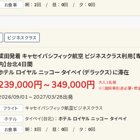
朝 ：
2
回 / 昼 ：
0
回 / 夕 ：
0
回
お食事
発
ビジネスクラス
成田発着 キャセイパシフィック航空 ビジネスクラス利用
内】台北4日間
ホテル ロイヤル ニッコー タイペイ（デラックス）に滞在
239,000円
～
349,000
円
大人1名様
※（諸税等別途必要・燃
2026/09/01～2027/03/28出発
キャセイパシフィック航空ビジネスクラス
フライト
タイペイ(台北) ：
ホテル ロイヤル ニッコー タイペイ
ホテル
朝 ：
3
回 / 昼 ：
0
回 / 夕 ：
0
回
お食事