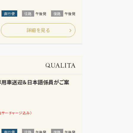
直行便
往路
午後発
復路
午後発
詳細を見る
【専用車送迎＆日本語係員がご案
油サーチャージ込み）
直行便
往路
午後発
復路
午後発