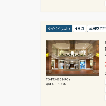
タイペイ(台北)
4
日間
成田空港
TQ-FTX4003-ROY
QREG-TPE606