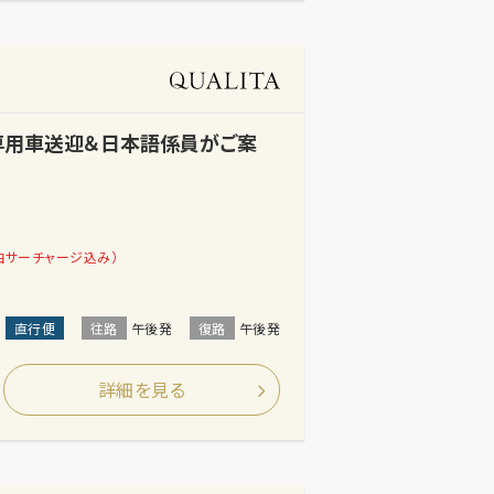
【専用車送迎＆日本語係員がご案
油サーチャージ込み）
直行便
往路
午後発
復路
午後発
詳細を見る