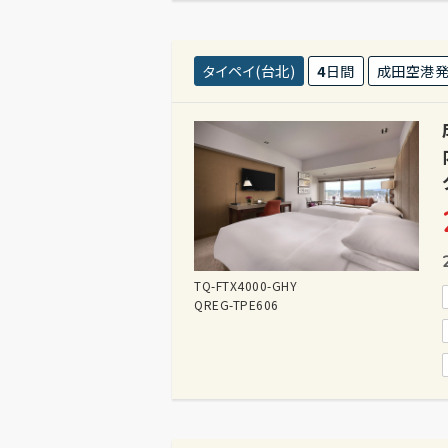
タイペイ(台北)
4
日間
成田空港
TQ-FTX4000-GHY
QREG-TPE606