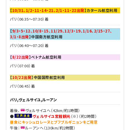
【
10/31、1/2・11・14・21、2/1・11・22出発
】カタール航空利用
パリ（06:35～07:30）着
【
9/3・5・12、10/8・15、11/29、12/3・19、1/16、2/15・27、
3/1・8出発
】中国南方航空利用
パリ（06:40～07:20）着
【
8/22出発
】ベトナム航空利用
パリ（07:00）着
【
10/22出発
】中国国際航空利用
パリ（06:45）着
パリ,ヴェルサイユ,ルーアン
着後、
ヴェルサイユへ（42km/約1時間）
●
ヴェルサイユ宮殿観光
（※）（約2時間）
昼食にキッシュロレーヌとブフブルギニョンをご用意
午後：
ルーアンへ（130km/約2時間）