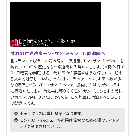
※詳細は動画をクリックしてご覧ください。
※動画はイメージです。
憧れの世界遺産モン・サン・ミッシェル修道院へ
北フランスでも特に人気の高い世界遺産、モン・サン・ミッシェルを
訪れ、1300年の歴史をもつ修道院に入場いたします。（※除外日あ
り・日程表を参照）まるで海に浮かぶ要塞のような佇まいは、訪れ
る人々を魅了してやみません。また、当ツアーでは、ホテル数が少
なく確保しづらいモン・サン・ミッシェル島内または対岸のホテル
に宿泊いたします！時と共に移りゆくモン・サン・ミッシェルの美し
い情景をお楽しみいただけるのは、この地区に宿泊するからこそ
の醍醐味です。
ホテルクラスは当社基準となります。
モン・サン・ミッシェル修道院は節電のため夜間のライトア
ップは制限されています。