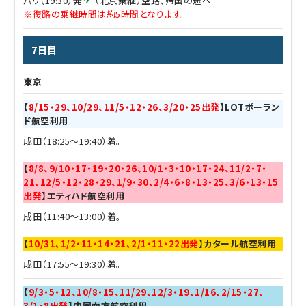
パリ（19:30）発
（北京乗継）空路、帰国の途へ
※復路の乗継時間は約5時間となります。
7日目
東京
【
8/15・29、10/29、11/5・12・26、3/20・25出発
】LOTポーラン
ド航空利用
成田（18:25～19:40）着。
【
8/8、9/10・17・19・20・26、10/1・3・10・17・24、11/2・7・
21、12/5・12・28・29、1/9・30、2/4・6・8・13・25、3/6・13・15
出発
】エティハド航空利用
成田（11:40～13:00）着。
【
10/31、1/2・11・14・21、2/1・11・22出発
】カタール航空利用
成田（17:55～19:30）着。
【
9/3・5・12、10/8・15、11/29、12/3・19、1/16、2/15・27、
3/1・8出発
】中国南方航空利用