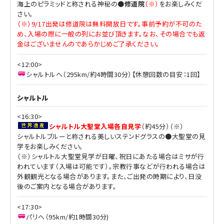
海上のピラミッドと称される神秘の●
修道院
（※）
をお楽しみくだ
さい。
（※）9/17出発は修道院は無料開放日です。事前予約が不可のた
め、入場の際に一般の列にお並び頂きます。なお、その場合でも返
金はございませんのであらかじめご了承ください。
<12:00>
シャルトルへ（295km/約4時間30分）【休憩回数の目安：1回】
シャルトル
<16:30>
シャルトル大聖堂入場各自見学
（約45分）（※）
シャルトルブルーと称される美しいステンドグラスの●大聖堂の見
学をお楽しみください。
（※）シャルトル大聖堂見学が日曜、祝日にあたる場合はミサが行
われています（入場は可能です）。宗教行事などが行われる場合は
外観観光となる場合があります。また、ご出発の時期により、日没
後のご案内となる場合があります。
<17:30>
パリへ（95km/約1時間30分)