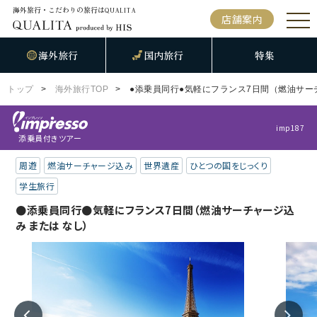
海外旅行・こだわりの旅行は
QUALITA
店舗案内
海外旅行
国内旅行
特集
トップ
海外旅行TOP
●添乗員同行●気軽にフランス7日間（燃油サー
imp187
添乗員付きツアー
周遊
燃油サーチャージ込み
世界遺産
ひとつの国をじっくり
学生旅行
●添乗員同行●気軽にフランス7日間（燃油サーチャージ込
み または なし）