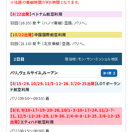
※往路の乗継時間が約5時間となります。
【
8/22出発
】ベトナム航空利用
羽田（16:35）発
（ハノイ乗継）空路、パリへ。
【
10/22出発
】中国国際航空利用
羽田（21:10）発
（北京乗継）空路、パリへ。
2日目
宿泊地：モン・サン・ミッシェル地区
パリ,ヴェルサイユ,ルーアン
2
歩く度
【
8/15・29、10/29、11/5・12・26、3/20・25出発
】LOTポーラン
ド航空利用
パリ（09:50～09:55）着
【
8/8、9/10・17・19・20・26、10/1・3・10・17・24、11/2・7・
21、12/5・12・28・29、1/9・30、2/4・6・8・13・25、3/6・13・15
出発
】エティハド航空利用
パリ（06:15～08:00）着