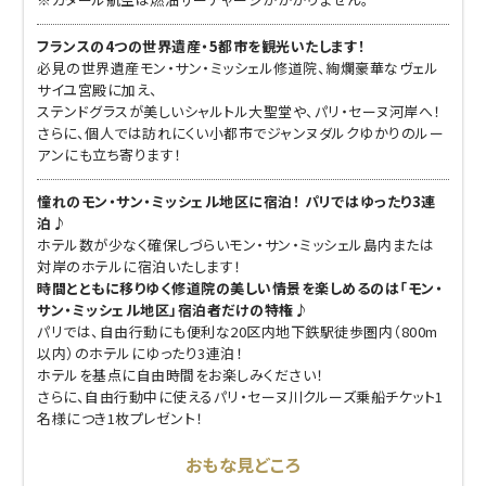
フランスの4つの世界遺産・5都市を観光いたします！
必見の世界遺産モン・サン・ミッシェル修道院、絢爛豪華なヴェル
サイユ宮殿に加え、
ステンドグラスが美しいシャルトル大聖堂や、パリ・セーヌ河岸へ！
さらに、個人では訪れにくい小都市でジャンヌダルクゆかりのルー
アンにも立ち寄ります！
憧れのモン・サン・ミッシェル地区に宿泊！ パリではゆったり3連
泊♪
ホテル数が少なく確保しづらいモン・サン・ミッシェル島内または
対岸のホテルに宿泊いたします！
時間とともに移りゆく修道院の美しい情景を楽しめるのは「モン・
サン・ミッシェル地区」宿泊者だけの特権♪
パリでは、自由行動にも便利な20区内地下鉄駅徒歩圏内（800m
以内）のホテルにゆったり3連泊！
ホテルを基点に自由時間をお楽しみください！
さらに、自由行動中に使えるパリ・セーヌ川クルーズ乗船チケット1
名様につき1枚プレゼント！
おもな見どころ