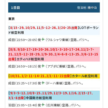
1日目
宿泊地：機中泊
東京
【
8/15・29、10/29、11/5・12・26、3/20・25出発
】LOTポーラン
ド航空利用
成田（22:50～23:05）発
（ワルシャワ乗継）空路、パリへ。
【
8/8、9/10・17・19・20・26、10/1・3・10・17・24、11/2・7・
21、12/5・12・28・29、1/9・30、2/4・6・8・13・25、3/6・13・15
出発
】エティハド航空利用
成田（16:50～18:15）発
（アブダビ乗継）空路、パリへ。
【
10/31、1/2・11・14・21、2/1・11・22出発
】カタール航空利用
成田（15:25～17:30）発
（ドーハ乗継）空路、パリへ。
【
9/3・5・12、10/8・15、11/29、12/3・19、1/16、2/15・27、
3/1・8出発
】中国南方航空利用
羽田（15:05～15:40）発
（広州乗継）空路、パリへ。