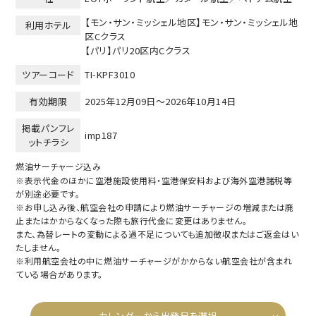
【モン・サン・ミッシェル地区】モン・サン・ミッシェル地
利用ホテル
区Cクラス
【パリ】パリ20区内Cクラス
ツアーコード
TI-KPF3010
有効期限
2025年12月09日～
2026年10月14日
掲載パンフレ
imp187
ットチラシ
燃油サーチャージ込み
※表示代金のほかに空港施設使用料・空港保安料および海外空港諸税等
が別途必要です。
※お申し込み後、航空会社の申請により燃油サーチャージの増減または廃
止またはかからなくなった際も旅行代金に変更はありません。
また、為替レートの変動による過不足についても追加徴収またはご返金はい
たしません。
※利用航空会社の中に燃油サーチャージがかからない航空会社が含まれ
ている場合があります。
カレンダーから出発日を選択