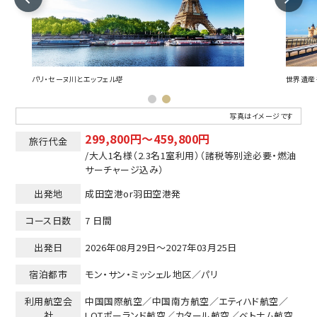
パリ・セーヌ川とエッフェル塔
世界遺産
写真はイメージです
299,800円～459,800円
旅行代金
/大人1名様
（2.3名1室利用）
（諸税等別途必要・燃油
サーチャージ込み）
出発地
成田空港or羽田空港発
コース日数
7 日間
出発日
2026年08月29日～2027年03月25日
宿泊都市
モン・サン・ミッシェル地区／パリ
利用航空会
中国国際航空／中国南方航空／エティハド航空／
社
LOTポーランド航空／カタール航空／ベトナム航空