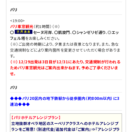
パリ
<19:00>
パリ車窓観光
（約1時間）（※）
〇
セーヌ河岸
、
〇凱旋門
、
〇シャンゼリゼ通り
、
◎エッ
フェル塔
をお楽しみください。
（※）ご出発の時期により、夕景または夜景となります。また、急な
交通規制などにより案内箇所を変更させていただく場合がありま
す。
（※）12/29出発は3日目が12/31にあたり、交通規制が行われる
ためパリ車窓観光はご案内出来かねます。予めご了承くださいま
せ。
パリ
◆◆◆パリ20区内の地下鉄駅から徒歩圏内（約800m以内）に3
連泊◆◆◆
【パリホテルアレンジプラン】
立地抜群オペラ地区のスーペリアクラスへのホテルアレンジプ
ランをご用意！（別途代金/追加代金は『ご案内』⇒『アレンジプラ