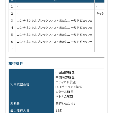
1
-
-
2
-
キッシュ・ロ
3
コンチネンタルブレックファストまたはコールドビュッフェ
-
4
コンチネンタルブレックファストまたはコールドビュッフェ
-
5
コンチネンタルブレックファストまたはコールドビュッフェ
-
6
コンチネンタルブレックファストまたはコールドビュッフェ
-
7
-
-
旅行条件
中国国際航空
中国南方航空
エティハド航空
利用航空会社
LOTポーランド航空
カタール航空
ベトナム航空
添乗員
同行いたします
最少催行人員
15名