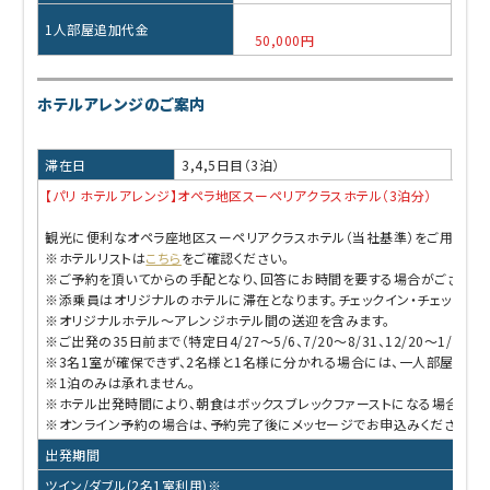
1人部屋追加代金
50,000円
ホテルアレンジのご案内
滞在日
3,4,5日目（3泊）
【パリ ホテルアレンジ】オペラ地区スーペリアクラスホテル（3泊分）
観光に便利なオペラ座地区スーペリアクラスホテル（当社基準）をご用意！
※ホテルリストは
こちら
をご確認ください。
※ご予約を頂いてからの手配となり、回答にお時間を要する場合がございま
※添乗員はオリジナルのホテルに滞在となります。チェックイン・チェックアウ
※オリジナルホテル～アレンジホテル間の送迎を含みます。
※ご出発の35日前まで（特定日4/27～5/6、7/20～8/31、12/20～1/
※3名1室が確保できず、2名様と1名様に分かれる場合には、一人部屋追加
※1泊のみは承れません。
※ホテル出発時間により、朝食はボックスブレックファーストになる場合があ
※オンライン予約の場合は、予約完了後にメッセージでお申込みください。
出発期間
ツイン/ダブル(2名1室利用)※