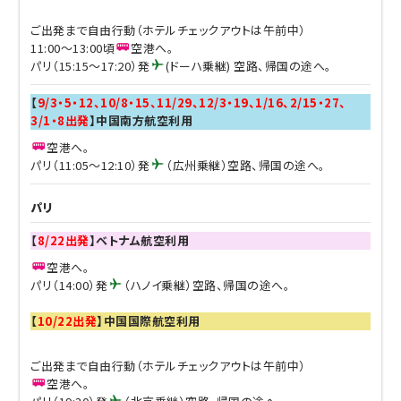
ご出発まで自由行動（ホテルチェックアウトは午前中）
11:00～13:00頃
空港へ。
パリ（15:15～17:20）発
(ドーハ乗継) 空路、帰国の途へ。
【
9/3・5・12、10/8・15、11/29、12/3・19、1/16、2/15・27、
3/1・8出発
】中国南方航空利用
空港へ。
パリ（11:05～12:10）発
（広州乗継）空路、帰国の途へ。
パリ
【
8/22出発
】ベトナム航空利用
空港へ。
パリ（14:00）発
（ハノイ乗継）空路、帰国の途へ。
【
10/22出発
】中国国際航空利用
ご出発まで自由行動（ホテルチェックアウトは午前中）
空港へ。