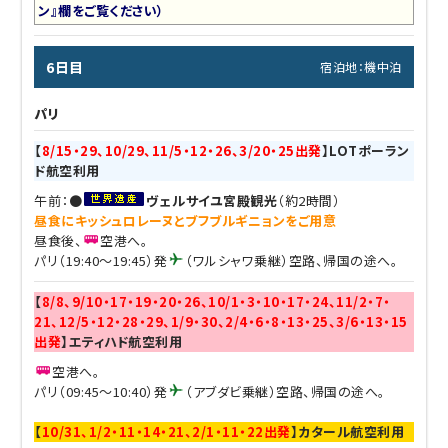
ン』欄をご覧ください）
6日目
宿泊地：機中泊
パリ
【
8/15・29、10/29、11/5・12・26、3/20・25出発
】LOTポーラン
ド航空利用
午前：●
ヴェルサイユ宮殿観光
（約2時間）
昼食にキッシュロレーヌとブフブルギニョンをご用意
昼食後、
空港へ。
パリ（19:40～19:45）発
（ワルシャワ乗継）空路、帰国の途へ。
【
8/8、9/10・17・19・20・26、10/1・3・10・17・24、11/2・7・
21、12/5・12・28・29、1/9・30、2/4・6・8・13・25、3/6・13・15
出発
】エティハド航空利用
空港へ。
パリ（09:45～10:40）発
（アブダビ乗継）空路、帰国の途へ。
【
10/31、1/2・11・14・21、2/1・11・22出発
】カタール航空利用