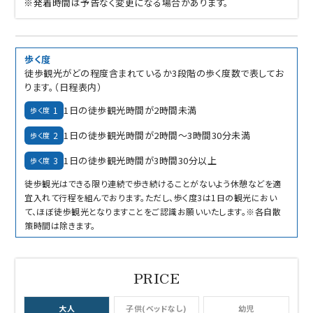
※発着時間は予告なく変更になる場合があります。
歩く度
徒歩観光がどの程度含まれているか3段階の歩く度数で表してお
ります。（日程表内）
1日の徒歩観光時間が2時間未満
1
歩く度
1日の徒歩観光時間が2時間～3時間30分未満
2
歩く度
1日の徒歩観光時間が3時間30分以上
3
歩く度
徒歩観光はできる限り連続で歩き続けることがないよう休憩などを適
宜入れて行程を組んでおります。ただし、歩く度3は1日の観光におい
て、ほぼ徒歩観光となりますことをご認識お願いいたします。※各自散
策時間は除きます。
大人
子供(ベッドなし)
幼児