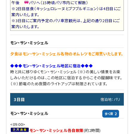
午後
パリへ（15時頃パリ市内にて解散）
※2日目昼食（キッシュロレーヌとブフブルギニョン）は4日目にご
案内いたします。
※3日目にご案内予定のパリ車窓観光は、上記の通り2日目にご
案内いたします。
モン・サン・ミッシェル
夕食はモン・サン・ミッシェル名物のオムレツをご用意いたします。
◆◆◆モン・サン・ミッシェル地区に宿泊◆◆◆
時と共に移りゆくモン・サン・ミッシェル（※）の美しい情景をお楽
しみいただけるのは、この地区に宿泊するからこその醍醐味です。
（※）節電のため夜間のライトアップは制限されています。
3日目
宿泊地：パリ
モン・サン・ミッシェル
2
歩く度
<09:00>
モン・サン・ミッシェル各自散策
(約2時間)