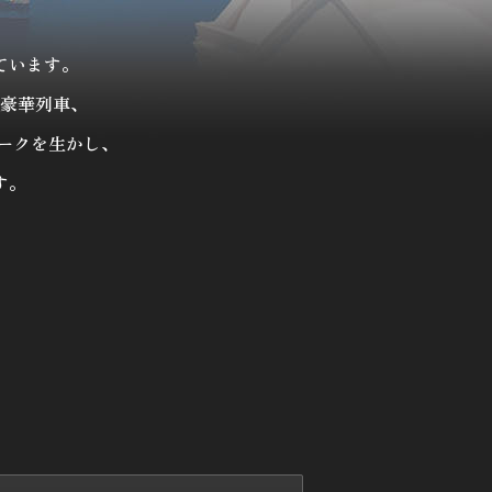
ています。
豪華列車、
ークを生かし、
す。