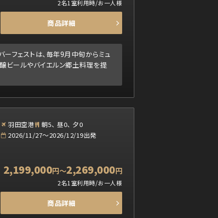
2名1室利用時/お一人様
商品詳細
バーフェストは、毎年9月中旬からミュ
銘醸ビールやバイエルン郷土料理を提
羽田空港
朝5、 昼0、 夕0
2026/11/27～2026/12/19出発
2,199,000
2,269,000
円
～
円
2名1室利用時/お一人様
商品詳細