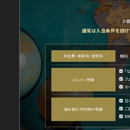
お
通常は入会条件を設け
年会費・更新料・登録料
無料
「
フ
メンバー特典
マ
日
ご
海外旅行予約時の特典
M