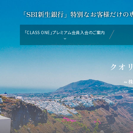
「SBI新生銀行」特別なお客様だけの
「CLASS ONE」プレミアム会員入会のご案内
クオ
～株