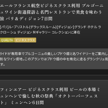
エールフランス航空ビジネスクラス利用 ブルゴーニ
ュワイン街道探訪と名門レストランで美食を味わう
旅 パリ＆ディジョン7日間
[パリ]ル・ブリストル(デラックスルーム)[ディジョン]グランド ホテル ラ 
クローシュ ディジョン Mギャラリー コレクションに滞在
QUALITA
ビジネスクラス
ガイドが専用車でブルゴーニュの美しいブドウ畑と名ワイナリーをご案内し
別なワイン産地。このプランではブドウ畑の中を南北に走るグランクリュ街
す。
フィンエアー ビジネスクラス利用 ビールの本場ミ
ュンヘンで愉しむ秋の祭典「オクトーバーフェス
ト」 ミュンヘン6日間