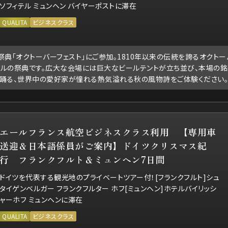
ソフィテル ミュンヘン バイヤーポストに滞在
QUALITA
ビジネスクラス
典「オクトーバーフェスト」にご参加。1810年以来の伝統を誇るオクトー
ルの祭典です。広大な会場には巨大なビールテントが立ち並び、本場の
踊る、世界中の愛好家が憧れる熱気溢れる秋の風物詩をご体験ください。
エールフランス航空ビジネスクラス利用 【専用車
送迎＆日本語係員がご案内】ドイツクリスマス紀
行 フランクフルト＆ミュンヘン7日間
ドイツを代表する観光地のプライベートツアー付！[フランクフルト]シュ
タイゲンベルガー フランクフルター ホフ[ミュンヘン]ホテルバイリッシ
ャーホフ ミュンヘンに滞在
QUALITA
ビジネスクラス