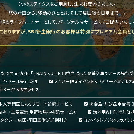
3つのステイタスをご用意し、生まれ変わりました。
旅の計画から、移動のひととき、そして帰国後の日常まで―。
客様のライフパートナーとして、パーソナルなサービスをご提供いたしま
ておりますが、
SBI新生銀行のお客様
は特別にプレミアム会員と
ななつ星 in 九州」「TRAIN SUITE 四季島」など、豪華列車ツアーの先
ェア・セール先行受付
メンバー限定イベント＆セミナーへのご招待
イページへのアクセス
本人専門医によるリモート診療サービス
携帯品・別送品申告書（
自宅→主要空港 手荷物無料宅配サービス
海外用Wi-Fi 特別価
Kタクシー 成田・羽田空港送迎割引き
コンパクトデジタルカメラ