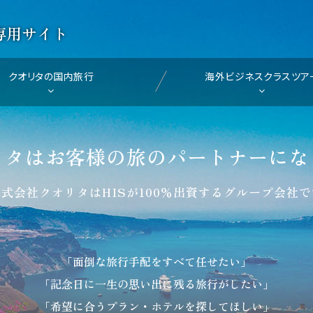
専用サイト
クオリタの国内旅行
海外ビジネスクラスツア
リタはお客様の
旅のパートナーにな
式会社クオリタはHISが
100％出資するグループ会社
「面倒な旅行手配をすべて任せたい」
「記念日に一生の思い出に残る旅行がしたい」
「希望に合うプラン・ホテルを探してほしい」