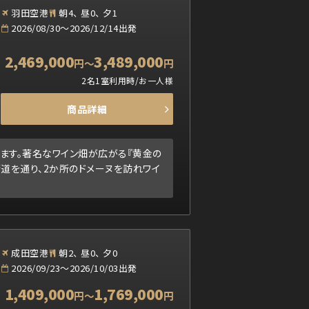
羽田空港
朝4、 昼0、 夕1
2026/08/30～2026/12/14出発
2,469,000
3,489,000
円
～
円
2名1室利用時/お一人様
商品詳細
ます。著名なワイン畑が広がる『黄金の
道を通り、2か所のドメーヌを訪れワイ
成田空港
朝2、 昼0、 夕0
2026/09/23～2026/10/03出発
1,409,000
1,769,000
円
～
円